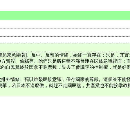
愈多，影響愈來愈顯著]。反中、反韓的情緒，始終一直存在；只是
地方賣淫、偷竊等。他們只是將這種不滿發洩在民族意識裡面；
緣的自民黨終於因拿不夠票數，失去了參議院的控制權，就是好
化排外情緒，藉以維繫民族意識，保存國家的尊嚴。這個並不能
侵華，若日本不這麼做，就趕不走國民黨，共產黨也不能接掌政權