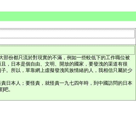
，其實大部份都只流於對現實的不滿，例如一些較低下的工作職位被
而且，日本是個自由、文明、開放的國家，要發洩的渠道有很
例子。所以，單靠網上虛擬發洩民族情緒的人，我相信只屬於少
怪責日本人；要怪責，就怪責一九七四年時，到中國訪問的日本
]吧。