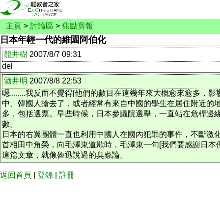
主頁
>
討論區
>
焦點剪報
日本年輕一代的維園阿伯化
龍井樹
2007/8/7 09:31
del
酒井明
2007/8/8 22:53
嗯........我反而不覺得[他們的數目在這幾年來大概愈來
中、韓國人搶去了，或者經常有來自中國的學生在居住附近的
多，包括選票。早些時候，日本參議院選舉，一直站在危桿邊
數。
日本的右翼團體一直也利用中國人在國內犯罪的事件，不斷激
首相田中角榮，向毛澤東道歉時，毛澤東一句[我們要感謝日本
這篇文章，就像魯迅說過的臭蟲論。
返回首頁
|
登錄
|
註冊