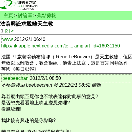
主頁
>
討論區
>
焦點剪報
法翁興訟求脫離天主教
1
[2]
>
www
2012/2/1 06:40
http://hk.apple.nextmedia.com/te ... amp;art_id=16031150
法國 71歲老翁勒布維耶（ Rene LeBouvier）是
無效以脫離教會，教會拒絕，他告上法庭，這是首宗同類案件
英國《每日郵報》
beebeechan
2012/2/1 08:50
本帖最後由 beebeechan 於 2012/2/1 08:52 編輯
為甚麼由頭至尾你也不敢表達你對此事的意見?
是否想先看看壇上吹甚麼風先哩?
看風駛艃!
我比較有興趣的是你點睇?
若是有意見, 真係唔怕講出來架啵!