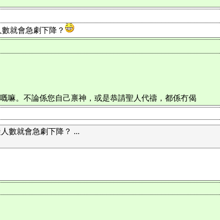
人數就會急劇下降？
。
冇用嘅嘛。不論係您自己禀神，或是恭請聖人代禱，都係冇偈
就會急劇下降？ ...