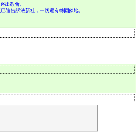
銀逐出教會。
不過龍巴迪告訴法新社，一切還有轉圜餘地。