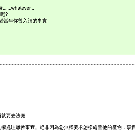
.whatever...
呢?
變當年你曾入讀的事實.
婚就要去法庭
權處理離教事宜。絕非因為您無權要求怎樣處置他的產物，事實上