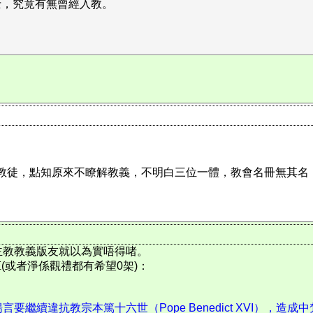
士，究竟有無曾經入教。
為係教徒，點知原來不瞭解教義，不明白三位一體，教會名冊無其
主教教義版友就以為實唔得啫。
肛(或者淨係觀禮都有希望0架)：
續違抗教宗本篤十六世（Pope Benedict XVI），造成