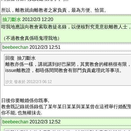
所以，離教就由離教者之家負責，最為方便、恰當。
抽刀斷水
2012/2/3 12:20
咁我地應該向教會索取教徒名錄，以便核對究竟意欲離教人士
（不過教會真係唔鬼理我地）
beebeechan
2012/2/3 12:51
回復 抽刀斷水
離教亦係一樣，講就講到好巴屎閉，其實教會的權柄很有限
issue離教證，都唔係間間教會有部門負責處理此等事項。
沙文 發表於 2012/2/3 06:12
日後你要離婚係你既事,
教會既記錄就係錄低了某年某日某某與某某曾在這裡舉行婚配聖
你不能, 也無權抺去.
beebeechan
2012/2/3 12:52