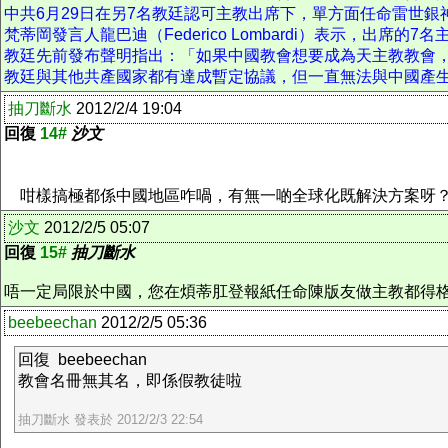
中共6月29日在另7名教廷認可主教出席下，單方面任命雷世
梵蒂岡發言人龍巴迪（Federico Lombardi）表示，
教廷先前發布聲明指出：「如果中國教會想要成為天主教教會
教廷與其他共產國家都有達成暫定協議，但一直無法與中國產
抽刀斷水
2012/2/4 19:04
回復
14#
沙文
咁樣搞極都係中國地區咋喎，有無一啲全球化既解決方案呀
沙文
2012/2/5 05:07
回復
15#
抽刀斷水
唔一定局限於中國，您在煩蒂肛登報紙任命陳版友做主教都得
beebeechan
2012/2/5 05:36
回復 beebeechan
教會名冊無其名，即係假教徒啦
抽刀斷水 發表於 2012/2/3 22:54