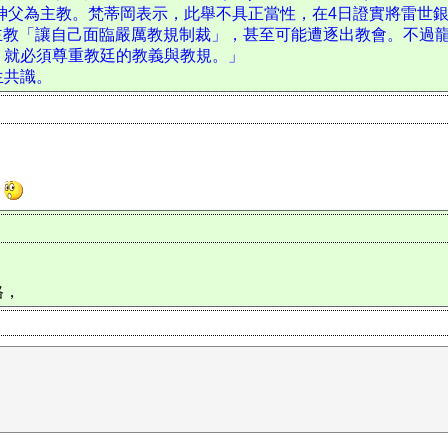
銀神父為主教。梵蒂岡表示，此舉不具正當性，在4日證實將雷世
出席的7名主教「讓自己面臨嚴厲教規制裁」，甚至可能遭逐出教會。
，就必須尊重教廷的教義與教規。」
生共識。
？
格，