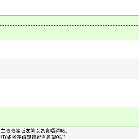
夭主教教義版友就以為實唔得啫。
帝肛(或者淨係觀禮都有希望0架)