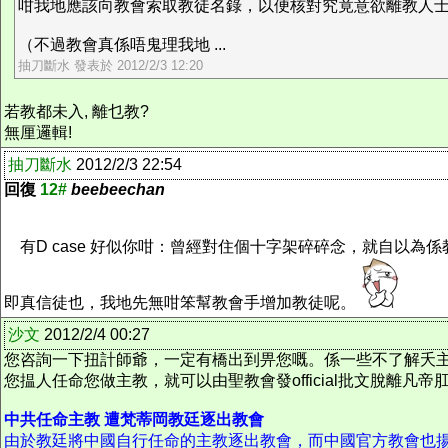
咁我地應該向教會索取教徒名錄，以便核對究竟意欲離教人
（不過教會真係唔鬼理我地 ...
抽刀斷水 發表於 2012/2/3 12:20
若教都未入, 離乜教?
無厘邏輯!
抽刀斷水
2012/2/3 22:54
回復
12#
beebeechan
有D case 好似你咁：曾經對住個十字架碎碎念，就自以
即真信徒也，我地先無咁笨幫教會手增加教徒呢。
沙文
2012/2/4 00:27
您咨詢一下扭計師爺，一定有橋出到畀您嘅。係一些不了解夭
您揾人任命您做主教，就可以由聖教會發official批文脫離凡帝
中共任命主教 遭梵蒂岡教廷逐出教會
由於教廷將中國自行任命的主教逐出教會，而中國官方教會也揚言要繼