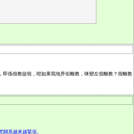
名，即係假教徒啦，咁如果我地畀佢離教，咪變左假離教？假離教
中梵關系越來越緊張。