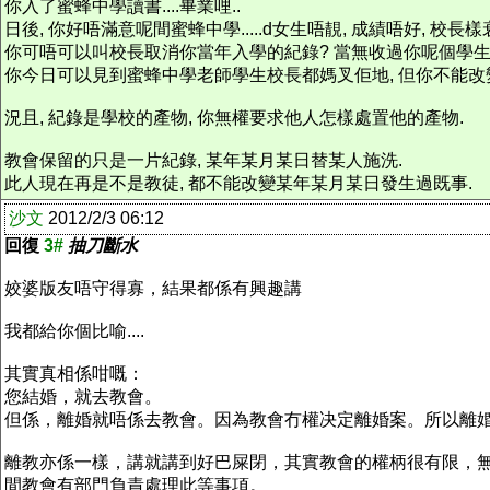
你入了蜜蜂中學讀書....畢業哩..
日後, 你好唔滿意呢間蜜蜂中學.....d女生唔靚, 成績唔好, 校長樣衰......
你可唔可以叫校長取消你當年入學的紀錄? 當無收過你呢個學生
你今日可以見到蜜蜂中學老師學生校長都媽叉佢地, 但你不能改
況且, 紀錄是學校的產物, 你無權要求他人怎樣處置他的產物.
教會保留的只是一片紀錄, 某年某月某日替某人施洗.
此人現在再是不是教徒, 都不能改變某年某月某日發生過既事.
沙文
2012/2/3 06:12
回復
3#
抽刀斷水
姣婆版友唔守得寡，結果都係有興趣講
我都給你個比喻....
其實真相係咁嘅：
您結婚，就去教會。
但係，離婚就唔係去教會。因為教會冇權决定離婚案。所以離
離教亦係一樣，講就講到好巴屎閉，其實教會的權柄很有限，無
間教會有部門負責處理此等事項。