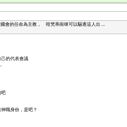
會的任命為主教， 咁梵蒂崗咪可以驅逐這人出 ...
自己的代表會議
,
的吧
教神職身份，是吧？