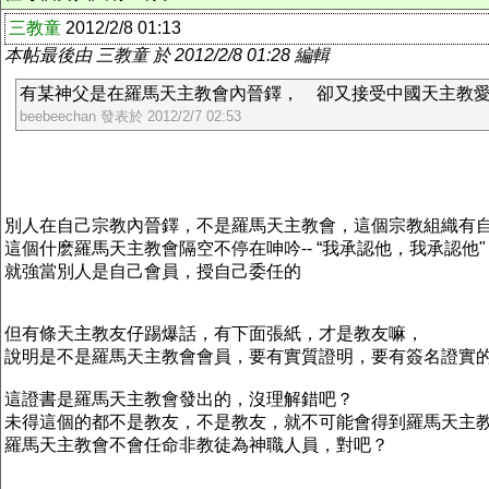
三教童
2012/2/8 01:13
本帖最後由 三教童 於 2012/2/8 01:28 編輯
有某神父是在羅馬天主教會內晉鐸， 卻又接受中國天主教愛國
beebeechan 發表於 2012/2/7 02:53
別人在自己宗教內晉鐸，不是羅馬天主教會，這個宗教組織有
這個什麽羅馬天主教會隔空不停在呻吟-- “我承認他，我承認他" 
就強當別人是自己會員，授自己委任的
但有條天主教友仔踢爆話，有下面張紙，才是教友嘛，
說明是不是羅馬天主教會會員，要有實質證明，要有簽名證實
這證書是羅馬天主教會發出的，沒理解錯吧？
未得這個的都不是教友，不是教友，就不可能會得到羅馬天主
羅馬天主教會不會任命非教徒為神職人員，對吧？