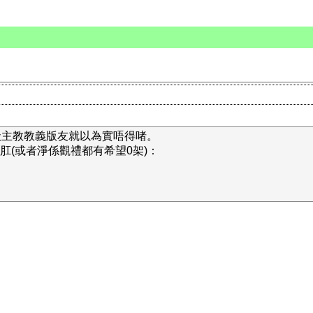
夭主教教義版友就以為實唔得啫。
帝肛(或者淨係觀禮都有希望0架)：