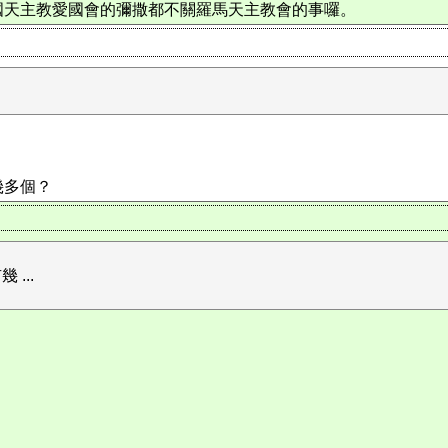
國天主教愛國會的彌撒都不關羅馬天主教會的事囉。
幾多個？
...