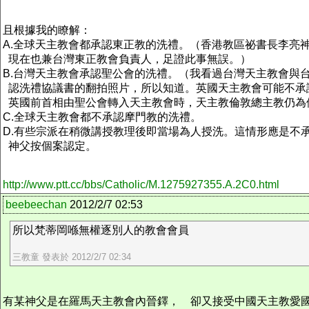
且根據我的瞭解：
A.全球天主教會都承認東正教的洗禮。（香港教區祕書長李亮
現在也兼台灣東正教會負責人，足證此事無誤。）
B.台灣天主教會承認聖公會的洗禮。（我看過台灣天主教會與
認洗禮協議書的翻拍照片，所以知道。英國天主教會可能不承
英國前首相由聖公會轉入天主教會時，天主教倫敦總主教仍為
C.全球天主教會都不承認摩門教的洗禮。
D.有些宗派在稍微講授教理後即當場為人授洗。這情形應是不
神父按個案認定。
http://www.ptt.cc/bbs/Catholic/M.1275927355.A.2C0.html
beebeechan
2012/2/7 02:53
所以梵蒂岡喺無權逐別人的教會會員
三教童 發表於 2012/2/7 02:34
有某神父是在羅馬天主教會內晉鐸， 卻又接受中國天主教愛