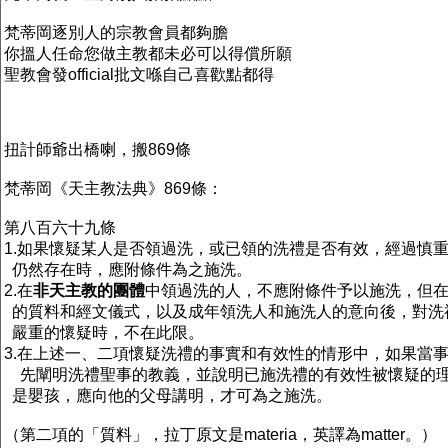
梵蒂岡逐別人的宗教會員都夠膽
你搵人任命您做主教都未必可以得償所願
聖教會發official批文喺自己喜歡點都得
扭計師爺出橋喇，搬869條
梵蒂岡《天主教法典》869條：
第八百六十九條
1.如果懷疑某人是否領過洗，或已領的洗禮是否有效，經過慎
仍然存在時，應附條件為之施洗。
2.在
非天主教的團體
中領過洗的人，不應附條件予以施洗，但
的質料和經文儀式，以及成年領洗人和施洗人的意向後，對洗
嚴重的懷疑時，不在此限。
3.在上述一、二項懷疑洗禮的事實和有效性的情形中，如果當
先闡明洗禮聖事的教義，並說明已施洗禮的有效性被懷疑的
是嬰孩，應向他的父母講明，才可為之施洗。
（第二項的「質料」，拉丁原文是materia，英譯為matter。）