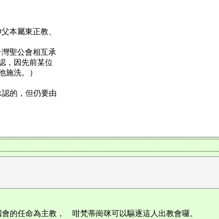
神父本屬東正教、
台灣聖公會相互承
認，因先前某位
他施洗。）
承認的，但仍要由
國會的任命為主教， 咁梵蒂崗咪可以驅逐這人出教會囉。