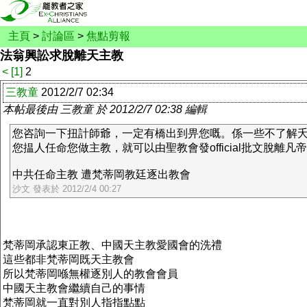
主頁
>
討論區
>
焦點剪報
法翁興訟求脫離天主教
<
[1]
2
三教童
2012/2/7 02:34
本帖最後由 三教童 於 2012/2/7 02:38 編輯
您咨詢一下扭計師爺，一定有橋出到畀您嘅。係一些不了解
您揾人任命您做主教，就可以由聖教會發official批文脫離凡
中共任命主教 遭梵蒂岡教廷逐出教會
沙文 發表於 2012/2/4 00:27
梵蒂岡承認東正教、中國天主教愛國會的洗禮
這些都非梵蒂岡既天主教會
所以梵蒂岡喺無權逐別人的教會會員
中國天主教會繼續自己的事情
梵蒂岡就一直對別人指指點點