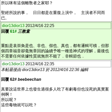
所以咪有這個離敎者之家耶？
聖經所說的事， 日日都是在重復上演中， 主演者不同而
已。
dior13dior13
2012/4/16 22:25
回覆
61#
三教童
重點是袁崇奐是也、非也、假也、真也，都有邏輯可積，但那
個四章福音卻毫無章回的論續予唯一種造神式的理解，最後也
不需要任何依據性質就無所不能了．非輯節也．
dior13dior13
2012/4/16 22:35
本帖最後由 dior13dior13 於 2012/4/16 22:36 編輯
回覆
62#
beebeechan
真要說這世界上也發生過很多人吃了有劇毒但也沒死的真實案
例啊！
所以呢？
這些毒物就可以吃？