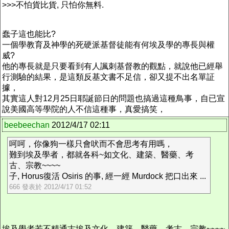
>>>不怕貨比貨, 只怕你無料.
蠢子這也能比?
一個學教育及神學的死硬派基督徒能有何埃及學的專長與權
威?
他的專長就是只要看到有人諷刺基督教的觀點，就說他已經舉
行測驗的結果，是這類反基文書不足信，卻又提不出名單証
據，
其實這人對12月25日耶誕節日的問題也搞過這種鳥事，自已宣
說美國高等學院的人不信這種事，真愛搞笑，
beebeechan
2012/4/17 02:11
呵呵，你像狗一樣只會吠而不會思考有用嗎，
難到埃及學者，都就各科~如文化、建築、醫藥、考
古、宗教~~~~
子, Horus復活 Osiris 的事, 經一經 Murdock 把口出來 ...
666 發表於 2012/4/17 01:52
埃及學者若不精通古埃及文化、建築、醫藥、考古、宗教~~~~