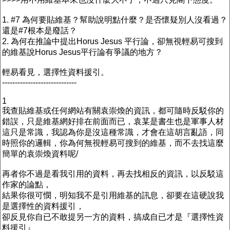
1. #7 為何要貼維基？幫助說明點什麼？是否懷疑別人沒看過？
還是#7根本是廢話？
2. 為何在推論中提出Horus Jesus 平行論，卻無視輕易可搜到
的維基說Horus Jesus平行論有爭議的地方？
輕易看見，選擇性資料援引。
-----------------------------
1
我查貼維基或任何網站有關袁崇煥的資訊，都可隨時反駁你的
錯誤，只是維基網好排在前面而已，袁某是書生也是軍事人材
這只是常識，我認為你是沒這種常識，才會在這胡言亂語，同
時照你的邏輯，你為何無視輕易可搜到的維基，而不去找這麼
簡單的袁崇煥資料呢/
再者你不過是看我引用的資料，再去找相反的資訊，以反駁這
作家的論點，
結果你很可憫，明知我不是引用維基的訊息，卻要在這硬說我
是選擇性的資料援引，
卻反見你自已不敢提另一方的資料，搞成自已才是『選擇性資
料援引』