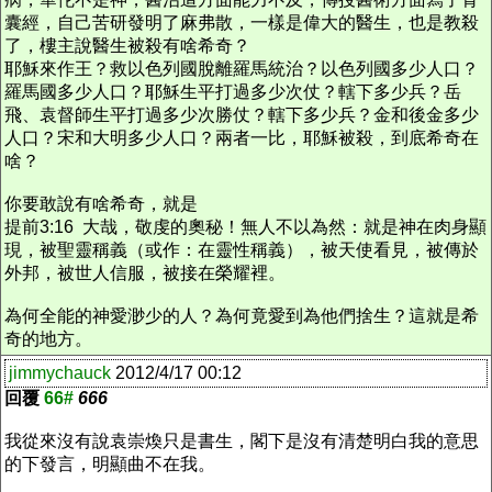
囊經，自己苦研發明了麻弗散，一樣是偉大的醫生，也是教殺
了，樓主說醫生被殺有啥希奇？
耶穌來作王？救以色列國脫離羅馬統治？以色列國多少人口？
羅馬國多少人口？耶穌生平打過多少次仗？轄下多少兵？岳
飛、袁督師生平打過多少次勝仗？轄下多少兵？金和後金多少
人口？宋和大明多少人口？兩者一比，耶穌被殺，到底希奇在
啥？
你要敢說有啥希奇，就是
提前3:16 大哉，敬虔的奧秘！無人不以為然：就是神在肉身顯
現，被聖靈稱義（或作：在靈性稱義），被天使看見，被傳於
外邦，被世人信服，被接在榮耀裡。
為何全能的神愛渺少的人？為何竟愛到為他們捨生？這就是希
奇的地方。
jimmychauck
2012/4/17 00:12
回覆
66#
666
我從來沒有說袁崇煥只是書生，閣下是沒有清楚明白我的意思
的下發言，明顯曲不在我。