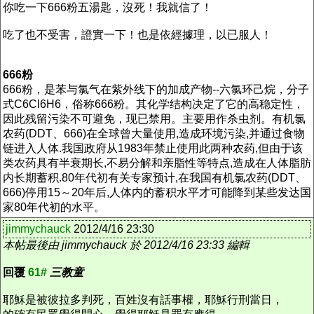
你吃一下666粉五湯匙，沒死！我就信了！
吃了也不受害，證實一下！也是依經據理，以已服人！
666粉
666粉，是苯与氯气在紫外线下的加成产物--六氯环己烷，分子
式C6Cl6H6，俗称666粉。其化学结构决定了它的高稳定性，
因此残留污染不可避免，现已禁用。主要用作杀虫剂。有机氯
农药(DDT、666)在全球曾大量使用,造成环境污染,并通过食物
链进入人体.我国政府从1983年禁止使用此两种农药,但由于该
类农药具有半衰期长,不易分解和亲脂性等特点,造成在人体脂肪
内长期蓄积.80年代初有关专家预计,在我国有机氯农药(DDT、
666)停用15～20年后,人体内的蓄积水平才可能降到某些发达国
家80年代初的水平。
jimmychauck
2012/4/16 23:30
本帖最後由 jimmychauck 於 2012/4/16 23:33 編輯
回覆
61#
三教童
耶穌是被彼拉多判死，百姓沒有話事權，耶穌行刑當日，