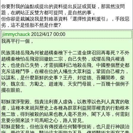
你要對我的論點或提出的資料提出反証或質疑，那當然沒問
題，在網站正反雙方都可提問，是自然的事，
但你卻是裁贓說我是對維基資料『選擇性資料援引』，手段惡
劣，這不是怪胎不然是什麼?
jimmychauck
2012/4/17 00:00
我再平行一個，
民族英雄岳飛為何被趙構秦檜下十二道金牌召回再毒死？不外
趙構秦檜怕岳飛迎回徽欽二宗，自己失勢，或懼岳飛兵權過
大，也使自己失勢，才需損國利己地殺岳飛。中國整個歷史都
充斥這種鬥爭，在權在位的人犧生大眾利益，鞏固自己權力，
以謀私，是什麼新鮮的史事？王丹、封從德、吾爾開希、柴
玲、魏京生、方勵之、趙連海、天安門母親，一百幾十個例子
擺在眼前。
耶穌潔淨聖殿、指責法利賽人虛偽，以教導以色列人真實的敬
虔，這種本來就與歷史上各種為群眾利益開罪權貴的行動根本
無二致，得到被殺的結果也教人毫不意外。閣下人等，何需刻
意要分開來談？司馬昭之心，路人皆見。
耶穌是醫生，但他沒有傳授過任何醫學技術，也只是行神蹟治
病，華佗不是神，醫治這方面能力不及，傳授醫術方面寫了青