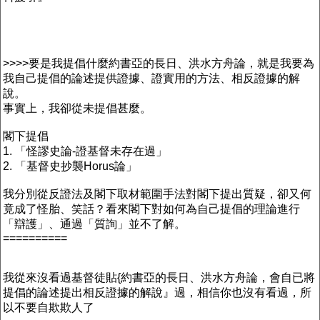
>>>>要是我提倡什麼約書亞的長日、洪水方舟論，就是我要為
我自己提倡的論述提供證據、證實用的方法、相反證據的解
說。
事實上，我卻從未提倡甚麼。
閣下提倡
1. 「怪謬史論-證基督未存在過」
2. 「基督史抄襲Horus論」
我分別從反證法及閣下取材範圍手法對閣下提出質疑，卻又何
竟成了怪胎、笑話？看來閣下對如何為自己提倡的理論進行
「辯護」、通過「質詢」並不了解。
==========
我從來沒看過基督徒貼{約書亞的長日、洪水方舟論，會自已將
提倡的論述提出相反證據的解說』過，相信你也沒有看過，所
以不要自欺欺人了