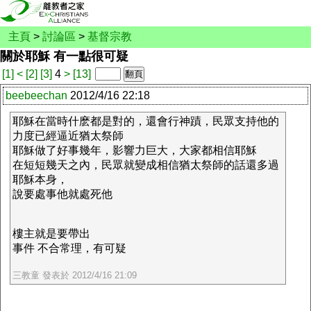
主頁
>
討論區
>
基督宗教
關於耶穌 有一點很可疑
[1]
<
[2]
[3]
4
>
[13]
beebeechan
2012/4/16 22:18
耶穌在當時什麽都是對的，還會行神蹟，民眾支持他的
力度已經逼近猶太祭師
耶穌做了好事幾年，影響力巨大，大家都相信耶穌
在短短幾天之內，民眾就變成相信猶太祭師的話還多過
耶穌本身，
說要處事他就處死他
樓主就是要帶出
事件 不合常理，有可疑
三教童 發表於 2012/4/16 21:09