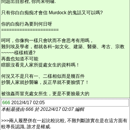
問題出自那裡, 你尚未明囉.
只有你白白痴痴才會信 Murdock 的鬼話又可以嗎?
你的白痴行為要到何日呀
======================
呵呵，你像狗一樣只會吠而不會思考有用嗎，
難到埃及學者，都就各科~如文化、建築、醫藥、考古、宗教
~~~~~樣樣精通?
再蠢也知道不可能
瞎眼沒看見人家所提處女生的資料嗎！
何況又不是只有一、二樣相似而是幾百件
抄襲人家就抄襲嘛，反正早就不要臉慣了！
被強姦而冒充處女所生，更是不要臉最大的
666
2012/4/17 02:05
本帖最後由 666 於 2012/4/17 02:07 編輯
>>>兩人履歷併在一起比較比較, 不難判斷誰實在是在這方面有
較專長認識, 誰才是權威.