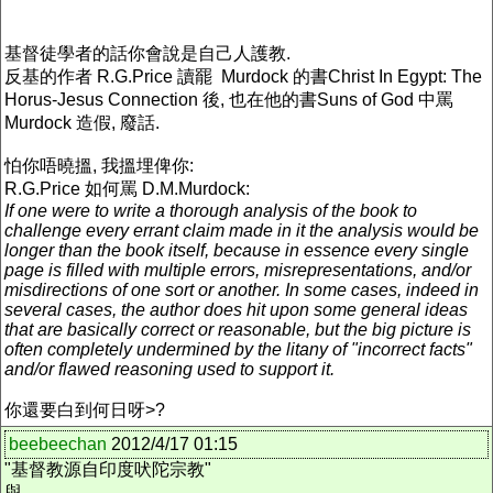
基督徒學者的話你會說是自己人護教.
反基的作者 R.G.Price 讀罷 Murdock 的書Christ In Egypt: The
Horus-Jesus Connection‎ 後, 也在他的書Suns of God 中罵
Murdock 造假, 廢話.
怕你唔曉搵, 我搵埋俾你:
R.G.Price 如何罵 D.M.Murdock:
If one were to write a thorough analysis of the book to
challenge every errant claim made in it the analysis would be
longer than the book itself, because in essence every single
page is filled with multiple errors, misrepresentations, and/or
misdirections of one sort or another. In some cases, indeed in
several cases, the author does hit upon some general ideas
that are basically correct or reasonable, but the big picture is
often completely undermined by the litany of "incorrect facts"
and/or flawed reasoning used to support it.
你還要白到何日呀>?
beebeechan
2012/4/17 01:15
"基督教源自印度吠陀宗教"
與