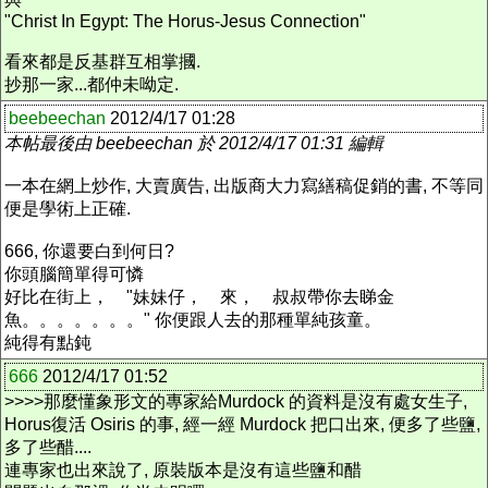
"Christ In Egypt: The Horus-Jesus Connection"
看來都是反基群互相掌摑.
抄那一家...都仲未呦定.
beebeechan
2012/4/17 01:28
本帖最後由 beebeechan 於 2012/4/17 01:31 編輯
一本在網上炒作, 大賣廣告, 出版商大力寫繕稿促銷的書, 不等同
便是學術上正確.
666, 你還要白到何日?
你頭腦簡單得可憐
好比在街上， "妹妹仔， 來， 叔叔帶你去睇金
魚。。。。。。。" 你便跟人去的那種單純孩童。
純得有點鈍
666
2012/4/17 01:52
>>>>那麼懂象形文的專家給Murdock 的資料是沒有處女生子,
Horus復活 Osiris 的事, 經一經 Murdock 把口出來, 便多了些鹽,
多了些醋....
連專家也出來說了, 原裝版本是沒有這些鹽和醋