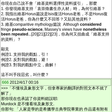
你現在自己說不會「維基資料選擇性資料援引」，那麼
1. 你發現維基支持「袁崇煥書生亦人材」時，為何引維基？
2. 我指出維基Horus篇說是Isis復活Horus老爸，不是Horus復
活Horus老爸，你為什麼又不回答？又貼其他資料？
3. 維基comparitive mythology篇說 Although
considered
fringe
pseudo-science
, Massey's views have
nonetheless
been repeated
...[20][21][22][23]，你為何又扭曲成「維基支持
的資料」？
顯見
例證1. 支持我的觀點，引！
例證2. 反對我的觀點，避！
例證3. 對我的觀點中立，曲解！
這不叫手段惡劣，叫什麼？
666
2012/4/17 00:16
>>>「不懂埃及象形文字，但拿專家的翻譯的對照文本不就了
解了」
那你現在也承認了你資料錯誤耶:
Murdock 是不懂看埃及象形文.
你那句: 「人家是學的是希臘學古典學院畢業的 作品還有附有