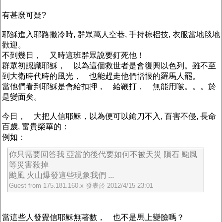
有甚麼可疑?
耶穌進入耶路撒冷時, 群眾萬人空巷, 手持棕梠技, 衣服當地毯地
歡迎。
不到幾日， 又時這班群眾說要釘死他！
群眾初認識耶穌， 以為這個救世者是會復興以色列。雖不至
到大衛時代時的風光， 也能趕走他們憎恨的羅馬人罷。
當他們看到耶穌是會給扣押， 給鞭打， 無能用啵。。。於
是變面矣。
今日， 大把人信耶穌，以為便可以鎗刀不入, 百害不侵, 長命
百歲, 富貴榮華的：
例如：
你只需要回答我 亞當的後代要如何不被天災 隕石 颱風
等災害殺掉
颱風 火山爆發這些現象我們 ...
Guest from 175.181.160.x 發表於 2012/4/15 23:01
當這些人發覺信耶穌無著數， 也不是馬上變臉嗎？