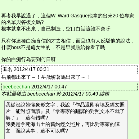
再者我早說過了，這個W. Ward Gasque他拿的出來20 位專家
的名單與答復文嗎?
根本就拿不出來，自已制造，空口白話這誰不會呀
只有你這種白痴盲信的才去相信，而且也有人反駁他的說法，
什麼hors不是處女生的，不是早就貼給你看了嗎
你的白痴行為要到何日呀
匿名 2012/4/17 00:31
岳飛都出來了～！岳飛騎著馬出來了～！
beebeechan
2012/4/17 00:47
本帖最後由 beebeechan 於 2012/4/17 00:49 編輯
我從沒說她懂象形文字，我說『作品還附有埃及經文照
片，能對照而讀』及『拿專家的翻譯的對照文本不就了
解了」，這有錯嗎?
我要是拿死海出土的舊約經文照片，再比對專家的譯
文，而說某事，這不可以嗎?