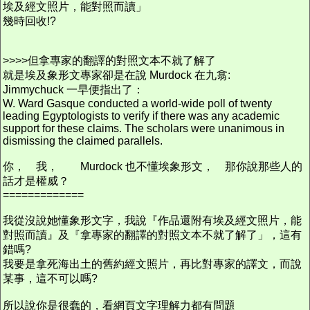
埃及經文照片，能對照而讀」
幾時回收!?
>>>>但拿專家的翻譯的對照文本不就了解了
就是埃及象形文專家卻是在說 Murdock 在九翕:
Jimmychuck 一早便指出了：
W. Ward Gasque conducted a world-wide poll of twenty
leading Egyptologists to verify if there was any academic
support for these claims. The scholars were unanimous in
dismissing the claimed parallels.
你， 我， Murdock 也不懂埃象形文， 那你說那些人的
話才是權威？
=============
我從沒說她懂象形文字，我說『作品還附有埃及經文照片，能
對照而讀』及『拿專家的翻譯的對照文本不就了解了」，這有
錯嗎?
我要是拿死海出土的舊約經文照片，再比對專家的譯文，而說
某事，這不可以嗎?
所以說你是很蠢的，看網頁文字理解力都有問題