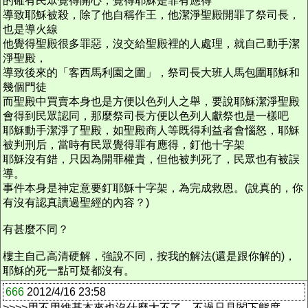
的確有民眾覺得開心，覺得耶穌是罪有應得
導致耶穌被殺，除了他自稱作王，他潔淨聖殿開罪了祭司長，
也是導火線
他覺得聖殿很多罪惡，沒交給聖殿裡的人處理，就自己動手潔
淨聖殿，
導致後來的「客西馬利園之圍」，祭司長大班人馬包圍耶穌和
幾個門徒
而聖殿中買賣本身也是方便以色列人之舉，要說耶穌潔淨聖殿
會得到民眾認同，那麼祭司長方便以色列人獻祭也是一樣吧
耶穌動手潔淨了聖殿，如聖殿商人等既得利益者會惱怒，耶穌
被判刑后，當時有民眾覺得罪有應得，釘他十字架
耶穌沒有錯，只因為開罪權貴，但他被判死了，民眾也有被誤
導。
事件本身是神定意要釘耶穌十字架，為完成救恩。(說真的，你
有沒有認真讀過聖經的內容？)
有甚麼不同？
樓主自己高清硬解，強說不同，按我的解法(還是跟你解的)，
耶穌的死一點可疑都沒有。
666
2012/4/16 23:58
>>>>用不用維基本來也沒什麼大不了，不過只見閣下態度。