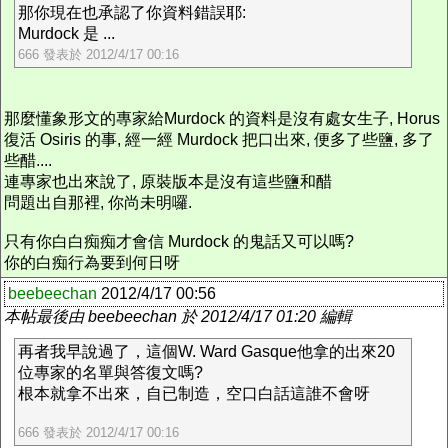
那你現在也承認了你資料錯誤耶:
Murdock 是 ...
666 發表於 2012/4/17 00:16
那麼懂象形文的專家給Murdock 的資料是沒有處女生子, Horus
復活 Osiris 的事, 經一經 Murdock 把口出來, 便多了些鹽, 多了
些醋....
連專家也出來說了, 原裝版本是沒有這些鹽和醋
問題出自那裡, 你尚未明囉.
只有你白白痴痴才會信 Murdock 的鬼話又可以嗎?
你的白痴行為要到何日呀
beebeechan
2012/4/17 00:56
本帖最後由 beebeechan 於 2012/4/17 01:20 編輯
再者我早說過了，這個W. Ward Gasque他拿的出來20
位專家的名單與答復文嗎?
根本就拿不出來，自已制造，空口白話這誰不會呀
666 發表於 2012/4/17 00:16