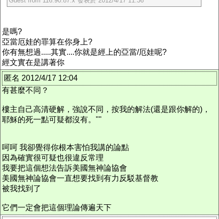
Guest from 116.90.87.x 發表於 2012/4/17 11:36
是嗎?
亞當厄娃的罪算在你身上?
你有無想過.....其實....你就是經上的亞當/厄娃呢?
經文實在是講著你
匿名 2012/4/17 12:04
有甚麼不同？
樓主自己高清硬解，強說不同，按我的解法(還是跟你解的)，
耶穌的死一點可疑都沒有。""
呵呵 我卻覺得你根本害怕我講的論點
因為確實很可疑也很違反常理
我要把這個想法告訴美國無神論協會
美國無神論協會一直想要找到有力反駁基督教
被我找到了
它們一定會把這個理論傳遍天下