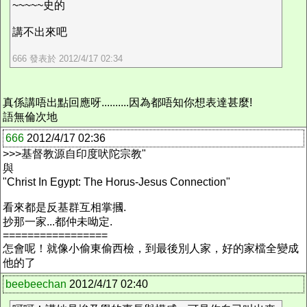
~~~~~史的
講不出來吧
666 發表於 2012/4/17 02:34
真係講唔出點回應呀..........因為都唔知你想表達甚麼!
語無倫次地
666
2012/4/17 02:36
>>>基督教源自印度吠陀宗教"
與
"Christ In Egypt: The Horus-Jesus Connection"
看來都是反基群互相掌摑.
抄那一家...都仲未呦定.
=================
怎會呢！就像小偷東偷西檢，到最後別人家，好的家檔全變成
他的了
beebeechan
2012/4/17 02:40