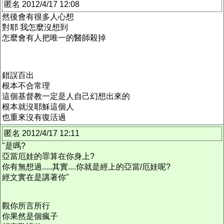
匿名 2012/4/17 12:08
然後會有很多人心想
對耶 我怎麼沒想到
怎麼會有人把唯一的醫師殺掉
錯誤百出
根本不合常理
這個基督教一定是人自己幻想出來的
根本就沒耶穌這個人
也重來沒有復活過
匿名 2012/4/17 12:11
"是嗎?
亞當厄娃的罪算在你身上?
你有無想過.....其實....你就是經上的亞當/厄娃呢?
經文實在是講著你"
觀你所言所行
你果然是個瘋子