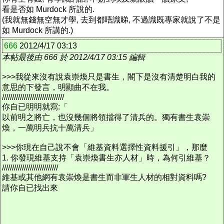
看是否如 Murdock 所說的.
(我就無錢無空無才學, 去到都唔識睇, 不過識既專家就說了不是
如 Murdock 所講的.)
666
2012/4/17 03:13
本帖最後由 666 於 2012/4/17 03:15 編輯
>>>我從來沒有說袁崇煥只是書生，閣下是沒有清楚明白我的
意思的下發言，明顯曲不在我。
///////////////////////////////
你自已明明就寫:「
以前明之將亡，也沒幾個將領擋得了清兵的。獨有書生袁崇
煥，一萬明兵抗十萬清兵」
>>>你現在自己說不會「維基資料選擇性資料援引」，那麼
1. 你發現維基支持「袁崇煥書生亦人材」時，為何引維基？
////////////////////////////
維基或其他網有袁崇煥是書生而非軍生人材的相對資料嗎?
請你自已找出來