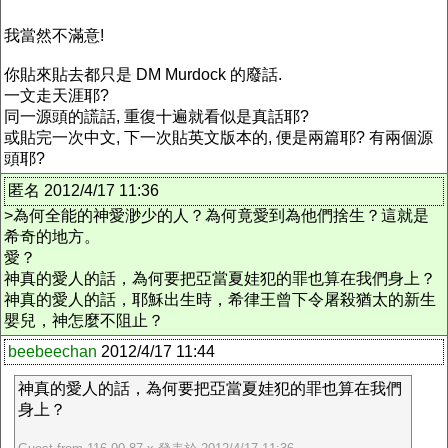
我當然不滿意!
你貼來貼去都只是 DM Murdock 的廢話.
一文走天涯耶?
同一源頭的謊話, 重復十遍就看似是真話耶?
或貼完一次中文, 下一次貼英文版本的, 便是兩篇耶? 有兩個源
頭耶?
匿名 2012/4/17 11:36
>為何全能的神愛渺少的人？為何竟愛到為他們捨生？這就是
希奇的地方。
愛？
神真的愛人的話，為何要把亞當夏娃犯的罪也算在我們身上？
神真的愛人的話，耶穌出生時，希律王曾下令屠殺猶太的新生
嬰兒，神怎麼不阻止？
beebeechan
2012/4/17 11:44
神真的愛人的話，為何要把亞當夏娃犯的罪也算在我們
身上？