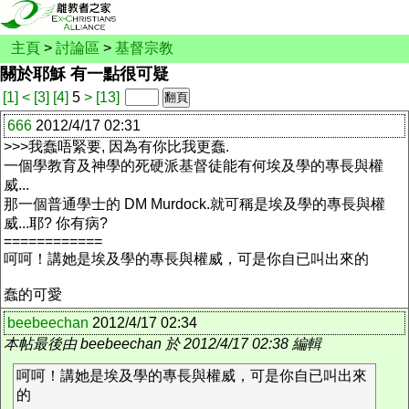
主頁
>
討論區
>
基督宗教
關於耶穌 有一點很可疑
[1]
<
[3]
[4]
5
>
[13]
666
2012/4/17 02:31
>>>我蠢唔緊要, 因為有你比我更蠢.
一個學教育及神學的死硬派基督徒能有何埃及學的專長與權
威...
那一個普通學士的 DM Murdock.就可稱是埃及學的專長與權
威...耶? 你有病?
============
呵呵！講她是埃及學的專長與權威，可是你自已叫出來的
蠢的可愛
beebeechan
2012/4/17 02:34
本帖最後由 beebeechan 於 2012/4/17 02:38 編輯
呵呵！講她是埃及學的專長與權威，可是你自已叫出來
的