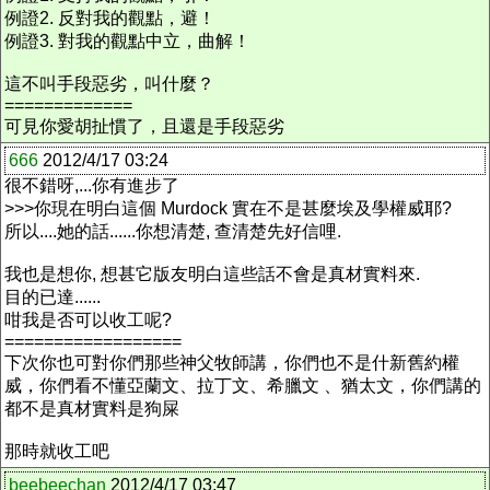
例證2. 反對我的觀點，避！
例證3. 對我的觀點中立，曲解！
這不叫手段惡劣，叫什麼？
=============
可見你愛胡扯慣了，且還是手段惡劣
666
2012/4/17 03:24
很不錯呀,...你有進步了
>>>你現在明白這個 Murdock 實在不是甚麼埃及學權威耶?
所以....她的話......你想清楚, 查清楚先好信哩.
我也是想你, 想甚它版友明白這些話不會是真材實料來.
目的已達......
咁我是否可以收工呢?
==================
下次你也可對你們那些神父牧師講，你們也不是什新舊約權
威，你們看不懂亞蘭文、拉丁文、希臘文 、猶太文，你們講的
都不是真材實料是狗屎
那時就收工吧
beebeechan
2012/4/17 03:47