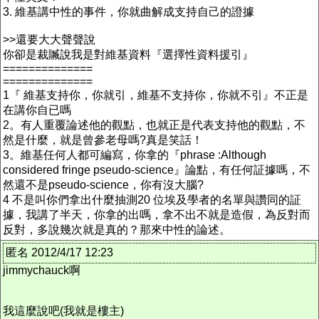
3. 維基講中性的事件，你就曲解成支持自己的證據
>>還要大大聲聲說
你卻是裁贓說我是對維基資料『選擇性資料援引』
==============
==============
1『 維基支持你，你就引，維基不支持你，你就不引』不正是
在講你自已嗎
2。有人重覆論述他的觀點，也就正是代表支持他的觀點，不
然是什麼，就是曾參老母嗎?真是笑話！
3。維基任何人都可編寫，你拿的『phrase :Although
considered fringe pseudo-science』論點，有任何証據嗎，不
然還不是pseudo-science，你有沒大腦?
4 不是叫你們拿出什麼抽測20 位埃及學者的名單與讚同的証
據，我講了半天，你拿的出嗎，拿不出不就是造假，為反對而
反對，多說幾次就是真的？那來中性的論述。
匿名 2012/4/17 12:23
jimmychauck啊
我這麼說吧(我就是樓主)