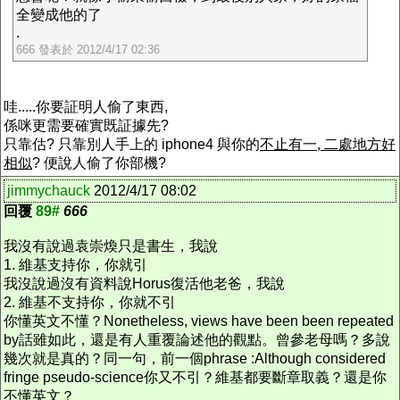
全變成他的了
.
666 發表於 2012/4/17 02:36
哇.....你要証明人偷了東西,
係咪更需要確實既証據先?
只靠估? 只靠別人手上的 iphone4 與你的
不止有一, 二處地方好
相似
? 便說人偷了你部機?
jimmychauck
2012/4/17 08:02
回覆
89#
666
我沒有說過袁崇煥只是書生，我說
1. 維基支持你，你就引
我沒說過沒有資料說Horus復活他老爸，我說
2. 維基不支持你，你就不引
你懂英文不懂？Nonetheless, views have been been repeated
by話雖如此，還是有人重覆論述他的觀點。曾參老母嗎？多說
幾次就是真的？同一句，前一個phrase :Although considered
fringe pseudo-science你又不引？維基都要斷章取義？還是你
不懂英文？