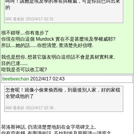
呵呵！講她是埃及學的專長與權威，可是你自已叫出來
的
666 發表於 2012/4/17 02:31
很不錯呀,...你有進步了
你現在明白這個 Murdock 實在不是甚麼埃及學權威耶?
所以....她的話......你想清楚, 查清楚先好信哩.
我也是想你, 想甚它版友明白這些話不會是真材實料來.
目的已達......
咁我是否可以收工呢?
beebeechan
2012/4/17 02:43
怎會呢！就像小偷東偷西檢，到最後別人家，好的家檔
全變成他的了
666 發表於 2012/4/17 02:36
荷洛斯神話, 仍清清楚楚地刻在金字塔碑文上,
你有空有錢, 有學識的話, 不妨到埃及親眼讀一讀原文,