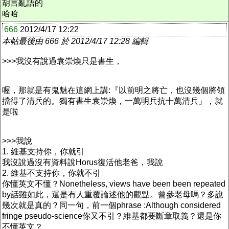
胡言亂語的
哈哈
666
2012/4/17 12:22
本帖最後由 666 於 2012/4/17 12:28 編輯
>>>我沒有說過袁崇煥只是書生，
喔，那就是有鬼魅在這網上講:『以前明之將亡，也沒幾個將領
擋得了清兵的。獨有書生袁崇煥，一萬明兵抗十萬清兵」，就
是啦
>>>我說
1. 維基支持你，你就引
我沒說過沒有資料說Horus復活他老爸，我說
2. 維基不支持你，你就不引
你懂英文不懂？Nonetheless, views have been been repeated
by話雖如此，還是有人重覆論述他的觀點。曾參老母嗎？多說
幾次就是真的？同一句，前一個phrase :Although considered
fringe pseudo-science你又不引？維基都要斷章取義？還是你
不懂英文？