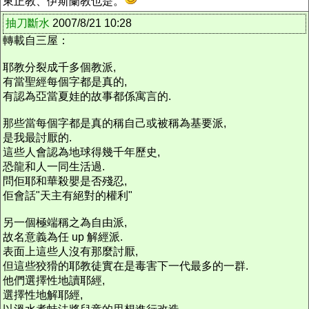
東正教、伊斯蘭教也是。
抽刀斷水
2007/8/21 10:28
轉載自三屋：
耶教分裂成千多個教派,
有當聖經每個字都是真的,
有認為亞當夏娃的故事都係寓言的.
那些當每個字都是真的稱自己或被稱為基要派,
是我最討厭的.
這些人會認為地球得幾千年歷史,
恐龍和人一同生活過.
問佢耶和華殺嬰是否殘忍,
佢會話"天主有絕對的權利"
另一個極端稱之為自由派,
故名意義為任 up 解經派.
表面上這些人沒有那麼討厭,
但這些狡猾的耶教徒實在是毒害下一代最多的一群.
他們選擇性地讀耶經,
選擇性地解耶經,