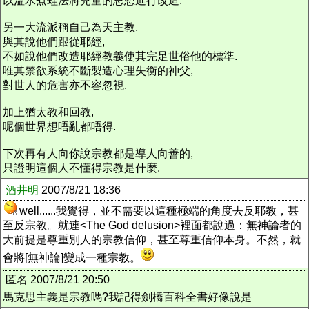
以溫水煮蛙法將兒童的思想進行改造.
另一大流派稱自己為天主教,
與其說他們跟從耶經,
不如說他們改造耶經教義使其完足世俗他的標準.
唯其禁欲系統不斷製造心理失衡的神父,
對世人的危害亦不容忽視.
加上猶太教和回教,
呢個世界想唔亂都唔得.
下次再有人向你說宗教都是導人向善的,
只證明這個人不懂得宗教是什麼.
酒井明
2007/8/21 18:36
well......我覺得，並不需要以這種極端的角度去反耶教，甚
至反宗教。就連<The God delusion>裡面都說過：無神論者的
大前提是尊重別人的宗教信仰，甚至尊重信仰本身。不然，就
會將[無神論]變成一種宗教。
匿名 2007/8/21 20:50
馬克思主義是宗教嗎?我記得劍橋百科全書好像說是