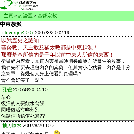
主頁
>
討論區
>
基督宗教
中東教派
cleverguy2007
2007/8/20 02:19
以我歷史之認知
基督教、天主教及猶太教都是中東起源！
那麼基基所信的是千年以前中東人所信的東西！
從聖經內容看，其實內裏是當時期幾處地方所發生的故事，
我們先不要去理會內容的真偽，但其實小心點看，內容是十分
之簡單，從幾個人身上便看到真理嗎？
會不會好笑了一點？
孔雀
2007/8/20 04:10
放心
復活的人要飲水食飯
同唔復活冇咩分別
你話信唔信佢死過??
抽刀斷水
2007/8/20 10:31