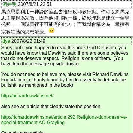
酒井明
2007/8/21 22:51
馬克思是利用一神論的論點去推行反耶教行動。你可以將馬克
思主義視為宗教，因為他和耶教一樣，終極理想是建立一個烏
托邦，一個現實裡不可能有的地方；而我就會稱之為一種擁有
宗教狂熱的思想流派。
dye
2007/8/22 01:49
Sorry, but if you happen to read the book God Delusion, you
would have know that Dawkins said there are some believes
that do not deserve respect. Religion is one of them. (You
have turn the message upside down)
You do not need to believe me, please visit Richard Dawkins
Foundation, a charity found by him to essentialy debunk the
bullshit. as mentioned in the book)
http://richarddawkins.net/
also see an article that clearly state the position
http://richarddawkins.net/article,292,Religions-dont-deserve-
special-treatment,AC-Grayling