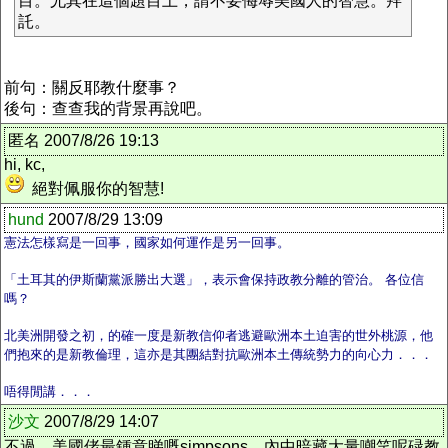
目。尤其在這個題目上，請不要侮辱美國人的智慧。拜
託。
前句：關反耶教什麼事？
後句：查查我的背景再說吧。
匿名 2007/8/26 19:13
hi, kc,
絕對佩服你的智慧!
hund
2007/8/29 13:09
憲法怎樣寫是一回事，國家如何運作是另一回事。
「土耳其的伊斯蘭黨派勝出大選」，表示會保持政教分離的管治。 各位信
嗎？
北美洲開發之初，的確一度是新教信仰者逃避歐洲本土迫害的世外桃源，他
們抱來的是新教倫理，這亦是其團結對抗歐洲本土傳統勢力的向心力．．．
唔得閒講．．．
沙文
2007/8/29 14:07
不過，美國佬最鍾意睇嘅simpsons，內中暗藏大量嘲笑呢碌教