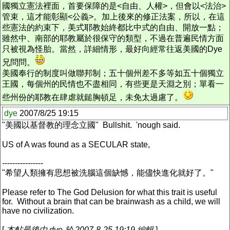
國獨立憲法裡面，首要保障的是<自由、人權>，但會以<法治>
管束，這才能彰顯<公義>。加上後來的修正法案，所以，在這
些憲法的約束下，美式耶教始終都比中式的自由、開放一點；
雖然中、南部的耶教屬於很保守的類型，不過在普遍民情方面
只被視為怪胎。當然，詳細情形，最好向經常往返美國的Dye
兄問問。
美國奉行的制度叫做聯邦制；五十個州差不多等如五十個獨立
王國，每個州的民情也不盡相同，有些更是天淵之別；單看一
些州份的耶教在肆虐就鎚胸頓足，未免太過慮了。
dye
2007/8/25 19:15
"美國以基督教的理念立國" Bullshit. 'nough said.
US of A was found as a SECULAR state,
----------------
"希望人類擁有思想被洗腦這個缺憾，能儘快進化就好了。"
Please refer to The God Delusion for what this trait is useful
for. Without a brain that can be brainwash as a child, we will
have no civilization.
[
本帖最後由 dye 於 2007-8-25 19:19 編輯
]