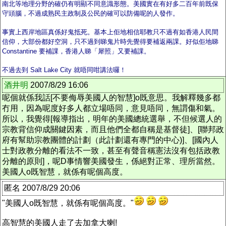
南北等地理分野的確仍有明顯不同意識形態。
美國實在有好多二百年前既保
守頭腦，不過成熟民主政制及公民的確可以防備呢的人發作。
事實上西岸地區真係好鬼抵死。基本上佢地相信耶教只不過有如香港人民間
信仰，大部份都好空洞，只不過到睇鬼片時先覺得要補返兩課。好似佢地睇
Constantine 要補課，香港人睇「犀照」又要補課。
不過去到 Salt Lake City 就唔同咁講法囉！
酒井明
2007/8/29 16:06
呢個就係我話[不要侮辱美國人的智慧]o既意思。我解釋幾多都
冇用，因為呢度好多人都立場唔同，意見唔同，無謂傷和氣。
所以，我覺得[報導指出，明年的美國總統選舉，不但候選人的
宗教背信仰成關鍵因素，而且他們全都自稱是基督徒]、[聯邦政
府有幫助宗教團體的計劃（此計劃還有專門的中心)]、[國內人
士對政教分離的看法不一致，甚至有聲音稱憲法沒有包括政教
分離的原則]，呢D事情響美國發生，係絕對正常、理所當然。
美國人o既智慧，就係有呢個高度。
匿名 2007/8/29 20:06
"美國人o既智慧，就係有呢個高度。"
高智慧的美國人走了去加拿大喇!