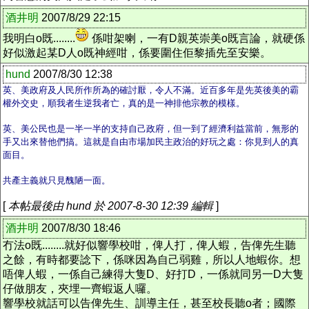
酒井明
2007/8/29 22:15
我明白o既........
係咁架喇，一有D親英崇美o既言論，就硬係
好似激起某D人o既神經咁，係要圍住佢黎插先至安樂。
hund
2007/8/30 12:38
英、美政府及人民所作所為的確討厭，令人不滿。近百多年是先英後美的霸
權外交史，順我者生逆我者亡，真的是一神排他宗教的模樣。
英、美公民也是一半一半的支持自己政府，但一到了經濟利益當前，無形的
手又出來替他們搞。這就是自由市場加民主政治的好玩之處：你見到人的真
面目。
共產主義就只見醜陋一面。
[
本帖最後由 hund 於 2007-8-30 12:39 編輯
]
酒井明
2007/8/30 18:46
冇法o既........就好似響學校咁，俾人打，俾人蝦，告俾先生聽
之餘，有時都要諗下，係咪因為自己弱雞，所以人地蝦你。想
唔俾人蝦，一係自己練得大隻D、好打D，一係就同另一D大隻
仔做朋友，夾埋一齊蝦返人囉。
響學校就話可以告俾先生、訓導主任，甚至校長聽o者；國際