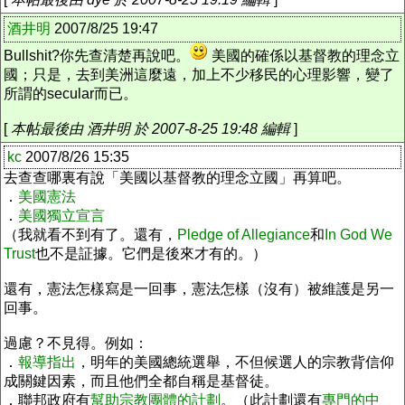
酒井明
2007/8/25 19:47
Bullshit?你先查清楚再說吧。
美國的確係以基督教的理念立
國；只是，去到美洲這麼遠，加上不少移民的心理影響，變了
所謂的secular而已。
[
本帖最後由 酒井明 於 2007-8-25 19:48 編輯
]
kc
2007/8/26 15:35
去查查哪裏有說「美國以基督教的理念立國」再算吧。
．
美國憲法
．
美國獨立宣言
（我就看不到有了。還有，
Pledge of Allegiance
和
In God We
Trust
也不是証據。它們是後來才有的。）
還有，憲法怎樣寫是一回事，憲法怎樣（沒有）被維護是另一
回事。
過慮？不見得。例如：
．
報導指出
，明年的美國總統選舉，不但候選人的宗教背信仰
成關鍵因素，而且他們全都自稱是基督徒。
．聯邦政府有
幫助宗教團體的計劃
。（此計劃還有
專門的中