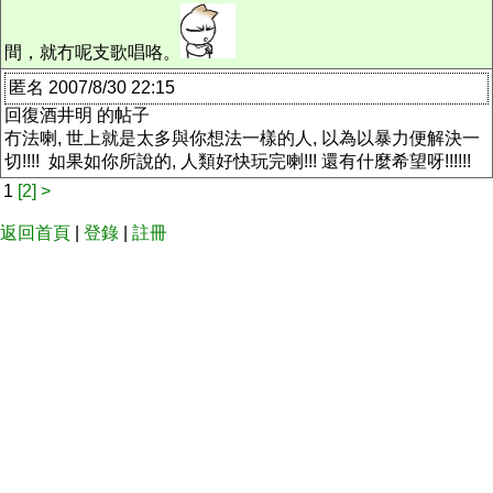
間，就冇呢支歌唱咯。
匿名 2007/8/30 22:15
回復酒井明 的帖子
冇法喇, 世上就是太多與你想法一樣的人, 以為以暴力便解決一
切!!!! 如果如你所說的, 人類好快玩完喇!!! 還有什麼希望呀!!!!!!
1
[2]
>
返回首頁
|
登錄
|
註冊