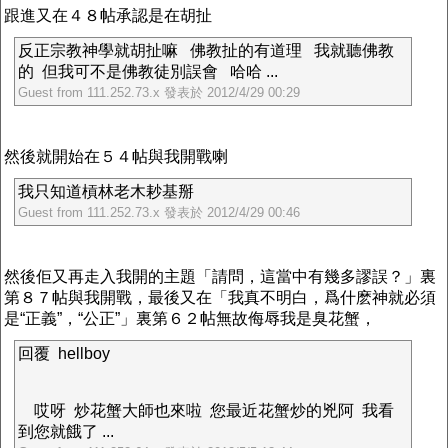
跟進又在４８帖承認是在胡扯
反正宗教神學就胡扯嘛 佛教扯的有道理 我就聽佛教
的 但我可不是佛教徒別誤會 哈哈 ...
Guest from 111.252.73.x 發表於 2012/4/29 00:29
然後就開始在５４帖與我開戰喇
我只知道槓林老木耖基掰
Guest from 111.252.73.x 發表於 2012/4/29 00:46
然後佢又再走入我開的主題「請問，這當中有幾多謬誤？」裏
第８７帖與我開戰，最後又在「我真不明白，爲什麽神就必須
是“正義”，“公正”」裏第６２帖無故侮辱我是臭花蟹，
回覆 hellboy
哎呀 炒花蟹大師也來啦 您最近花蟹炒的兇阿 我看
到您就餓了 ...