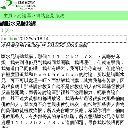
主頁
>
討論區
>
網站意見‧版務
請斷水兄聽我講
1
[2]
>
hellboy
2012/5/5 18:14
本帖最後由 hellboy 於 2012/5/5 18:48 編輯
斷水兄請聽我講，那個１１１．２５２．７３．ｘ真喺好麻
煩，我去到邊佢見到我就同我開戰，我唔理佢，佢就追擊我，
我知道自己同佢嘈，我都有唔岩，我可以向你道歉，但他的存
在極度阻礙我和ｂｅｅｂｅｅｃｈａｎ的討論，所以懇請斷水
兄，可不可以處理一吓？而點解我咁嬲，其實我都有苦衷，因
為很多網上那些說佛教又自稱不是佛教徒的人都常幫基督教與
反基督開戰，而香港討論區那裡甚至濫用權力，呃殺言論自
由，甚至連大黃貓姐都唔放過，我過去都遇過很多次那些偏向
佛教的人，我本身不介意與佛教徒結友，但卻對那些害人害物
的偽佛教徒極度痛恨，所以先會咁大反應，希望你明白，偏向
佛教那些人，有少部份真的卑鄙無恥，所以懇請斷水兄你幫我
處理１１１．２５２．７３．ｘ這個問題，最多我以後唔再回