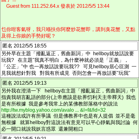
Guest from 111.252.64.x 發表於 2012/5/5 13:44
乜你咁客氣呀，我只喺扶你阿麼炒花蟹即，講到臭花蟹，又點
及得上你娘的手勢好呢？
匿名 2012/5/5 18:55
另外早在主題「撥亂返正，舊曲新詞」中 hellboy就放話說要
玩我? 在主題"我真不明白，為什麼神就必須是「正義」，
「公正」"中 也一再放話說要玩我?? 可見hellboy居心叵測 一
見我就想針對我 對我有所成見 否則怎會一再放話要"玩我"
匿名 2012/5/5 19:13
另外我在澄清一下 hellboy在主題「撥亂返正，舊曲新詞」中
指責我胡言亂語的部分(上帝應該是欲界忉利天主帝釋天) 我也
是有所根據 我是參考我常上的某佛教部落格中的說法
http://tw.myblog.yahoo.com/avalo ... &l=f&fid=32
這種說法或許有所爭議 但是佛教界中也是有人提倡 並不是毫
無根據 就算hellboy對這說法有意見可以平心靜氣與我討論 何
必一開口就說我妖言惑眾 還兼開粗口
匿名 2012/5/5 19:21