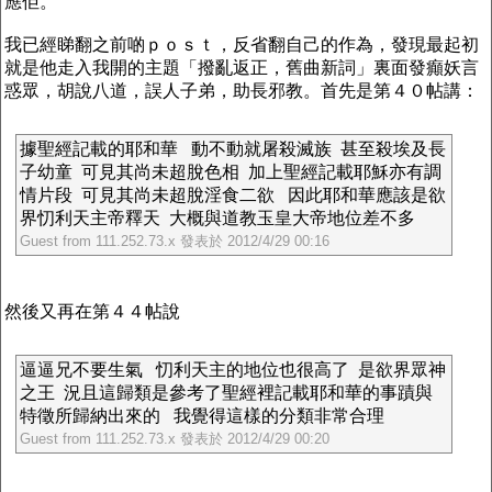
應佢。
我已經睇翻之前啲ｐｏｓｔ，反省翻自己的作為，發現最起初
就是他走入我開的主題「撥亂返正，舊曲新詞」裏面發癲妖言
惑眾，胡說八道，誤人子弟，助長邪教。首先是第４０帖講：
據聖經記載的耶和華 動不動就屠殺滅族 甚至殺埃及長
子幼童 可見其尚未超脫色相 加上聖經記載耶穌亦有調
情片段 可見其尚未超脫淫食二欲 因此耶和華應該是欲
界忉利天主帝釋天 大概與道教玉皇大帝地位差不多
Guest from 111.252.73.x 發表於 2012/4/29 00:16
然後又再在第４４帖說
逼逼兄不要生氣 忉利天主的地位也很高了 是欲界眾神
之王 況且這歸類是參考了聖經裡記載耶和華的事蹟與
特徵所歸納出來的 我覺得這樣的分類非常合理
Guest from 111.252.73.x 發表於 2012/4/29 00:20