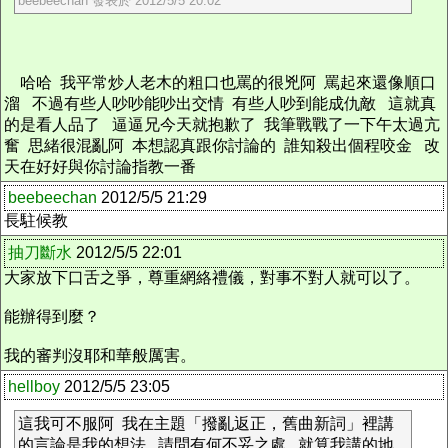
beebeechan 發表於 2012/5/5 20:02
哈哈 我平常炒人老木的粗口也罵的很兇阿 罵起來還像順口
溜 不過有些人吵吵能吵出交情 有些人吵到能成仇敵 這就真
的是看人品了 逼逼兄今天就抱歉了 我筆戰戰了一下午太過亢
奮 思緒很混亂阿 本想認真跟你討論的 誰知殺出個程咬金 改
天在好好與你討論指教一番
beebeechan
2012/5/5 21:29
長駐候教
抽刀斷水
2012/5/5 22:01
大家放下口舌之爭，尊重網絡禮儀，對事不對人就可以了。
能辦得到麼？
我的審判沒耶和華般厲害。
hellboy
2012/5/5 23:05
這我可不服阿 我在主題「撥亂返正，舊曲新詞」裡講
的言論是我的想法 請問有何不妥之處 就算我講的地