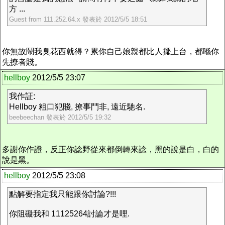
方 ...
Guest from 111.252.64.x 發表於 2012/5/5 18:51
你無故鬧我臭花西就得？累你自己娘親都比人擺上台，都喺你
先撩者賤。
hellboy
2012/5/5 23:07
我作証:
Hellboy 粗口犯賤, 撩事鬥非, 遠近馳名.
beebeechan 發表於 2012/5/5 19:32
多謝你作證，反正你諗野從來都倒轉來諗，黑的說是白，白的
說是黑。
hellboy
2012/5/5 23:08
點解要指定我只能跟你討論?!!!
你阻礙我和 11125264討論才是哩.