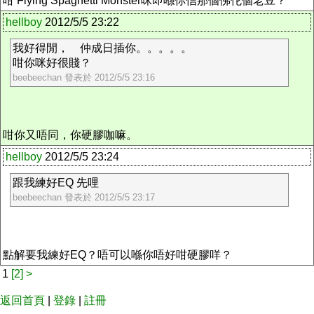
咁 Flying Spaghetti Monster咪即喺你信那個佛佗個老豆？
hellboy
2012/5/5 23:22
我好得閒， 仲成日插你。。。。。
咁你咪好很賤？
beebeechan 發表於 2012/5/5 23:16
咁你又唔同，你硬膠咖嘛。
hellboy
2012/5/5 23:24
跟我練好EQ 先哩
beebeechan 發表於 2012/5/5 23:17
點解要我練好EQ？唔可以喺你唔好咁硬膠咩？
1
[2]
>
返回首頁
|
登錄
|
註冊