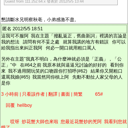
Guest from 111.252.64.x 發表於 2012/5/5 13:44
懇請斷水兄明察秋亳，小弟感激不盡。
匿名 2012/5/5 18:51
這我可不服阿 我在主題「撥亂返正，舊曲新詞」裡講的言論是
我的想法 請問有何不妥之處 就算我講的地方有錯誤 你可以
給我指出來糾正我阿 何必一開口就用粗口罵人
另外在主題"我真不明白，為什麼神就必須是「正義」，「公
正」"中 在#64之前 我原本就與逼逼兄討論的好好的 看到你
來 我不過用開玩笑的口吻跟你打招呼(#62) 結果你又開粗口
還罵我娘(#65) 我當然同你槓上阿 先動不動扯人家父母的人
是你
3 小時前 | 只看該作者 | 翻譯 | 書面 | 簡繁 65#
回覆 hellboy
哎呀 炒花蟹大師也來啦 您最近花蟹炒的兇阿 我看到您就
餓了 ...