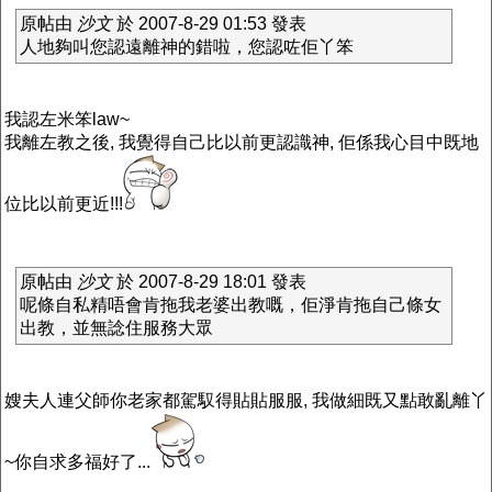
原帖由
沙文
於 2007-8-29 01:53 發表
人地夠叫您認遠離神的錯啦，您認咗佢丫笨
我認左米笨law~
我離左教之後, 我覺得自己比以前更認識神, 佢係我心目中既地
位比以前更近!!!
原帖由
沙文
於 2007-8-29 18:01 發表
呢條自私精唔會肯拖我老婆出教嘅，佢淨肯拖自己條女
出教，並無諗住服務大眾
嫂夫人連父師你老家都駕馭得貼貼服服, 我做細既又點敢亂離丫
~你自求多福好了...