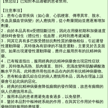
【禁忌症】已知對本品過敏的患者禁用。
【注意事項】
1．患有心血管疾病（如心衰、心肌梗塞、傳導異常、脫水、
失血及腦血管病變）的人應慎用，從小劑量開始並應逐漸增加
劑量。
2．由於本品具有α受體阻斷活性，因此在用藥初期和加藥速度
過快時會發生（體位性）低血壓，此時則應考慮減量。
3．同其它具有多巴胺受體拮抗劑性質的藥物相似，引起遲發
性運動障礙，其特徵為有節律的不隨意運動，主要見於舌及面
部。如果出現遲發性運動障礙，應停止服用所有的抗精神病
藥。
4．已有報道指出，服用經典的抗精神病藥會出現惡性症狀
群，其特徵為高熱、肌肉僵直、顫抖、意識改變和肌酸磷酸激
酶水平升高。此時應停用包括本品在內的所有抗精神病藥物。
5．患有帕金森氏綜合症的病人應慎用本品，因為在理論上該
藥會引起此病的惡化。
6．經典的抗精神病藥會降低癲癇的發作閾值，故患有癲癇的
病人仍應慎用本品。
7．服用本品的患者應避免進食過多，以免發胖。
8．鑒於本品對中樞神經系統的作用，在與其它作用於中樞的
藥物同時服用時應慎重。