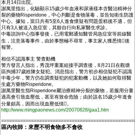
本月14日出院。
謝萬里指出，化驗顯示15歲少年血液和尿液樣本含醫治精神分
裂的藥物Risperidone，中心判斷是食物落毒，並告知衛生防護
中心。據知，當日共有5至6人進食懷疑有問題蛋糕後不適，但
只有3人被送入急症室，其餘自行向私家醫生求診。
中毒諮詢中心指事發後，已用電郵通知醫管局急症室等前線醫
生，注意落毒事件，由於事態極不尋常，事主家人獲悉情後
報警。
相信不認識事主 警查動機
警方發言人指出，秀茂坪重案組接手調查後，8月21日在觀塘
區拘捕37歲姓陳女疑犯。消息指出，警方初步相信疑犯不認識
中毒少年，警方仍在調查疑犯的犯案動機，以及她如何取得醫
生處方藥物Risperidone。
謝萬里醫生指Risperidone屬治療精神分裂的藥物，若服用分量
過高會引致血壓低，甚至有致命危險；由於該名15歲少年進食
分量頗高，因而出現血壓低情。
http://www.mingpaonews.com/20070828/gaa1.htm
=================================================
區內牧師：來歷不明食物多不會收