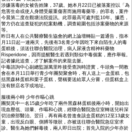
涉嫌落毒的女被告姓陳，37歲。她本月22日已被落案控以「為
危害生命或使人身體受嚴重傷害而施用毒藥等」的罪名，案件
今晨第二度在觀塘法院提訊。此罪最高可處判監10年。據悉，
警方仍在追查疑犯的犯案動機，調查範圍包括涉案藥物的來源
等。
昨日有人在公共醫療醫生協會的網上論壇轉貼一篇通告，指本
月11日起一連兩天，先後有3名青少年因吃下來自陌生人的毒
蛋糕後，須送往聯合醫院治理，病人尿液含精神科藥物
Risperidone，因而提醒醫生若遇到類似中毒個案，應作舉報。
記者據此追查，才了解案件的來龍去脈。
中毒諮詢中心副總監謝萬里昨接受查詢時證實，牛頭角一間教
會在本月11日舉行青少年團契聚會時，有人送上一盒蛋糕，包
括黑森林蛋糕和栗子蛋糕，聲稱要送給眾人分嘗，但蛋糕盒上
沒有餅店名字或地址。
服後兩小時 少年作嘔心跳
團契其中一名15歲少年吃了兩件黑森林蛋糕後兩小時，開始出
現血壓低、頭暈、作嘔和心跳，經聯合醫院急症室轉送兒科深
切治療部醫治。翌日，再有兩名曾進食該盒蛋糕的12至13歲女
童，出現反白眼、側膊等徵狀，亦被送往聯合醫院急症室求
診。醫生為她們解毒後，兩人即日出院；首先入院的少年亦於