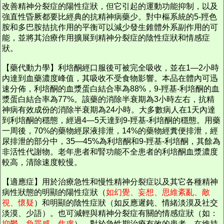
改善精神分裂症的陽性症狀，但它引起的運動功能抑制，以及
強直性昏厥都要比經典的抗精神病藥少。對中樞系統的5-羥色
胺和多巴胺拮抗作用的平衡可以減少發生錐體外系副作用的可
能，並將其治療作用擴展到精神分裂症的陰性症狀和情感症
狀。
【藥代動力學】利培酮經口服後可被完全吸收，並在1—2小時
內達到血藥濃度峰值，其吸收不受食物影響。本品在體內可迅
速分佈，利培酮的血漿蛋白結合率為88%，9-羥基-利培酮的血
漿蛋白結合率為77%。該藥的消除半衰期為3小時左右，抗精
神病有效成份的消除半衰期為24小時。大多數病人在1天內達
到利培酮的穩態，經過4—5天達到9-羥基-利培酮的穩態。用藥
一周後，70%的藥物經尿液排泄，14%的藥物經糞便排泄，經
尿排泄的部分中，35—45%為利培酮和9-羥基-利培酮，其餘為
非活性代謝物。老年患者和腎功能不全患者的利培酮血漿濃度
較高，清除速度較慢。
【適應症】用於治療急性和慢性精神分裂症以及其它各種精神
病性狀態的明顯的陽性症狀（
如幻覺、妄想、思維紊亂、敵
視、懷疑
）和明顯的陰性症狀（如反應遲鈍、情緒淡漠及社交
淡漠、少語）。也可減輕與精神分裂症有關的情感症狀（如：
抑鬱、負罪感、焦慮
）。對於急性期治療有效的患者，在維持