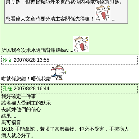
質野多，但教會提防外來食品就係因為做得陰質野多。
您看偉大文章時要分清主客關係先得嘛！
...
所以我今次米水過鴨背咁睇law....
沙文
2007/8/28 13:55
咁就係您錯！唔係我錯
孔雀
2007/8/28 16:44
我好確定一件事
該名婦人受到主的默示
去試煉他們的信心
結果....
馬可福音
16:18 手能拿蛇．若喝了甚麼毒物、也必不受害．手按病人、
病人就必好了。