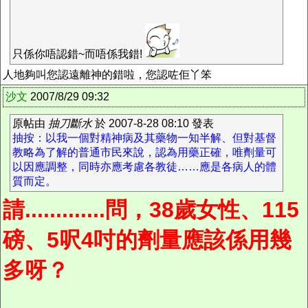
只係你唔認錯~而唔係我錯!
人地夠叫您認遠離神的錯啦，您認咗佢丫笨
沙文
2007/8/29 09:32
原帖由
抽刀斷水
於 2007-8-28 08:10 發表
抽按：以我一個對精神病及其藥物一知半解、但對基督
教略為了解的普通市民來說，認為用藥正確，唯劑量可
以因應調整，同時亦應考慮各教徒……應是各病人的體
質而定。
請.............問，38歲女性、115
磅、5呎4吋的劑量應該係用幾
多呀？