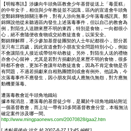
【明報專訊】涉嫌向牛頭角區教會少年基督徒送上「毒蛋糕」
的中年女子，相信與少年教徒並不認識，區內的宣道會牛頭角
堂鄭錦輝牧師關注事件，對有人涉向無辜少年落毒感詫異。鄭
錦輝說他從未聽過區內發生上述落毒事件，但以自己的教會為
例，對陌生人送贈來歷不明的東西，特別是食物，一向都很小
心，絕不會隨便收食物或交給教徒進食，以策安全。
鄭錦輝解釋，不少參加基督徒團契的人士年紀都很小，部分甚
至只有三四歲，因此宣道會對小朋友安全問題特別小心，例如
不會讓陌生人接近或帶領年幼教徒，另外，對陌生人送的禮物
亦會小心留神，尤其是若對方捐獻的是來歷不明的食物，很多
時都不會收，更加不會讓年幼教徒進食，因為不肯定食物是否
有問題，不過若捐獻來自相熟團體則或會有例外。他認為，今
次落毒事件不應發生，因小朋友與成人應無仇無怨，對方應無
動機要落毒。
遭落毒教會近牛頭角地鐵站
據本報消息，遭落毒的基督徒少年，是屬於牛頭角地鐵站附近
一個基督教會，而上址一帶有10多間基督教會分堂，本報無法
確定案件涉及哪一間。
http://www.mingpaonews.com/20070828/gaa2.htm
[
本帖最後由 沙文 於 2007-8-27 13:45 編輯
]