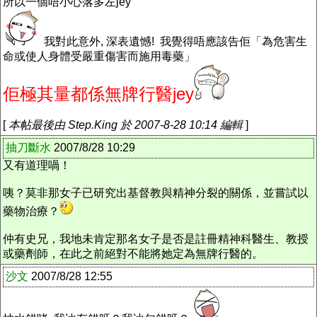
所以一個唔小心落多左jey
我對此意外, 深表遺憾! 我覺得唔應該告佢「為危害生
命或使人身體受嚴重傷害而施用毒藥」
佢極其量都係無牌行醫jey
[
本帖最後由 Step.King 於 2007-8-28 10:14 編輯
]
抽刀斷水
2007/8/28 10:29
又有道理喎！
咦？莫非那女子已研究出基督教與精神分裂的關係，並嘗試以
藥物治療？
仲有史兄，我地未肯定那名女子是否是註冊精神科醫生、教授
或藥劑師，在此之前絕對不能將她定為無牌行醫的。
沙文
2007/8/28 12:55