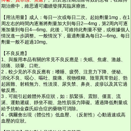
期治療中，維思通可繼續發揮其臨床療效。
【用法用量】成人：每日一次或每日二次。起始劑量1mg，在1
周左右的時間內逐漸將劑量加大到每日2—4mg，第2周內可逐
漸加量到每日4—6mg。此後，可維持此劑量不變，或根據個人
情況進一步調整。一般情況下，最適劑量為每日2—6mg。每日
劑量一般不超過10mg。
【不良反應】
1、與服用本品有關的常見不良反應是：失眠、焦慮、激越、
頭痛、頭暈、口乾。
2．較少見的不良反應有：嗜睡、疲勞、注意力下降、便秘、
消化不良、噁心、嘔吐、腹痛、視物模糊、陰莖異常勃起、勃
起困難、射精無力、性淡漠、尿失禁、鼻炎、皮疹以及其它過
敏反應。
3．可能引起錐體外系症狀，如：肌緊張、震顫、僵直、流
涎、運動遲緩、靜坐不能、急性肌張力障礙。通過降低劑量或
給予抗帕金森氏綜合症的藥物可消除。
4．偶爾會出現（體位性）低血壓、（反射性）心動過速或高
血壓的症狀。