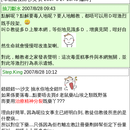
抽刀斷水
2007/8/28 09:43
點解呢？點解要毒人地呢？要人地離教，都唔可以用Ｄ咁激烈
既手段架。
叫Ｄ教徒多Ｄ上黎本網，等佢地見識多Ｄ，增廣見聞，咁好自
然生命就會慢慢咁改進架喇。
對此，離教者之家發表聲明：這次毒蛋糕事件與本網無關，並
對此等激烈行為表示遺憾。
Step.King
2007/8/28 10:12
錯錯錯~~沙文 抽水你地全錯!!!
如果係要落毒...點要唔去買d 老鼠藥/山埃之類既野落
而要用
治療精神分裂
既藥丫???
理由好簡單, 因為呢位女事主已經明白到, 教徒信教後所患的是
什麼病...
所以對症下藥....只係因為佢冇離左教註冊藥劑師幫佢定下份量