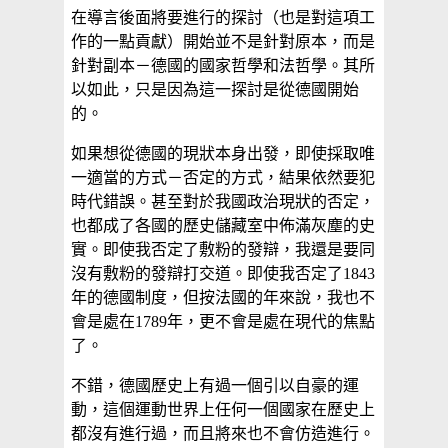
在導言後面將要進行的探討（也是對這項工
作的一點貢獻）開始並不是針對原本，而是
針對副本－德國的國家哲學和法哲學。其所
以如此，只是因為這一探討是從德國開始
的。
如果想從德國的現狀本身出發，即使採取唯
一適當的方式－否定的方式，結果依然要犯
時代錯誤。甚至對於我國政治現狀的否定，
也都成了各國的歷史儲藏室中佈滿灰塵的史
實。即使我否定了敷粉的發辯，我還是要同
沒有敷粉的發辯打交道。即使我否定了1843
年的德國制度，但按法國的年來說，我也不
會是處在1789年，更不會是處在現代的焦點
了。
不錯，德國歷史上有過一個引以自豪的運
動，這個運動世界上任何一個國家在歷史上
都沒有進行過，而且將來也不會仿造進行。