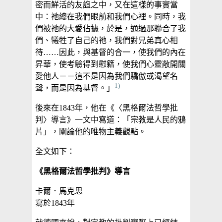
密而鮮活的友誼之中，又在這樣的事實當
中：祂總在我們眼前和我們心裡。同時，我
們被祂的大愛佔據，於是，通過那聯合了我
們、犧牲了自己的祂，我們對兄弟真心相
待……因此，與基督的合一，使我們的內在
昇華，使考驗得到慰籍，使我們心靈敞開關
愛他人－－這不是因為我們驕傲或渴望名
1)
聲，而是因為基督。」
後來在1843年，他在《〈黑格爾法哲學批
判〉導言》一文中寫道：「宗教是人民的鴉
片」，闡論他的唯物主義觀點。
全文如下：
《黑格爾法哲學批判》導言
卡爾．馬克思
寫於1843年