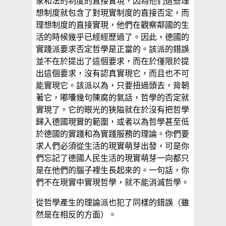
家和法的制度的直接實現，因為他們這些理
想制度就包含了對現實制度的直接否定，而
理想制度的直接實現，他們在觀察鄰國的生
活的時候幾乎已經經歷過了。因此，德國的
實踐派要求否定哲學是正當的。該派的錯誤
並不在於提出了這個要求，而在於僅限於提
出這個要求，沒有認真實現它，而且也不可
能實現它。該派以為，只要扭過頭去，背朝
著它，嘟囔幾句陳腐的氣話，哲學的否定就
實現了。它的眼光的狹隘就在於沒有把哲學
歸入德國現實的範圍，或者以為哲學甚至低
於德國的實踐和為實踐服務的理論。你們要
求人們必須從生活的現實萌芽出發，可是你
們忘記了德國人民生活的現實萌芽一向都只
是在他們的腦子裡生長起來的。一句話，你
們不在現實中實現哲學，就不能消滅哲學。
從哲學產生的理論派也犯了同樣的錯誤（雖
然是在相反的方面）。