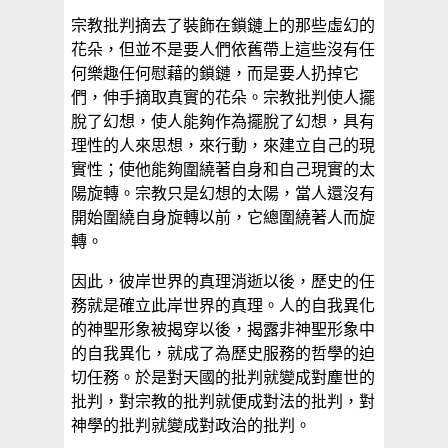
宗教批判摘去了裝飾在鎖鏈上的那些虛幻的
花朵，但並不是要人們依舊帶上這些沒有任
何樂趣任何慰藉的鎖鏈，而是要人扔掉它
們，伸手摘取真實的花朵。宗教批判使人擺
脫了幻想，使人能夠作為擺脫了幻想，具有
理性的人來思想，來行動，來建立自己的現
實性；使他能夠圍繞著自身和自己現實的太
陽旋轉。宗教只是幻想的太陽，當人還沒有
開始圍繞自身旋轉以前，它總圍繞著人而旋
轉。
因此，彼岸世界的真理消逝以後，歷史的任
務就是確立此岸世界的真理。人的自我異化
的神聖形象被揭穿以後，揭露非神聖形象中
的自我異化，就成了為歷史服務的哲學的迫
切任務。於是對天國的批判就變成對塵世的
批判，對宗教的批判就便成對法的批判，對
神學的批判就變成對政治的批判。