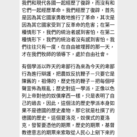
我們和現代各國一起經歷了復辟，而沒有和
它們一起經歷革命。我們經歷了復辟，首先
是因為其它國家勇敢地進行了革命，其次是
因為其它國家受到了反革命的危害；在第一
種情形下，我們的統治者感到害怕，在第二
種情形下，我們的統治者沒有感到害怕。我
們往往只有一度，在自由被埋葬的那一天，
才在我們牧師的領導下，處於自由社會。
有個學派以昨天的卑鄙行為來為今天的卑鄙
行為進行辯護，把農奴反抗鞭子－只要它是
陳舊的，祖傳的，歷史性的鞭子－把每個呼
聲宣佈為叛亂；歷史對這一學派，正像以色
列上帝對他的奴僕摩西一樣，只是表明了自
己的過去，因此，這個法的歷史學派本身如
果不是德國的歷史產物，那它就是杜撰了的
德國的歷史。這個夏洛克，奴僕式的夏洛
克，發誓要憑他的期票，歷史的期票，基督
教德意志的期票來索取從人民心上剜下來的