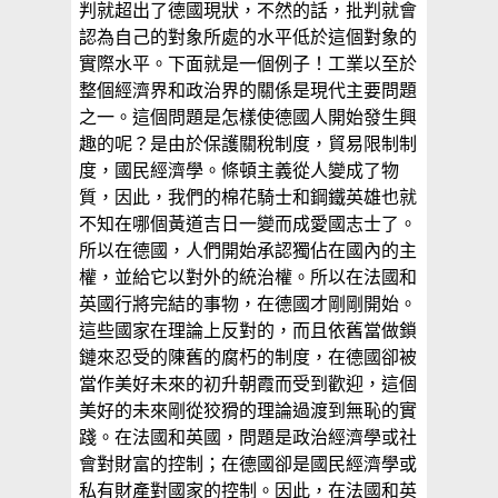
判就超出了德國現狀，不然的話，批判就會
認為自己的對象所處的水平低於這個對象的
實際水平。下面就是一個例子！工業以至於
整個經濟界和政治界的關係是現代主要問題
之一。這個問題是怎樣使德國人開始發生興
趣的呢？是由於保護關稅制度，貿易限制制
度，國民經濟學。條頓主義從人變成了物
質，因此，我們的棉花騎士和鋼鐵英雄也就
不知在哪個黃道吉日一變而成愛國志士了。
所以在德國，人們開始承認獨佔在國內的主
權，並給它以對外的統治權。所以在法國和
英國行將完結的事物，在德國才剛剛開始。
這些國家在理論上反對的，而且依舊當做鎖
鏈來忍受的陳舊的腐朽的制度，在德國卻被
當作美好未來的初升朝霞而受到歡迎，這個
美好的未來剛從狡猾的理論過渡到無恥的實
踐。在法國和英國，問題是政治經濟學或社
會對財富的控制；在德國卻是國民經濟學或
私有財產對國家的控制。因此，在法國和英