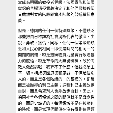
當成為明顯的奴役者等級。法國貴族和法國
僧侶的普遍消極意義決定了和他們最接近卻
又截然對立的階級即資產階級的普遍積極意
義。
但是，德國的任何一個特殊階級，不僅缺乏
那些把自己標誌為社會消極代表的徹底，尖
銳，勇敢，無情，同樣，任何一個等級也缺
乏和人民心胸相同－即使是瞬間的相同－的
開闊的胸懷，缺乏鼓舞物質力量實行政治暴
力的感悟，缺乏革命的大無畏精神，敢於向
敵人傲然挑戰：我算不了什麼，但我必須主
宰一切。構成德國道德和忠誠－不僅是個別
人的，而且是各個階級的－的基礎的，卻反
而是被壓抑的利己主義；這種利己主義故步
自封，而且希望別人也能故步自封。因此，
德國社會各個領域之間的關係就不是戲劇性
的，而是史詩式的。每個領域不是在被壓迫
的時候，而是當現代關係在沒有得到這個領