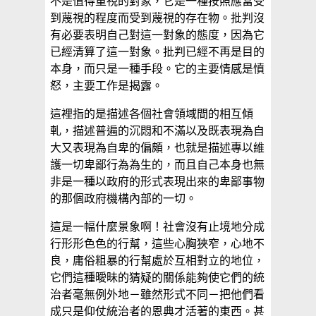
不是值得重視的對象，它是一種按照應當受
到蔑視的程度而受到蔑視的存在物。批判沒
有必要表明自己對這一對象的態度，因為它
已經清算了這一對象。批判已經不再是目的
本身，而只是一種手段。它的主要情感是憤
怒，主要工作是揭露。
這裡指的是描述各個社會領域間的相互傾
軋，描述普遍的沉悶和不滿以及既表現為自
大又表現為自卑的偏頗，也就是描述專以維
護一切卑鄙行為為生的，而且自己本身也無
非是一種以政府的形式表現出來的卑鄙事物
的那個政府機構內部的一切。
這是一幅什麼景象啊！社會沒有止境地分成
行形形色色的行幫，這些心胸狹窄，心地不
良，庸俗粗暴的行幫處於互相對立的地位，
它們這種曖昧的猜疑的關係能夠使它們的統
治者毫無例外地－雖然形式不同－把他們看
成只是仰仗統治者的恩典才活著的東西。甚