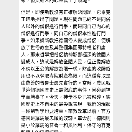
來，但又給人的心靈套上了鎖鏈。
但是，即使新教沒有正確解決問題，它畢竟
正確地提出了問題。現在問題已經不是同俗
人以外的僧侶進行鬥爭，而是同自己內心的
僧侶進行鬥爭，同自己的僧侶本性進行鬥
爭。如果說新教把德國俗人變成僧侶，便解
放了世俗教皇及其整個集團即特權者和庸
人，那末哲學把僧侶精神影響極深的德國人
變成人，這就是解放全體人民。但正像解放
不應以王公的解放為限一樣，財產的收歸俗
用也不以奪取寺院財產為限，而這種奪取是
由偽善的普魯士最先實行的。當時，農民戰
爭這個德國歷史上最徹底的事件，因碰到神
學而垮臺了。今天，神學本身已被粉碎，德
國歷史上不自由的最尖銳表現－我們的現狀
－碰到哲學也要垮臺。宗教改革以前，官方
德國是羅馬最忠順的奴隸。革命前，德國則
是小於羅馬的普魯士和奧地利，保守的容克