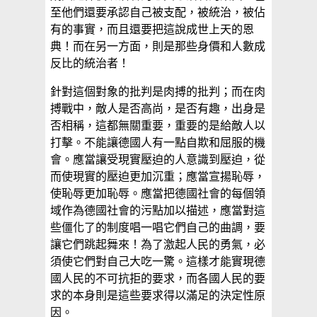
至他們還要承認自己被支配，被統治，被佔
有的事實，而且還要把這說成世上天的恩
典！而在另一方面，則是那些身價和人數成
反比的統治者！
針對這個對象的批判是肉搏的批判；而在肉
搏戰中，敵人是否高尚，是否有趣，出身是
否相稱，這都無關重要，重要的是給敵人以
打擊。不能讓德國人有一點自欺和屈服的機
會。應當讓受現實壓迫的人意識到壓迫，從
而使現實的壓迫更加沉重；應當宣揚恥辱，
使恥辱更加恥辱。應當把德國社會的每個領
域作為德國社會的污點加以描述，應當對這
些僵化了的制度唱一唱它們自己的曲調，要
讓它們跳起舞來！為了激起人民的勇氣，必
須使它們對自己大吃一驚。這樣才能實現德
國人民的不可抗拒的要求，而各國人民的要
求的本身則是這些要求得以滿足的決定性原
因。