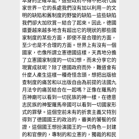
本身的正確本能，這些政府不得不把現代國
家世界－它的長處我們沒有加以利用－的文
明的缺陷和舊制度的野蠻的缺陷－這些缺陷
我們卻大加欣賞－結合了起來。因此，德國
還要越來越多地含有超出它的現狀的那些國
家制度的某些方面，即使不是合理的方面，
至少也是不合理的方面。世界上有沒有一個
國家，也像所謂立憲德國這樣，天真地分擔
了立憲國家制度的一切幻想，而未分享它的
現實成就呢？除了德國政府而外，難道會有
什麼人產生這樣一種奇怪念頭，想把出版檢
查制度的痛苦和以出版自由為前提的法國九
月法令的痛苦結合在一起嗎？正像在羅馬的
百神廟可以看到一切民族的神一樣，在德意
志民族的神聖羅馬帝國可以看到一切國家形
式的罪孽。這個空前未有的折衷主義又特別
得到了德國國王的政治的，審美的饕餮的保
證，這個國王想扮演國王的一切角色－封建
的和官僚的，專制的和立憲的，獨裁的和民