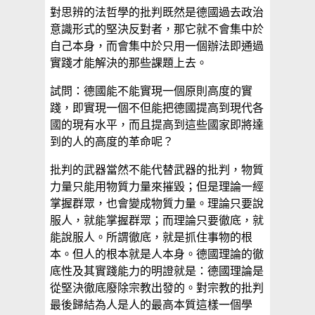
對思辨的法哲學的批判既然是德國過去政治
意識形式的堅決反對者，那它就不會集中於
自己本身，而會集中於只用一個辦法即通過
實踐才能解決的那些課題上去。
試問：德國能不能實現一個原則高度的實
踐，即實現一個不但能把德國提高到現代各
國的現有水平，而且提高到這些國家即將達
到的人的高度的革命呢？
批判的武器當然不能代替武器的批判，物質
力量只能用物質力量來摧毀；但是理論一經
掌握群眾，也會變成物質力量。理論只要說
服人，就能掌握群眾；而理論只要徹底，就
能說服人。所謂徹底，就是抓住事物的根
本。但人的根本就是人本身。德國理論的徹
底性及其實踐能力的明證就是：德國理論是
從堅決徹底廢除宗教出發的。對宗教的批判
最後歸結為人是人的最高本質這樣一個學