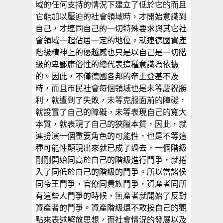
域的任何支持的情況下建立了低於它的而且
它能加以壓迫的社會領域時，才開始意識到
自己，才連同自己的一切特殊要求與其它社
會領域一起佔居一定的地位。就連德國資產
階級精神上的優越感也只是以自己是一切階
級的卑鄙庸俗性的總代表這種意識為依據
的。因此，不僅德國各邦的帝王登基不及
時，而且市民社會每個領域也是未等慶祝勝
利，就遭到了失敗，未等克服面前的障礙，
就設置了自己的障礙，未等表現自己的寬大
本質，就表現了自己的狹隘本質，因此，就
連扮演一個重要角色的可能性，也是不等這
種可能性顯現出來就已成了過去，一個階級
剛剛開始同高於自己的階級進行鬥爭，就捲
入了同低於自己的階級的鬥爭。所以當諸侯
同帝王鬥爭，官僚同貴族鬥爭，資產者同所
有這些人鬥爭的時候，無產者就開始了反對
資產者的鬥爭。資產階級還不敢按自己的觀
點來表述解放思想，而社會情況的發展以及