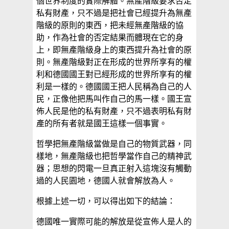
個世界制度的實際解體。無產階級要求否定
私有財產，只不過是把社會已經提升為無產
階級的原則的東西，把未經無產階級的協
助，作為社會的否定結果而體現在它的身
上，即無產階級身上的東西提升為社會的原
則。無產階級對正在形成的世界所享有的權
利和德國國王對已經形成的世界所享有的權
利是一樣的。德國國王把人民稱為自己的人
民，正像他把馬叫作自己的馬一樣。國王宣
佈人民是他的私有財產，只不過表明私有財
產的所有者就是國王這樣一個事實。
哲學把無產階級當做是自己的物質武器，同
樣地，無產階級也把哲學當作自己的精神武
器；思想的閃電一旦真正射入這塊沒有觸動
過的人民園地，德國人就會解放為人。
根據上述一切，可以得出如下的結論：
德國唯一實際可能的解放是從宣佈人是人的