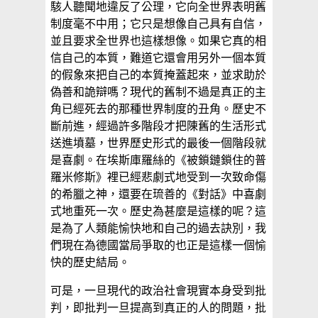
駭人聽聞地違反了公理，它向全世界表明舊
制度毫不中用；它只是想像自己具有自信，
並且要求全世界也這樣想像。如果它真的相
信自己的本質，難道它還會用另外一個本質
的假象來把自己的本質掩蓋起來，並求助於
偽善和詭辯嗎？現代的舊制不過是真正的主
角已經死去的那種世界制度的丑角。歷史不
斷前進，經過許多階段才把陳舊的生活形式
送進墳墓，世界歷史形式的最後一個階段就
是喜劇。在埃斯庫羅絲的《被鎖鏈鎖住的普
羅米修斯》裡已經悲劇式地受到一次致命傷
的希臘之神，還要在琉善的《對話》中喜劇
式地重死一次。歷史為甚麼是這樣的呢？這
是為了人類能愉快地和自己的過去訣別，我
們現在為德國當局爭取的也正是這樣一個愉
快的歷史結局。
可是，一旦現代的政治社會現實本身受到批
判，即批判一旦提高到真正的人的問題，批