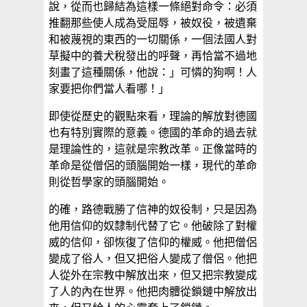
說，從而也歸結為這樣一條絕對命令：必須
推翻那些使人成為受屈辱，被奴役，被遺棄
和被蔑視的東西的一切關係，一個法國人對
草擬中的養犬稅發出的呼聲，再恰當不過地
刻畫了這種關係，他說：」可憐的狗啊！人
家要把你們當人看哪！」
即使從歷史的觀點來看，理論的解放對德國
也有特別實際的意義。德國的革命的過去就
是理論性的，這就是宗教改革。正像當時的
革命是從僧侶的頭腦開始一樣，現代的革命
則從哲學家的頭腦開始。
的確，路德戰勝了信神的奴役制，只是因為
他用信仰的奴隸制代替了它。他破除了對權
威的信仰，卻恢復了信仰的權威。他把僧侶
變成了俗人，但又把俗人變成了僧侶。他把
人從外在宗教中解放出來，但又把宗教變成
了人的內在世界。他把肉體從鎖鏈中解放出