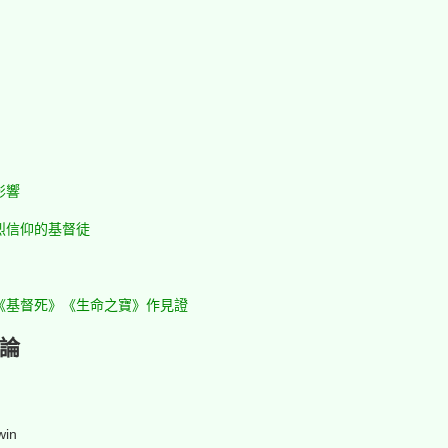
影響
烈信仰的基督徒
《基督死》《生命之寶》作見證
論
win