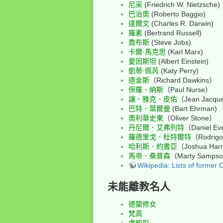
尼采
(Friedrich W. Nietzsche)
巴治奧
(Roberto Baggio)
達爾文
(Charles R. Darwin)
羅素
(Bertrand Russell)
喬布斯
(Steve Jobs)
卡爾·馬克思
(Karl Marx)
愛因斯坦
(Albert Einstein)
凱蒂·佩芮
(Katy Perry)
道金斯
（Richard Dawkins）
保羅．納斯
（Paul Nurse）
讓．雅克．皮佑
（Jean Jacque
巴特．葉爾曼
(Bart Ehrman)
奧利華史東
（Oliver Stone）
丹尼爾．艾弗列特
（Daniel Ev
羅德里戈．杜特爾特
（Rodrigo
哈利斯．約書亞
（Joshua Har
馬帝．桑普森
（Marty Samps
Wikipedia: Lists of former C
未能離教名人
德蘭修女
梵高
盧凱彤