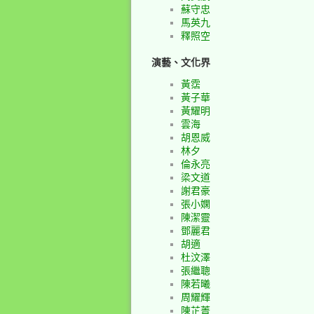
蘇守忠
馬英九
釋照空
演藝、文化界
黃霑
黃子華
黃耀明
雲海
胡恩威
林夕
倫永亮
梁文道
謝君豪
張小嫻
陳潔靈
鄧麗君
胡適
杜汶澤
張繼聰
陳若曦
周耀輝
陳芷菁