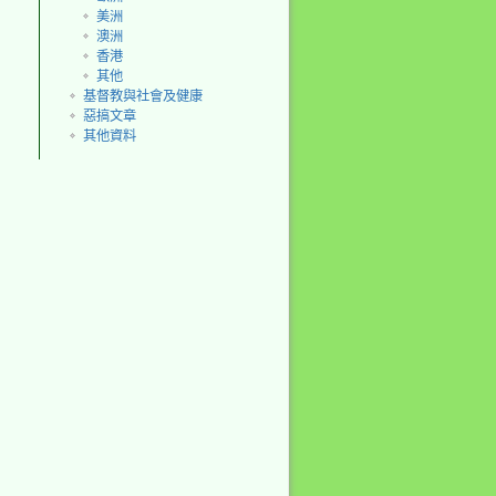
美洲
澳洲
香港
其他
基督教與社會及健康
惡搞文章
回到頁頂
其他資料
反向連結
舊版