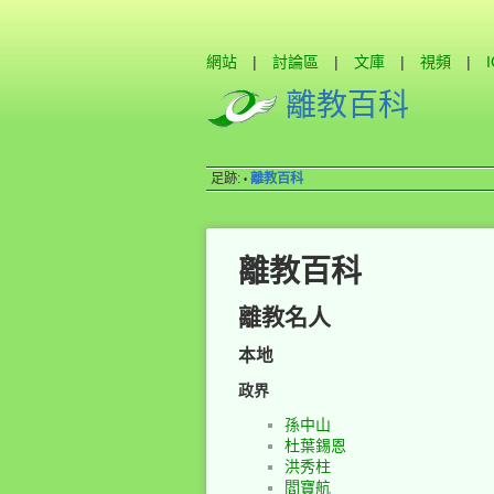
網站
|
討論區
|
文庫
|
視頻
|
離教百科
足跡:
離教百科
•
離教百科
離教名人
本地
政界
孫中山
杜葉錫恩
洪秀柱
閻寶航