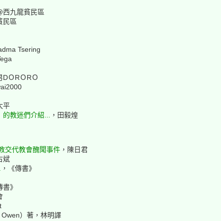
@西九龍貧民區
貧民區
dma Tsering
ega
男DＯRＯRＯ
ai2000
太平
的教迷們介紹...
，田毅煌
教交代教會醜聞事件
，陳日君
古斌
.
，《傳書》
傳書》
會
t
 Owen）著，林明譯