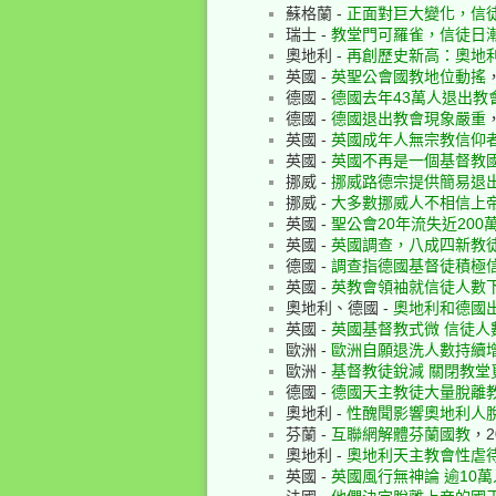
蘇格蘭 -
正面對巨大變化，信徒
瑞士 -
教堂門可羅雀，信徒日
奧地利 -
再創歷史新高：奧地
英國 -
英聖公會國教地位動搖
，
德國 -
德國去年43萬人退出教
德國 -
德國退出教會現象嚴重
，
英國 -
英國成年人無宗教信仰
英國 -
英國不再是一個基督教
挪威 -
挪威路德宗提供簡易退出計
挪威 -
大多數挪威人不相信上帝
英國 -
聖公會20年流失近20
英國 -
英國調查，八成四新教
德國 -
調查指德國基督徒積極
英國 -
英教會領袖就信徒人數
奧地利、德國 -
奧地利和德國
英國 -
英國基督教式微 信徒人
歐洲 -
歐洲自願退洗人數持續
歐洲 -
基督教徒銳減 關閉教堂
德國 -
德國天主教徒大量脫離
奧地利 -
性醜聞影響奧地利人
芬蘭 -
互聯網解體芬蘭國教
，2
奧地利 -
奧地利天主教會性虐
英國 -
英國風行無神論 逾10