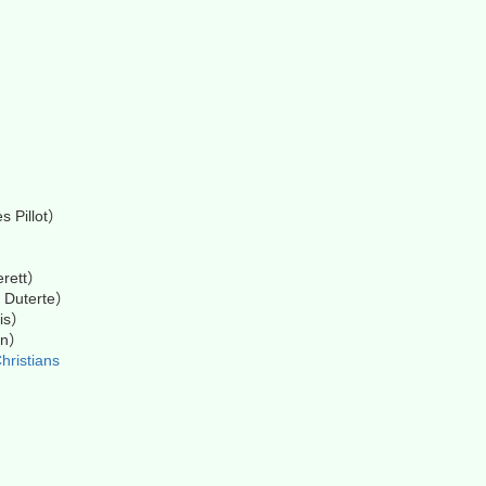
s Pillot）
erett）
 Duterte）
ris）
on）
hristians