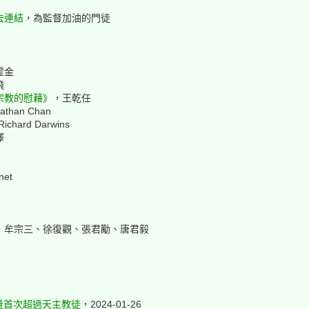
去連結
，為監督加油的門徒
霍金
飛
宗教的慰藉》
，王乾任
athan Chan
ichard Darwins
澤
net
，牟宗三、徐復觀、張君勱、唐君毅
量首次超過天主教徒
，2024-01-26