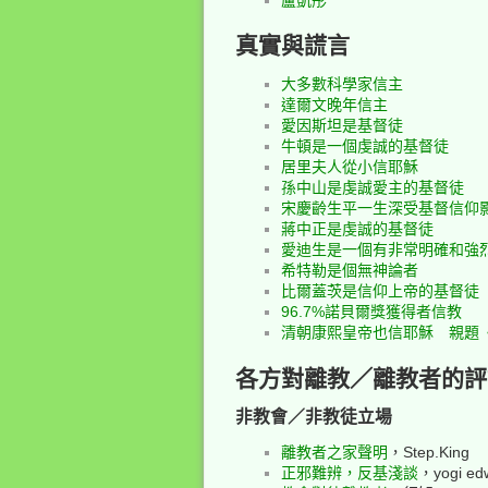
真實與謊言
大多數科學家信主
達爾文晚年信主
愛因斯坦是基督徒
牛頓是一個虔誠的基督徒
居里夫人從小信耶穌
孫中山是虔誠愛主的基督徒
宋慶齡生平一生深受基督信仰
蔣中正是虔誠的基督徒
愛迪生是一個有非常明確和強
希特勒是個無神論者
比爾蓋茨是信仰上帝的基督徒
96.7%諾貝爾獎獲得者信教
清朝康熙皇帝也信耶穌 親題
各方對離教／離教者的評
非教會／非教徒立場
離教者之家聲明
，Step.King
正邪難辨，反基淺談
，yogi ed