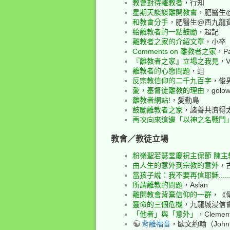
教會對待離教者
，行知
星期天談談離開教會
，肥醫生
和教會分手
，肥醫生@西九龍
給離教者的一點鼓勵
，超記
離教者之家的介紹文章
，小卒
Comments on 離教者之家
，Pa
『離教者之家』立場之我見
，V
離教者的心態問題
，蛆
反宗教信仰的二千九百字
，俊
愛，基督徒離教的理由
，golow
離教者網站!
，愛勤島
鼓勵離教者之家
，諸善共濟得
再次向來這邊「以神之名戰鬥」
教會／教徒立場
粉嶺聖若瑟堂慶祝主保節 陳主
由人生的意外到宗教的意外
，
當孩子說：我不要再信耶穌.....
所謂離教的問題
，Aslan
離開教會背棄信仰的一群
，《
靈命的三個危機
，九龍城浸信
「他者」與「意外」
，Clemen
背離福音
，歐文約翰（John