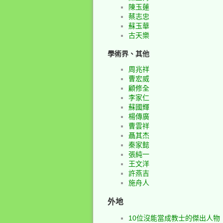
陳玉蓮
蔡志忠
蘇玉華
古天樂
學術界、其他
周兆祥
曹宏威
顧修全
李家仁
蘇國輝
楊傳廣
曹雲祥
聶其杰
秦家懿
張純一
王文洋
許燕吉
施舟人
外地
10位沒能當成教士的傑出人物