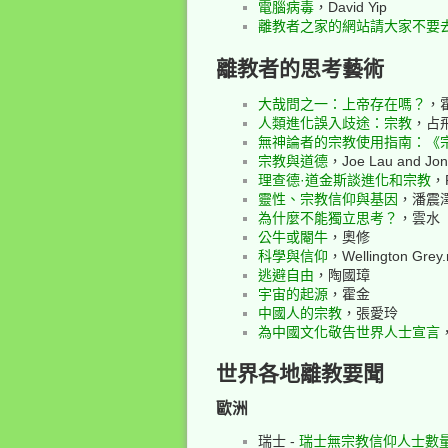
電腦病毒
，David Yip
離教者之家的網站請大家不要
離教者的思考藝術
大哉問之一：上帝存在嗎？
，
人類進化誤入歧途：宗教
，占
無神論者的宗教使用指南：《
宗教與道德
，Joe Lau and Jon
理查德·道金斯談進化和宗教
，R
靈性、宗教信仰與基因
，潘震
為什麼不能獨立思考？
，雲水
公牛或閹牛
，奧修
科學與信仰
，Wellington Grey.
逃避自由
，陶國璋
宇宙的起源
，霍金
中國人的宗教
，張愛玲
為中國文化敬告世界人士宣言
世界各地離教要聞
歐洲
瑞士 -
瑞士無宗教信仰人士數