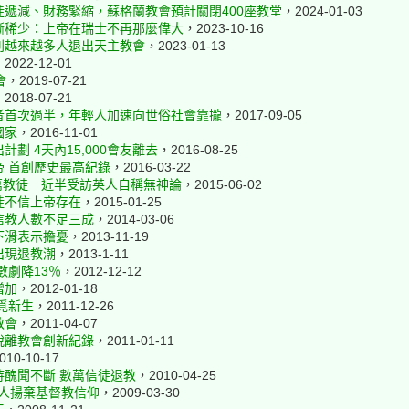
遞減、財務緊縮，蘇格蘭教會預計關閉400座教堂
，2024-01-03
漸稀少：上帝在瑞士不再那麼偉大
，2023-10-16
利越來越多人退出天主教會
，2023-01-13
2022-12-01
會
，2019-07-21
2018-07-21
者首次過半，年輕人加速向世俗社會靠攏
，2017-09-05
國家
，2016-11-01
劃 4天內15,000會友離去
，2016-08-25
 首創歷史最高紀錄
，2016-03-22
0萬教徒 近半受訪英人自稱無神論
，2015-06-02
徒不信上帝存在
，2015-01-25
信教人數不足三成
，2014-03-06
下滑表示擔憂
，2013-11-19
出現退教潮
，2013-1-11
數劇降13％
，2012-12-12
增加
，2012-01-18
覓新生
，2011-12-26
教會
，2011-04-07
脫離教會創新紀錄
，2011-01-11
010-10-17
待醜聞不斷 數萬信徒退教
，2010-04-25
萬人揚棄基督教信仰
，2009-03-30