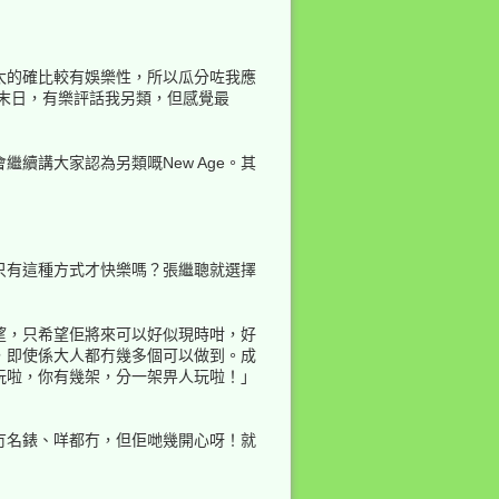
太的確比較有娛樂性，所以瓜分咗我應
界末日，有樂評話我另類，但感覺最
續講大家認為另類嘅New Age。其
只有這種方式才快樂嗎？張繼聰就選擇
望，只希望佢將來可以好似現時咁，好
，即使係大人都冇幾多個可以做到。成
玩啦，你有幾架，分一架畀人玩啦！」
冇名錶、咩都冇，但佢哋幾開心呀！就