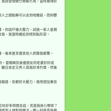
，我就發現做乜嘢都冇用，當時覺得好
同人之間點解可以去到咁醜惡，而抑鬱
樣，你諗吓幾大壓力，試過一家人星期
住我，我當時尷尬到唔知點形容。
聲，後來甚至連其他人把聲我都驚。
到。當晚睇到身邊朋友同老婆好好成
！聽日肯定又畀人寫我好渣冇獎，然後
面報道，佢都好大壓力，我唔想加重佢
花咗好多時間去諗，究竟我係乜嘢呢？
變唔到人哋對我睇法，嗰一刻我真係徹