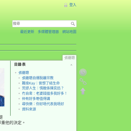
登入
最近更新
多媒體管理器
網站地圖
張繼聰
目錄表
張繼聰
張繼聰自爆脫離宗教
難捨Kay：曾想了結生命
荒謬人生：情敵係陳奕迅？
冇自卑：老婆錢搵多我好多！
仲有好多嘢值得講
尋快樂：你好唔代表我唔好
資料來源
是
尊重他的決定。