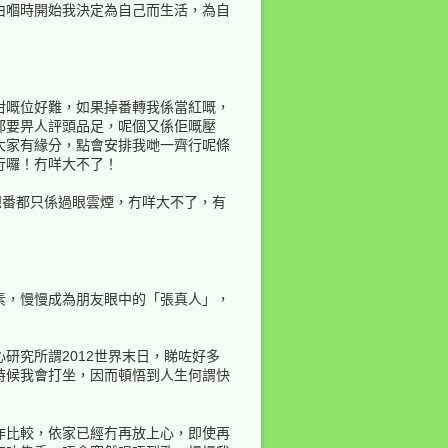
由嗰時開始我決定為自己而生活，為自
咁嘅位好難，如果掉番轉我係當紅嘅，
都要畀人評頭品足，呢個又係佢嘅壓
大家有緣分，點會安排我哋一齊行呢條
行囉！冇咩大不了！
想番都只係過眼雲煙，冇咩大不了，有
素，慢慢成為朋友眼中的「張真人」，
研究所謂2012世界末日，睇咗好多
時候我會打坐，因而頓悟到人生何謂快
作比較，依家已經冇再放上心，即使再