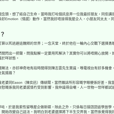
念頭，想了結自己生命，當時我打咗個訊息畀一位我最好朋友，同佢講我走咗
好Emotion（情感）動作，當然我好唔捨得我屋企人，小朋友同太太，
？
打算以死逃避這醜陋的世界；一念天堂，終於他在一輪內心交戰下選擇勇
然間閃出一把聲，問我點解一定要用死解決？其實你可以將唔開心放開，
屬於咩狀態。
嘅睇法，亦好神奇地有段時間得到陳志雲先生賞識，喺電視台有好多機會
吐氣揚眉？
老婆同Eason（陳奕迅）傳緋聞，當然雜誌所形容嘅字眼梗係好差，我
安慰嘅係我同老婆感情冇受到影響，我仲識得自嘲，人一世物一世咩都試
停咗，於是我索性留喺屋企做新碟，除此之外，只係每日接囝囝返學放學，
，開始改變自己諗法。我明白到老婆選擇將下半生交畀我，當然係覺得我