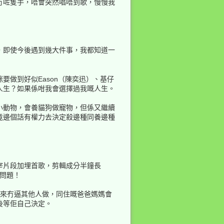
冇咗隻手，唔會突然唱唔到歌，慢慢我
，即使今後遇到幾大件事，我都知道一
做到好似Eason（陳奕迅）、基仔
人生？如果係咁我會選擇過我嘅人生。
小動物，會養貓狗做寵物，但係又繼續
竟邊個話有權力去決定殺邊種同養邊種
宰片段加埋首歌，剪輯成分半鐘長
個問題！
從來冇逼其他人做，同住嘅爸爸媽媽會
後等佢自己決定。