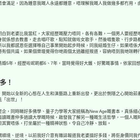
唔會滿足，因為鍾意我嘅人永遠都鍾意，唔理解我嘅人我做幾多都冇用，
明白到老婆比我當紅，大家經歷嘅壓力唔同，各有各難，一個男人要經歷
身就係想去教書，走去唱吓歌，點知就做咗女歌手，然後唱隻歌、行步路
所以我都感恩佢選擇喺自己事業開始起步時候，同我結婚生仔，如果唔係
時有個共識，如果個樂壇覺得你哋兩個太過離經叛道，容納唔到我哋咪轉
結婚5年，經歷咗呢啲都6、7年，當時覺得好大鑊、好驚嘅事情，依家回
多！
，開始以全新的心態在人生和演藝路上重新出發，更出於惻隱之心開始茹
能「出世」！
企，同時睇好多佛學、量子力學等大家統稱為New Age嘅書本，真係細心
面讀嘅書仲多過讀大學嘅時候，啟發我了解另一種嘅生活哲學，一個人嘅
但其實唔係，打坐屬於一種精神狀態，令自己冷靜、放鬆。
謂順境、逆境，以前我好介意有雜誌報道我老婆搵好多錢，將佢身價同我