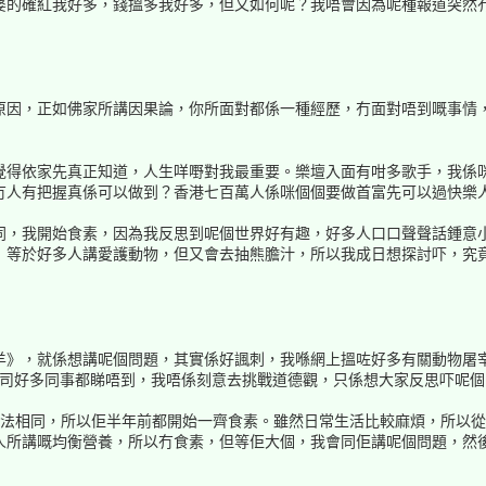
婆的確紅我好多，錢搵多我好多，但又如何呢？我唔會因為呢種報道突然
原因，正如佛家所講因果論，你所面對都係一種經歷，冇面對唔到嘅事情
得依家先真正知道，人生咩嘢對我最重要。樂壇入面有咁多歌手，我係咪要
冇人有把握真係可以做到？香港七百萬人係咪個個要做首富先可以過快樂
同，我開始食素，因為我反思到呢個世界好有趣，好多人口口聲聲話鍾意
！等於好多人講愛護動物，但又會去抽熊膽汁，所以我成日想探討吓，究
羊》，就係想講呢個問題，其實係好諷刺，我喺網上搵咗好多有關動物屠
咗，公司好多同事都睇唔到，我唔係刻意去挑戰道德觀，只係想大家反思吓呢
睇法相同，所以佢半年前都開始一齊食素。雖然日常生活比較麻煩，所以
人所講嘅均衡營養，所以冇食素，但等佢大個，我會同佢講呢個問題，然