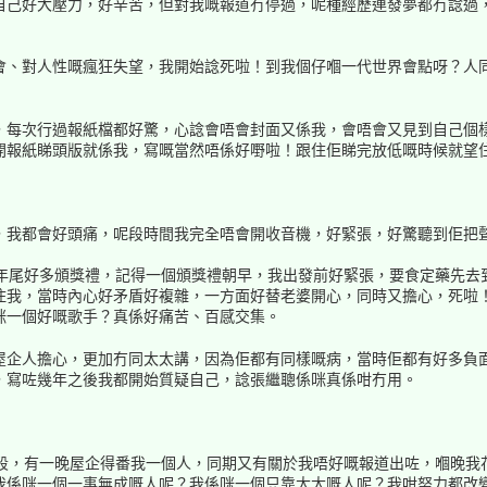
自己好大壓力，好辛苦，但對我嘅報道冇停過，呢種經歷連發夢都冇諗過
會、對人性嘅瘋狂失望，我開始諗死啦！到我個仔嗰一代世界會點呀？人
，每次行過報紙檔都好驚，心諗會唔會封面又係我，會唔會又見到自己個
開報紙睇頭版就係我，寫嘅當然唔係好嘢啦！跟住佢睇完放低嘅時候就望
，我都會好頭痛，呢段時間我完全唔會開收音機，好緊張，好驚聽到佢把
係年尾好多頒獎禮，記得一個頒獎禮朝早，我出發前好緊張，要食定藥先去
住我，當時內心好矛盾好複雜，一方面好替老婆開心，同時又擔心，死啦
咪一個好嘅歌手？真係好痛苦、百感交集。
屋企人擔心，更加冇同太太講，因為佢都有同樣嘅病，當時佢都有好多負
，寫咗幾年之後我都開始質疑自己，諗張繼聰係咪真係咁冇用。
階段，有一晚屋企得番我一個人，同期又有關於我唔好嘅報道出咗，嗰晚我
我係咪一個一事無成嘅人呢？我係咪一個只靠太太嘅人呢？我咁努力都改