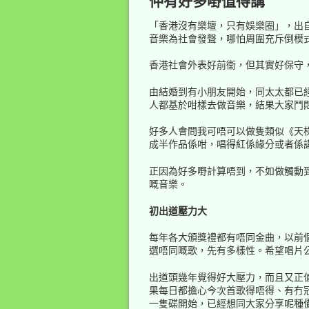
仲有好多嘢值得講
「香港沒有樂壇，只有娛樂圈」，出
音樂為社會發聲，哪怕周圍充斥倒模
香港社會外表好前衞，但其實好保守
由結婚到有小朋友開始，同太太都已
人都基於咁樣去做音樂，結果大家鬥
好多人會問我可唔可以做隻類似《天
成半作品係咁，唱得紅係緣分或者係
正因為好多嘢計算唔到，不如做觸動
嘅音樂。
初出道壓力大
每年各大頒獎禮都有唔同金曲，以前個
選唔同嘅歌，先有多樣性。希望唱片
出道頭幾年覺得好大壓力，而且又正
果每日都擔心今次首歌得唔得、有冇
一隻碟開始，已經想同大家分享呢種