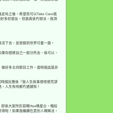
之後，希望佢可以Take Care我
同好多好朋友，但我真係冇辦法，我頂
敢活下去，並發掘到世界可愛一面。
如果你想將自己一部分死去，係可以，
，做好多主持節目工作，當時我諗莫非
當時個反應係「我人生故事使唔使荒謬
過，人生有咁都冇遺憾啦！
即係大家所形容嘅Hea喺屋企，嗰段
好得啦！如果我繼續在意別人嘅睇法，