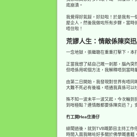
底崩潰。
我覺得好氣餒，好攰啦！於是我有一個
屋企人，然後我做咗所有步驟，當時係
唔住啦！
荒謬人生：情敵係陳奕迅
一念地獄，張繼聰在重重打擊下，本
正當我想了結自己嘅一剎那，腦內突
但唔係用呢個方法，我解釋唔到當時
由第二日開始，我發現對世界有唔同
大難不死必有後福，唔通我真係可以
殊不知一波未平一波又起，今次輪到我
到咁極點？連情敵都要係陳奕迅？」
冇工開Hea住湊仔
緋聞過後，就到TVB嘅節目主持工作
時間入面我睇咗好多關於佛學嘅書籍