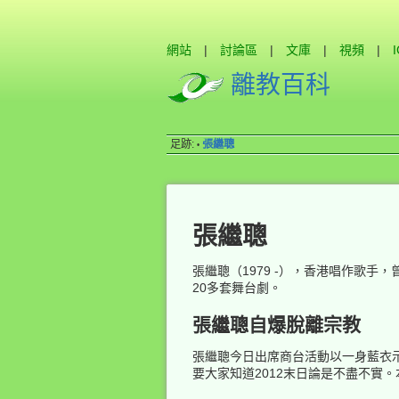
網站
|
討論區
|
文庫
|
視頻
|
離教百科
足跡:
張繼聰
•
張繼聰
張繼聰（1979 -），香港唱作歌
20多套舞台劇。
張繼聰自爆脫離宗教
張繼聰今日出席商台活動以一身藍衣示
要大家知道2012末日論是不盡不實