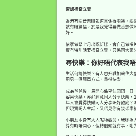
否認標奇立異
香港有關音樂嘅報道真係得啖笑，娛
該有嘅篇幅，於是我覺得要做番想做嘅
好。
依家做緊七月出嘅新碟，會自己做唱片
實冇特別話要標奇立異，只係同大家
尋快樂：你好唔代表我唔
生活何謂快樂？有人想升職加薪住大
用另一個簡單方式，尋得快樂！
成為爸爸後，最開心係望住囝囝一日
容易快樂，亦好鍾意同人分享快樂，
年人會覺得快樂同人分享咪好蝕底？
但現實啲人會話，又唔見你有幾架車
小朋友本身冇大人呢種觀念，我哋為
算有時唔開心，但轉個頭就冇事，咁