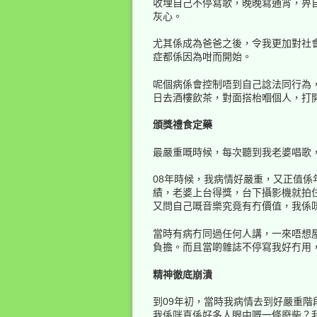
收埋自己不停寫歌，晚晚寫通宵，畀
灰心。
尤其係成為爸爸之後，令我更加對社
症都係因為咁而開始。
呢個病係會控制唔到自己諗法同行為
日去酒樓飲茶，對面搭枱嗰個人，打
頒獎禮食定藥
最嚴重嘅時候，每次聽到我老婆唱歌
08年時候，我病情好嚴重，又正值
績，老婆上台得獎，台下攝影機就拍
又問自己嘅音樂究竟有冇價值，我係
當時有病冇同過任何人講，一來唔想
負擔。而且當啲雜誌不停寫我好冇用
精神徹底崩潰
到09年初，當時我病情去到好嚴重
我係咪真係好多人眼中嘅一條廢柴？