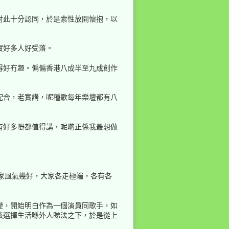
對此十分認同，於是索性放開懷抱，以
實好多人好受落。
得好冇趣。偏偏香港八成半至九成創作
配合，老實講，呢種歌每年樂壇都有八
有好多嘢都值得講，呢啲正係我最想做
依家風氣幾好，大家各走極端，各有各
變，開始明白作為一個演員同歌手，如
該選擇生活喺外人睇法之下，於是從上