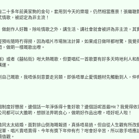
自二十多年前黃家駒的金句，套用到今天的樂壇，仍然相當應景！張繼聰
式情歌，被認定為非主流！
，做創作人好難，除咗情歌之外，講生活、講社會就會被評為非主流，其
經預咗隨時冇得撈，因為唱片市場無法計算，如果成日做咩都咁驚，我覺
悶，做啲一樣嘅歌出嚟。
梯》或者《囍帖街》咁大熱嘅歌，但要唱紅一首歌要有好多天時地利人和
講運。
到自己嘅歌，我唔係刻意要走另類，即係唔單止愛情題材先觸動到人，仲
制度好戇居，邊個話一年淨係得十隻好歌？邊個話呢首最Hit？我覺得
公司都可以大膽啲，想辦法畀啲良心，做啲好作品出嚟，唔好呃人啦！
值同太太結婚，面對排山倒海嘅報道，真係唔易過。但自從人生觀有所改
冠軍、唱片賣唔賣得、今年有獎下年仲有冇？咁會好辛苦，所以歌手唔應
價值觀。