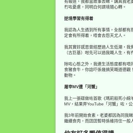
有報道，我都當故事去睇。講真我老
冇咗憂慮，同明白何謂境隨心轉。
逆境學習有得着
我認為人生遇到所有事情，全部都有
定會有所得着，唔會去怨天尤人。
我其實好感恩曾經歷過人生低潮，我覺
（古巨基）咁先可以過我嘅人生，有
除咗心態之外，我連生活態度都有唔
食豬食牛，你諗吓係幾搞笑嘅道德觀
動物。
屠宰MV遭「河蟹」
我上一張碟做咗首歌《瑪莉殺死小綿
MV，結果畀YouTube「河蟹」
我3年前開始食素，老婆都因為同我
繼續食肉，而囝囝暫時係維持住一般