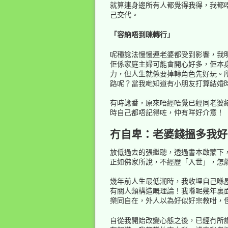
就算連身邊所有人都覺得我得，我都
己交代。
「容納唔到咪轉行」
呢種諗法慢慢連老婆都受到影響，我
佢係家庭主婦可能會開心好多，佢本
力，但人生就係要掉轉角色先好玩。
路呢？當我哋知道有小朋友打算結婚
有時諗番，原來唔經唔覺已經同老婆
時自己都唔記得咗，仲有咩好介意！
冇自卑：老婆錢搵多我好
放低過去的張繼聰，透過書本啟蒙下
正如佛家所說，不經歷「入世」，怎
幾年前人生最低潮時，我收埋自己喺屋
有關人類構造嘅理論！我喺呢幾年裏
樂同自在，外人以為好似好宗教咁，
自從我開始改變心態之後，已經冇所