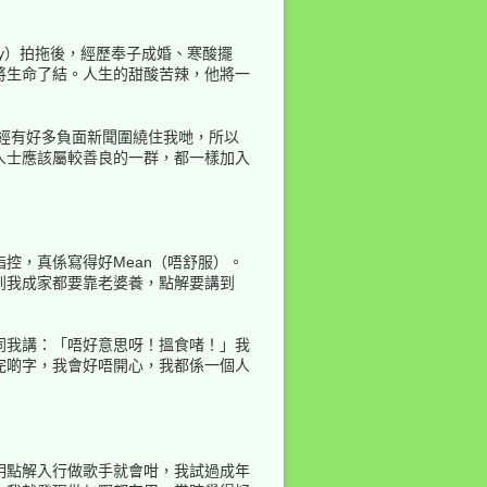
y）拍拖後，經歷奉子成婚、寒酸擺
將生命了結。人生的甜酸苦辣，他將一
回到頁頂
已經有好多負面新聞圍繞住我哋，所以
人士應該屬較善良的一群，都一樣加入
控，真係寫得好Mean（唔舒服）。
到我成家都要靠老婆養，點解要講到
反向連結
同我講：「唔好意思呀！搵食啫！」我
舊版
完啲字，我會好唔開心，我都係一個人
明點解入行做歌手就會咁，我試過成年