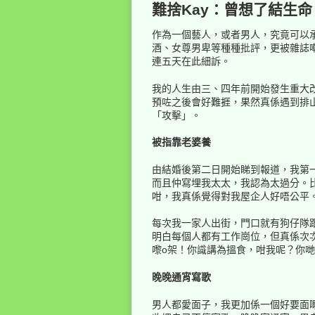
難捨Kay：曾想了結生命
作為一個藝人，或者男人，究竟可以承
酒、女尊男卑等種種批評，更被雜誌
連五天在此細訴。
我的人生由三、四年前開始發生重大改
預咗之後會好難捱，果然真係遇到排
「攻擊」。
被指靠老婆養
由結婚後第二日開始睇到報道，我第
而且仲寫埋我太太，我認為太過分。
咁，我真係覺得對我屋企人好唔公平
每次我一家人出街，門口就有狗仔隊
明白每個人都有工作崗位，但真係次
嚟o架！你識講為搵食，咁我呢？你
晚晚通宵寫歌
男人都愛面子，我更加係一個好要面