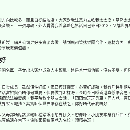
樂方向比較多，而且自從結咗婚，大家對我注意力去咗我太太度，當然太
音樂。上一張專輯，外人覺得我着套藍色衫話自己來自2013，又講世
監製，唱片公司畀好多資源去做，請到廣州管弦樂團合作，題材方面，會繼
分享我嘅價值觀。
好
屋開名車，子女出人頭地成為人中龍鳳，這是普世價值觀，沒有不妥。但
一日咁成長，雖然佢仲好細，但已經好懂事，心智好成熟。我冇咩特別期
生活富裕與否唔係最重要，但要做到呢樣嘢，今時今日喺香港真係唔容易
呢個諗法幾變態，我平時教小朋友會話：「囝囝你玩玩具車，同人哋一齊
就畀架人哋揸？其實呢個世界唔存在缺乏，你好唔代表我唔好。
人父母都唔應該灌輸呢種錯誤思想畀仔女。想像吓，小朋友本身冇戶口、
先真係活在當下。係啲家長逼佢哋入名校，讀精英班！