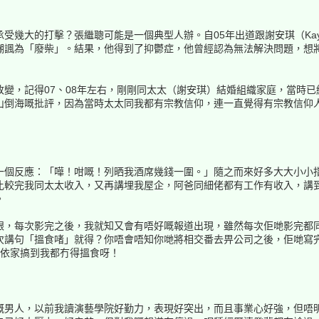
受幾大的打擊？張繼聰可能是一個典型人辦。自05年出道跟謝安琪（Ka
嘲諷為「廢柴」。結果，他得到了抑鬱症，他曾經認為無法解決問題，想
變，記得07、08年左右，剛剛同太太（謝安琪）結婚組織家庭，當時
山倒海嘅批評，因為當時太太同我都有宗教信仰，連一直覺得有宗教信仰
一個反應：「嘩！咁嘅！列晒我酒席幾錢一圍。」隨之而來好多大大小小指
比較完我同太太收入，又再講埋我屋企，阿爸同細佬都有工作有收入，講
。
跟，每次影完之後，我就知又會有唔好嘅報道出現，雖然每次佢哋影完都
次講句「搵食啫」就得？你唔會唔知你哋將相交番去畀公司之後，佢哋寫
哋依家搞到我都冇得搵食呀！
嘅男人，以前我讀演藝學院好勤力，表現好突出，而且事業心好強，但唔