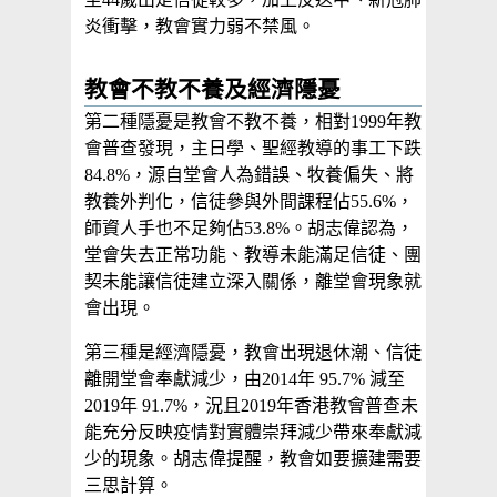
炎衝擊，教會實力弱不禁風。
教會不教不養及經濟隱憂
第二種隱憂是教會不教不養，相對1999年教
會普查發現，主日學、聖經教導的事工下跌
84.8%，源自堂會人為錯誤、牧養偏失、將
教養外判化，信徒參與外間課程佔55.6%，
師資人手也不足夠佔53.8%。胡志偉認為，
堂會失去正常功能、教導未能滿足信徒、團
契未能讓信徒建立深入關係，離堂會現象就
會出現。
第三種是經濟隱憂，教會出現退休潮、信徒
離開堂會奉獻減少，由2014年 95.7% 減至
2019年 91.7%，況且2019年香港教會普查未
能充分反映疫情對實體崇拜減少帶來奉獻減
少的現象。胡志偉提醒，教會如要擴建需要
三思計算。