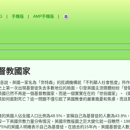
IG
|
手機版
|
AMP手機版
|
督教國家
消息說，英國一家名為「奈特森」的民調機構就「不列顛人社會態度」所
史上第一次出現基督徒失去多數地位的局面，引發英國主流媒體紛紛「發
英國已然不再是一個基督教國家，而是一個實實在在的「世俗國家」。《
該如何面對死亡？這一問題不僅引起了英國教會的嚴重擔憂和焦慮，而且
的英國人佔全國人口比例為48.5%，宣稱自己為基督徒的人數為43.8%
一下英國宗教力量分佈情況，英國宗教版圖之巨大變化就一目瞭然。19
近75%的英國人明確表示自己為基督徒。在過去的15年內，英國基督徒人數