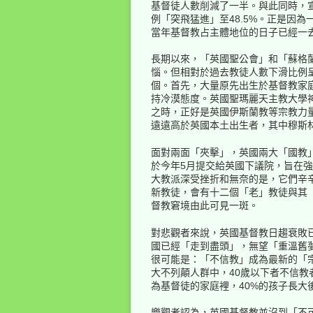
基督徒人數削減了一半。與此同時，
例「突飛猛進」至48.5%。正是因
當年基督教占主體地位的日子已經一
長期以來，「英國聖公會」和「蘇格
惱。但相對於過去教徒人數下滑比例
個。首先，大量原先出生於基督教家
持冷漠態度。英國聖瑪麗天主教大學
之時，正好是英國伊斯蘭教等宗教力
遠遠高於英國本土出生者，其中穆斯
面對兩面「夾擊」，英國兩大「國教
於今年5月提交給英國下議院，旨在
大教派深受挫折和無奈的是，它們辛
新教徒，會有十二個「老」教徒與其
督教窘境由此可見一斑。
對悲觀者來說，英國基督教日趨衰敗已
國已經「走到盡頭」，無望「重溫舊
很可能是：「不信教」成為最新的「
大不列顛人群中，40歲以下者不信教
為基督徒的家庭裡，40%的孩子長
樂觀者認為，英國基督教並沒到「不