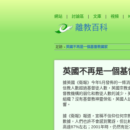
網站
|
討論區
|
文庫
|
視頻
|
離教百科
足跡:
英國不再是一個基督教國家
•
英國不再是一個基
據英國《衛報》今年5月發佈的一條
信教人數超過基督徒人數，英國宗教
督教機構的弱化和教徒人數的減少，
組織？沒有基督教神靈保佑，英國人
響。
據《衛報》報道，宣稱不信仰任何宗教
數據，人們也許不會感到驚訝，但比較
高達87%左右；2001年時，仍然有