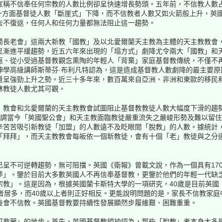
宣稱不信奉任何宗教的人數比例卻呈快速增長勢頭。五年前，不信教人數占
為一方面基督徒人數「斷崖式」下降，而不信教者人數又如火箭般上升，英
去不復返，任何人和任何力量都無法阻止這一趨勢。
蘭長老會」這兩大新教「國教」及以北愛爾蘭天主教為主體的天主教教會
呈漸進平緩趨勢，近五六年來出現的「塌方式」劇降尤令兩大「國教」和
庭、從小受過基督教觀念熏陶的年輕人「背棄」家庭基督教傳統，不僅不
神學高級講師斯蒂芬·布利凡特認為，這是造成基督教人數劇降的最主要原
量呈強勁上升之勢。近三十多年來，數百萬來自亞洲、非洲和東歐的移民
林教徒人數尤其可觀。
」教會和北愛爾蘭的天主教教會試圖阻止基督教教徒人數大幅度下滑的趨
強調當今「英國聖公會」和天主教面臨教徒嚴重流失之嚴峻形勢及難以留
辛苦苦吸引新教徒「加盟」的人數遠不及眨眼間「脫教」的人數。據統計
「拜拜」，而天主教教會每皈依一個新教徒，會有十個「老」教徒與之分
呈不可逆轉趨勢，無可阻擋。英國《衛報》曾載文說，作為一個具有17
夢」。鑒於目前大多數英國人不再信奉基督教，更鑒於他們的年輕一代缺
宗教」。這是因為，根據英國蘭卡斯特大學的一項研究，40歲是目前英國
者居多，而40歲以上者則正好相反。更能說明問題的是，家長不信教家庭
大後會不信教。英國基督教要持續性發展顯然步履維艱、困難重重。
可救藥」的地步。首先，英國基督教領袖認為，那些「脫教」者本身大多