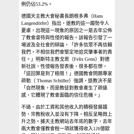
例仍佔53.2%。
德國天主教大會秘書長朗根多弗（Hans
Langendörfer）指出，退教的這一趨勢令人
憂慮，出現這一現象的原因之一是去年公佈
了教會虐待與性侵的報告。該報告引發了一
場波及全社會的辯論，「許多信眾不再信賴
我們，不相信我們會堅定地追究肇事者的責
任。」明斯特主教戈恩（Felix Genn）對德
新社說，性侵報告發表後，很多都在想，
「這回算是到了極限！」德國教會問題專家
疏勒（ Thomas Schüller）強調，退教決不是
「自然現象，而是教徒對教會產生了疏遠
感，它體現了教會面臨的信任危機。」
不過，由於工資和其他收入的積極發展趨
勢，宗教稅收入並沒有下降，相反呈略微上
升之勢。據天主教網站去年底的數字，去年
兩大教會僅教會稅一項就獲得收入126億歐