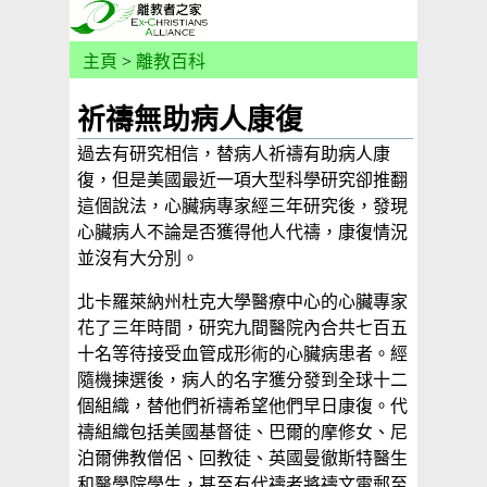
主頁
>
離教百科
祈禱無助病人康復
過去有研究相信，替病人祈禱有助病人康
復，但是美國最近一項大型科學研究卻推翻
這個說法，心臟病專家經三年研究後，發現
心臟病人不論是否獲得他人代禱，康復情況
並沒有大分別。
北卡羅萊納州杜克大學醫療中心的心臟專家
花了三年時間，研究九間醫院內合共七百五
十名等待接受血管成形術的心臟病患者。經
隨機揀選後，病人的名字獲分發到全球十二
個組織，替他們祈禱希望他們早日康復。代
禱組織包括美國基督徒、巴爾的摩修女、尼
泊爾佛教僧侶、回教徒、英國曼徹斯特醫生
和醫學院學生，甚至有代禱者將禱文電郵至