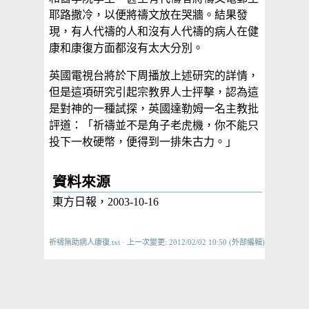
耶路撒冷，以便將禱文放在哭牆。結果發
現，有人代禱的人和沒有人代禱的病人在健
康和康復方面都沒有太大分別。
英國電視台將於下周播放上述研究的詳情，
但是這項研究引起宗教界人士抨擊，認為這
是對神的一種試探，英國達勒姆一名主教批
評道：「祈禱並不是角子老虎機，你不能只
投下一枚硬幣，便得到一排朱古力。」
資料來源
東方日報，2003-10-16
祈禱無助病人康復.txt
· 上一次變更: 2012/02/02 10:50 (外部編輯)