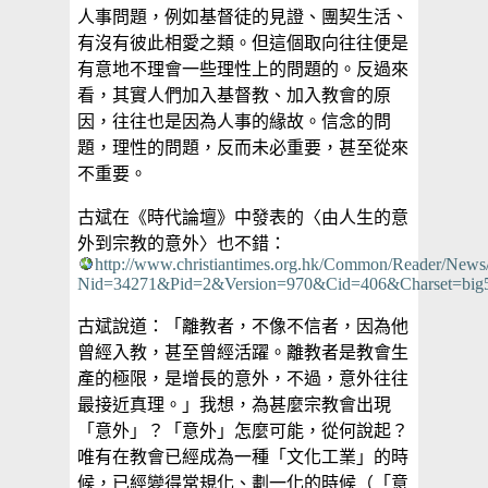
人事問題，例如基督徒的見證、團契生活、
有沒有彼此相愛之類。但這個取向往往便是
有意地不理會一些理性上的問題的。反過來
看，其實人們加入基督教、加入教會的原
因，往往也是因為人事的緣故。信念的問
題，理性的問題，反而未必重要，甚至從來
不重要。
古斌在《時代論壇》中發表的〈由人生的意
外到宗教的意外〉也不錯：
http://www.christiantimes.org.hk/Common/Reader/New
Nid=34271&Pid=2&Version=970&Cid=406&Charset=big5
古斌說道：「離教者，不像不信者，因為他
曾經入教，甚至曾經活躍。離教者是教會生
產的極限，是增長的意外，不過，意外往往
最接近真理。」我想，為甚麼宗教會出現
「意外」？「意外」怎麼可能，從何說起？
唯有在教會已經成為一種「文化工業」的時
候，已經變得常規化、劃一化的時候（「意