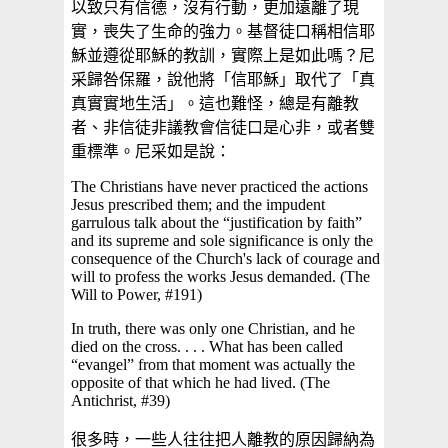
以致只有信德，沒有行動，更加遠離了現
實，喪失了生命的強力。基督徒口稱相信耶
穌並遵從耶穌的教訓，實際上是如此嗎？尼
采歸咎保羅，說他將「信耶穌」取代了「真
真實實地生活」。這也難怪，總是有離教
者、非信徒非議教會信徒口是心非，或者雙
重標準。尼采如是說：
The Christians have never practiced the actions
Jesus prescribed them; and the impudent
garrulous talk about the “justification by faith”
and its supreme and sole significance is only the
consequence of the Church's lack of courage and
will to profess the works Jesus demanded. (The
Will to Power, #191)
In truth, there was only one Christian, and he
died on the cross. . . . What has been called
“evangel” from that moment was actually the
opposite of that which he had lived. (The
Antichrist, #39)
很多時，一些人往往把人離教的原因歸納為