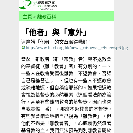
主頁
>
離教百科
「他者」與「意外」
這篇講「他者」的文章寫得幾好：
http://www.hkci.org.hk/news_c/6news_c/6newsp6.jpg
當然，離教者（離「宗教」者）與不返教會
的基督徒（離「教會」者）有分別的。一、
一些人在教會受傷後離教，不返教會，否認
自己是基督徒；二、但也有一些人不返教會
或疏離地返，但自稱信耶穌的。如果把返教
會視為基督徒的必然要素（這個看法頗為流
行，甚至有些離開教會的基督徒，因而也會
自我責備一番） ，那麼不返教會的基督徒，
有些就會錯誤地把自己視為「離教者」，但
他們不過是「離教會者」，心底裏仍然流著
基督教的血。我們無法預先判別離教者屬於