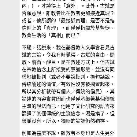
內」），才談得上「意外」。此外，古斌是
否願意說，離教者比在教者更加接近真理？
或者，他所謂的「最接近真理」是否不是指
信仰上的「真理」，而僅僅指關於基督徒、
教會生活的「真相」而已？
不過，話說來，我在基督教人文學會看見古
斌的言論，令我有時覺得，古斌的自由、開
放、前衛、醒目，是在敘述方式上，但古斌
在宗教信念上所接受的意識形態，並沒有同
樣地被批判（或者不要說批判，換句話說，
傳統論述的價值／有效性沒有被擱置起來，
所以其分析就帶有個人／傳統的偏見），其
論述的內容實質因而也僅僅承繼著某個傳統
主流的說法而已。他用了文化研究的語言來
翻譯了某個傳統的主流信念。湯是換了，但
藥並沒有。所以，獨斷的論調仍然猶存。
例如為甚麼不說，離教者本身也是人生另外