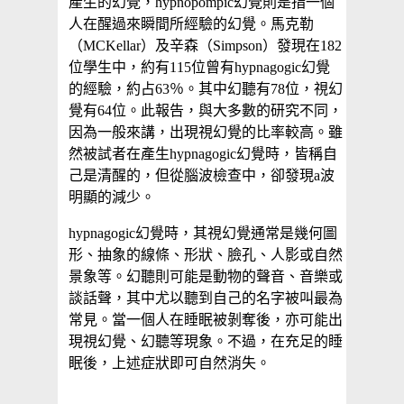
產生的幻覺，hypnopompic幻覺則是指一個
人在醒過來瞬間所經驗的幻覺。馬克勒
（MCKellar）及辛森（Simpson）發現在182
位學生中，約有115位曾有hypnagogic幻覺
的經驗，約占63％。其中幻聽有78位，視幻
覺有64位。此報告，與大多數的研究不同，
因為一般來講，出現視幻覺的比率較高。雖
然被試者在產生hypnagogic幻覺時，皆稱自
己是清醒的，但從腦波檢查中，卻發現a波
明顯的減少。
hypnagogic幻覺時，其視幻覺通常是幾何圖
形、抽象的線條、形狀、臉孔、人影或自然
景象等。幻聽則可能是動物的聲音、音樂或
談話聲，其中尤以聽到自己的名字被叫最為
常見。當一個人在睡眠被剝奪後，亦可能出
現視幻覺、幻聽等現象。不過，在充足的睡
眠後，上述症狀即可自然消失。