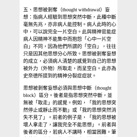
五、思想被剝奪（thought withdrawal）妄
想：指病人經驗到思想突然中斷，此種中斷
毫無先兆，亦非病人能控制。病人此時的心
中，可以說完全一片空白。此與精神官能症
病人因精神不能集中而抱怨「心中一片空
白」不同，因為他們所謂的「空白」，往往
只是因其他思想分心所致。思想被剝奪妄想
的成立，必須病人清楚的感覺到自己的思想
被外力（外物）所取走，而呈空白。此亦為
史奈德所提到的精神分裂症症狀。
思想被剝奪妄想必須與思想中斷（thought
block）區分。後者是指思想突然中斷，並
無被「取走」的感覺。例如，「我的思想突
然停止或靜止而不動」或「我的思想突然消
失不見了」。前者的例子是，「我的思想被
壞人拿走了，讓我完全不能思想」。前者與
後者的區分，若病人不講時，相當困難。筆