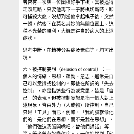
者曾有一次與一位圍棋好手下棋，當被逼得
走頭無路，只要他再下一子將棋切斷時，即
可捕殺大龍，沒想到當他拿起棋子後，突然
一頓，然後下在莫名其妙的無關位置上。這
種不光榮的勝利，大概是得自於病人的上述
症狀。
思考中斷，在精神分裂症及鬱病等，均可出
現。
六、被控制妄想（delusion of control）：一
個人的情緒、思想、運動、意志，通常是自
己可以意識或控制的。即使在所謂的「失去
控制」，亦是指這些行為或意思，皆是「自
己」的表現。但被控制妄想是指一個人對上
述現象，皆由外力（人或物）所控制，自己
只是「工具」而已。例如，「我的腦就像他
們的，是他們在思想，而不是我在思想」，
「他們強迫我張開嘴吧，替他們講話」等
等。筆者曾有好幾位病人，一位抱怨到「他