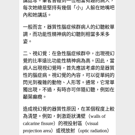
講話等。筆者曾碰到一位相當有趣的病人，
每次她總是堅持有幾個「小」人躲在她嘴吧
內和她講話。
一般而言，器質性腦症候群病人的幻聽較單
調，而功能性精神病的幻聽則相當多釆多
姿。
二、視幻覺：在急性腦症候群中，出現視幻
覺的比率遠比功能性精神病為高。因此，當
病人出現視幻覺時，首先應該考慮的是器質
性的腦症病。視幻覺的內容，可以從單純的
閃光到複雜的動物、人形等。通常，它常單
獨出現，不過，有時亦可伴隨幻聽，例如在
顳葉癲癇。
造成視幻覺的器質性原因，在某個程度上較
為清楚。例如，刺激距狀溝壁（walls of
calcarine fissure）的視投射區（visual
projection area）或視放射（optic radiation）