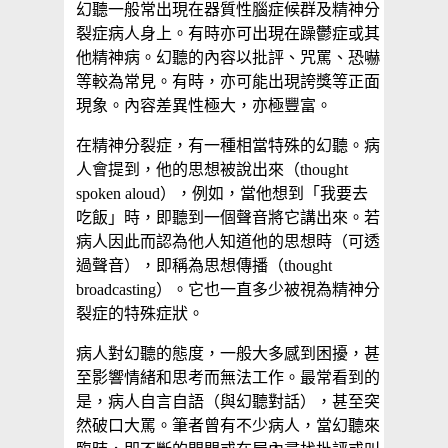
幻聽一般常出現在器質性腦症候群及精神分
裂症病人身上。有時亦可出現在躁鬱症或其
他精神病。幻聽的內容以批評、咒罵、恐嚇
等較為常見。有時，亦可能出現誇獎等正面
現象。內容差異性極大，亦極豐富。
在精神分裂症，有一種相當特殊的幻聽。病
人會提到，他的思想被說出來（thought
spoken aloud），例如，當他想到「我要去
吃飯」時，即聽到一個聲音將它講出來。若
病人因此而認為他人知道他的思想時（可透
過聲音），即稱為思想傳播（thought
broadcasting）。它也一直多少被視為精神分
裂症的特殊症狀。
病人對幻聽的態度，一般大多感到困擾，甚
至影響情緒和思考而無法工作。最常看到的
是，病人自言自語（與幻聽對話），甚至突
然破口大罵。筆者曾有不少病人，當幻聽來