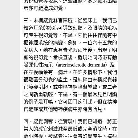
的視幻覺等現象。這些證據，多少顯示出暗
示亦可能造成幻覺。
三、末梢感覺器官障礙：從臨床上，我們已
知道耳朵的疾病可導致幻聽，及眼睛的毛病
可產生視幻覺等。不過，它們往往伴隨有中
樞神經系統的病變。例如，一位六十五歲的
女病人，她在患有青光眼兩年後，出現了明
顯的視幻覺。當檢查後，發現她同時患有動
脈硬化性痴呆（arteriosclerotic dementia）及
在左後顳葉有一病灶。在許多情形下，我們
很難區分幻覺的產生，是純粹由末梢感覺器
官障礙引起，或中樞神經障礙導致，或二者
之間孰重孰輕。不過，有一個最常見且明顯
的例子是耳鳴，它可因耳疾引起，但在精神
官能症或其他精神疾病中亦時有所見。
四、感覺剝奪：從實驗中我們已知道，將正
常人的感官刺激減至最低或完全消除時，在
數小時後，被試者往往會有幻覺產生。這些