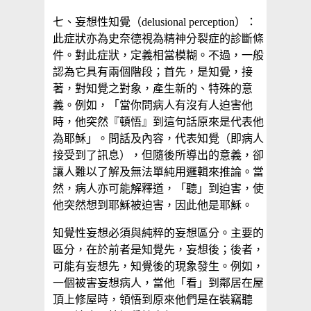
七、妄想性知覺（delusional perception）：
此症狀亦為史奈德視為精神分裂症的診斷條
件。對此症狀，定義相當模糊。不過，一般
認為它具有兩個階段；首先，是知覺，接
著，對知覺之對象，產生新的、特殊的意
義。例如，「當你問病人有沒有人迫害他
時，他突然『頓悟』到這句話原來是代表他
為耶穌」。問話及內容，代表知覺（即病人
接受到了訊息），但隨後所導出的意義，卻
讓人難以了解及無法單純用邏輯來推論。當
然，病人亦可能解釋道，「聽」到迫害，使
他突然想到耶穌被迫害，因此他是耶穌。
知覺性妄想必須與純粹的妄想區分。主要的
區分，在於前者是知覺先，妄想後；後者，
可能有妄想先，知覺後的現象發生。例如，
一個被害妄想病人，當他「看」到鄰居在屋
頂上修屋時，領悟到原來他們是在裝竊聽