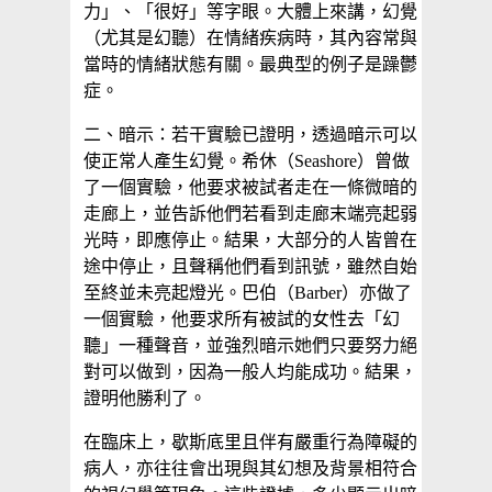
力」、「很好」等字眼。大體上來講，幻覺
（尤其是幻聽）在情緒疾病時，其內容常與
當時的情緒狀態有關。最典型的例子是躁鬱
症。
二、暗示：若干實驗已證明，透過暗示可以
使正常人產生幻覺。希休（Seashore）曾做
了一個實驗，他要求被試者走在一條微暗的
走廊上，並告訴他們若看到走廊末端亮起弱
光時，即應停止。結果，大部分的人皆曾在
途中停止，且聲稱他們看到訊號，雖然自始
至終並未亮起燈光。巴伯（Barber）亦做了
一個實驗，他要求所有被試的女性去「幻
聽」一種聲音，並強烈暗示她們只要努力絕
對可以做到，因為一般人均能成功。結果，
證明他勝利了。
在臨床上，歇斯底里且伴有嚴重行為障礙的
病人，亦往往會出現與其幻想及背景相符合