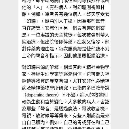
臨時，即不斷的開門或在屋內尋找批評或叫
他的「人」。有些病人，對幻聽則視如甘
飴。例如，筆者曾有幾位病人，整天享受著
「幻聽」，厭惡別人干擾，因為那些聲音一
直在誇獎、安慰他。另一個最有趣的個案
是，一位虔誠的天主教徒，每次被強制帶入
院治療，但出院後即停藥，症狀又復發。他
對停藥的理由是，每次服藥總是使他聽不到
上帝的聲音和指示，因此他屢屢拒絕治療。
對幻聽來源的解釋，相當有趣。精神藥物學
家、神經生理學家等逐漸相信，它可能與神
經傳導物質的異常有關，尤其安非他命精神
病及精神藥物學所研究，已指向多巴胺學說
（dopamine theory）。不過，病人的敘述則
較為生動和富於變化。大多數的病人，皆認
為那些「聲音」是透過魔法、電波收音機、
電視、放射線等等傳來，有些人則認為是來
自自己體內。例如，自己的胃或肝在和自己