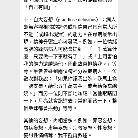
「自己有關」。
十、自大妄想（grandiose delusions）：病人
毫無客觀根據的誇張或相信自己具有常人所
不能（或超出現實）的能力。在躁病最常出
現，精神分裂症亦可發現。例如，一位情緒
高張的躁病病人可能會提到：「一千萬算什
麼，只要做一下事就有了！」或「上司害怕
我的能力遠勝過他，因此故意排擠我。」等
等。筆者曾碰到兩位精神分裂症病人，一位
數次對我說：「如果你讓我出院，我馬上寫
一張支票，給你五千萬美金，或者給你當總
統。」而另一位則不斷地炫耀「當他眼睛閉
一下，月亮就會跑進去；當他腳踏一下，整
個地球都會振動」等等。
其他的妄想，尚相當多。例如，罪惡妄想、
慮病妄想、虛無妄想、宗教妄想、性妄想、
妄想性情緒等。我不擬再敘述。