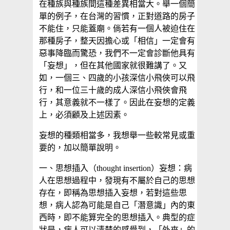
在種族與種族間這種差異相當大。舉一個簡
單的例子，在台灣的習慣，正對道路的房子
不能住，只能蓋廟。倘若有一個人被迫住在
那種房子，整天因擔心或「相信」一定會有
惡事降臨而驚恐，我們不一定會診斷他具有
「妄想」，但在其他國家就很難講了。又
如，一個三、四歲的小孩深信小飛俠可以飛
行，和一位三十歲的成人深信小飛俠會飛
行，其意義就不一樣了。因此在妄想的定義
上，必須顧及上述因素。
妄想的種類相當多，我想舉一些較常見或重
要的，加以簡單說明。
一、思想插入（thought insertion）妄想：病
人在思想過程中，發現有不屬於自己的思想
存在，即稱為思想插入妄想，若對這些思
想，病人認為可能是自己「潛意識」內的東
西時，即不能算完全的思想插入。典型的症
狀是，病人可以清楚的感覺到，「外來」的