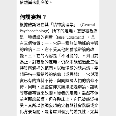
依然尚未能突破。
何謂妄想？
根據雅斯培在其「精神病理學」（General
Psychopathology）所下的定義，妄想被視為
是一種錯誤的判斷（false judgement），具
有三個特質：一、它是一種無法動搖的主觀
的確信。二、它不受其他經驗或辯論的改
變。三、它的內容是「不可能的」。到目前
為止，對妄想的定義，仍然未能超過此三個
特質所涵括的範圍。以較淺顯的話來講，妄
想是指一種錯誤的信仰（或思想），它與現
實已有的資料不符，與同階層人們的信仰不
符，同時，這些信仰又無法透過辯論、證明
等客觀事實來改變。後者的定義，雖然不像
前者那麼嚴謹，但在臨床上，它已被廣泛接
受。其所以強調妄想的定義與社會階層或文
化背景有關，是考慮到個別的差異性，尤其