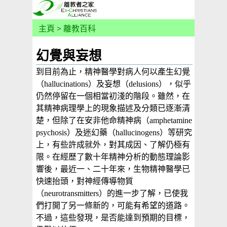
主頁
>
離教百科
幻覺與妄想
到目前為止，精神醫學對病人何以產生幻覺
（hallucinations）及妄想（delusions），似乎
仍然停留在一個相當初淺的階段。雖然，在
其精神病理學上的現象描述及分類已逐漸清
楚，但除了在安非他命精神病（amphetamine
psychosis）及迷幻藥（hallucinogens）等研究
上，有些許成就外，對其成因、了解仍極有
限。在經歷了數十年精神分析的動態理論影
響後，最近一、二十年來，生物精神醫學已
快速抬頭，對神經傳導物質
（neurotransmitters）的進一步了解，已使我
們打開了另一條新的，可能有希望的道路。
不過，這些發現，是否能達到預期的目標，