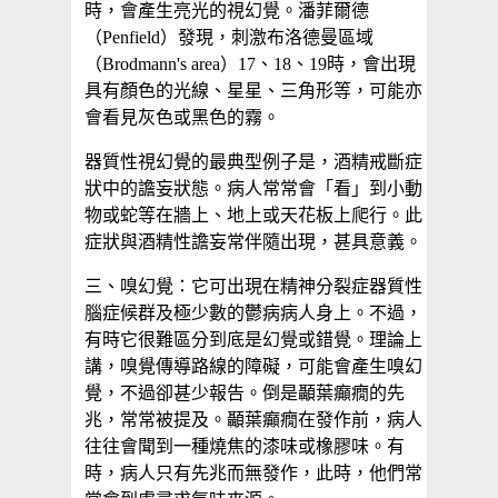
時，會產生亮光的視幻覺。潘菲爾德
（Penfield）發現，刺激布洛德曼區域
（Brodmann's area）17、18、19時，會出現
具有顏色的光線、星星、三角形等，可能亦
會看見灰色或黑色的霧。
器質性視幻覺的最典型例子是，酒精戒斷症
狀中的譫妄狀態。病人常常會「看」到小動
物或蛇等在牆上、地上或天花板上爬行。此
症狀與酒精性譫妄常伴隨出現，甚具意義。
三、嗅幻覺：它可出現在精神分裂症器質性
腦症候群及極少數的鬱病病人身上。不過，
有時它很難區分到底是幻覺或錯覺。理論上
講，嗅覺傳導路線的障礙，可能會產生嗅幻
覺，不過卻甚少報告。倒是顳葉癲癇的先
兆，常常被提及。顳葉癲癇在發作前，病人
往往會聞到一種燒焦的漆味或橡膠味。有
時，病人只有先兆而無發作，此時，他們常