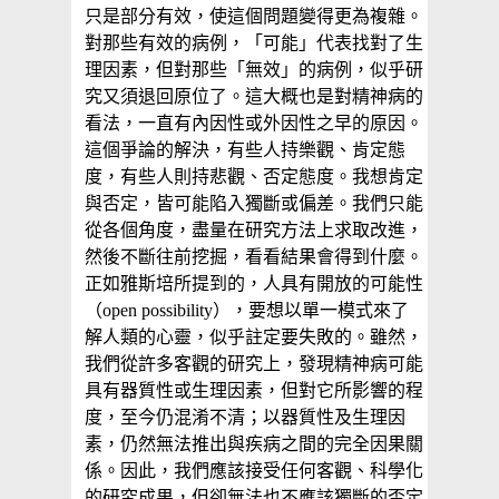
只是部分有效，使這個問題變得更為複雜。
對那些有效的病例，「可能」代表找對了生
理因素，但對那些「無效」的病例，似乎研
究又須退回原位了。這大概也是對精神病的
看法，一直有內因性或外因性之早的原因。
這個爭論的解決，有些人持樂觀、肯定態
度，有些人則持悲觀、否定態度。我想肯定
與否定，皆可能陷入獨斷或偏差。我們只能
從各個角度，盡量在研究方法上求取改進，
然後不斷往前挖掘，看看結果會得到什麼。
正如雅斯培所提到的，人具有開放的可能性
（open possibility），要想以單一模式來了
解人類的心靈，似乎註定要失敗的。雖然，
我們從許多客觀的研究上，發現精神病可能
具有器質性或生理因素，但對它所影響的程
度，至今仍混淆不清；以器質性及生理因
素，仍然無法推出與疾病之間的完全因果關
係。因此，我們應該接受任何客觀、科學化
的研究成果，但卻無法也不應該獨斷的否定