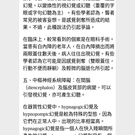
幻覺，以變換性的視幻覺或幻聽（重覆的字
眼或字句幻聽為主）。有些學者認為，聾者
常見的被害妄想，是感覺剝奪所造成的結
果。不過，此種說法仍引起爭論。
在臨床上，較常看到的個案是在眼科手術。
當患有白內障的老年人，在白內障摘出而將
兩眼蓋住數天後，病人往往出現幻覺。有些
學者認為它可能是因感覺剝奪（雙眼蓋住，
行動不便而靜躺）及輕微的腦退化所引起。
五、中樞神經系統障礙：在間腦
（diencephalon）及腦皮質部的病變，可以
引發視幻覺，亦可產生幻聽。
在器質性幻覺中，hypnagogic幻覺及
hypnopompic幻覺是較為特殊的型態，因為
它們在正常人中，出現的比率相當高。
hypnagogic幻覺是指一個人在快入睡瞬間所