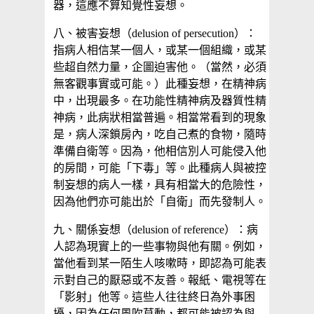
器，這應不算知覺性妄想。
八、被害妄想（delusion of persecution）：
指病人相信某一個人，或某一個組織，或某
些超自然力量，企圖迫害他。（當然，必須
無客觀事實或可能。）此種妄想，在精神病
中，出現最多。在功能性精神病及器質性精
神病，此病狀相當普遍。相當常看到的現象
是，病人深鎖房內，吃自己煮的食物，隨時
準備自衛等。因為，他相信別人可能侵入他
的房間，可能「下毒」等。此種病人與被控
制妄想的病人一樣，具有相當大的危險性，
因為他們亦可能出於「自衛」而先發制人。
九、關係妄想（delusion of reference）：病
人認為現實上的一些事物與他有關。例如，
當他看到某一陌生人咳嗽時，即認為可能表
示對自己的厭惡或不友善。報紙、電視等在
「影射」他等。這些人往往終日為外事困
擾，因為任何風吹草動，都可能被認為與