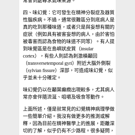
常會到處尋求氣味來源。
四、味幻覺：它可發生在精神分裂症及器質
性腦疾病。不過，通常很難區分到底病人是
真的吃到那種味道，或者只是與妄想有關的
症狀（例如具有被害妄想的病人，由於害怕
被毒害而認為食物的味道不同等）。有人提
到味覺區是在島嶼狀皮質（insular
cortex），有些人則認為刺激橫顳回
（transversetemporal gyri）附近大腦外側裂
（sylvian fissure）深部，可造成味幻覺，似
乎並未十分確定。
味幻覺仍以在顳葉癲癇出現較多，尤其病人
常亦會伴隨流涎、咀嚼及吸食等動作。
上面所述，僅是就常見的幻覺精神病理學做
一些簡單介紹。我沒有做更多的推測或解
釋，因為目前在精神醫學上的進展，距離深
切的了解，似乎仍有不少路程。很多疑問，