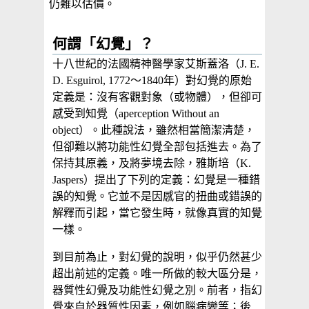
仍難以估價。
何謂「幻覺」？
十八世紀的法國精神醫學家艾斯蓋洛（J. E.
D. Esguirol, 1772～1840年）對幻覺的原始
定義是：沒有客觀對象（或物體），但卻可
感受到知覺（aperception Without an
object）。此種說法，雖然相當簡潔清楚，
但卻難以將功能性幻覺全部包括進去。為了
保持其原義，及將夢境去除，雅斯培（K.
Jaspers）提出了下列的定義：幻覺是一種錯
誤的知覺。它並不是因感官的扭曲或錯誤的
解釋而引起，當它發生時，就像真實的知覺
一樣。
到目前為止，對幻覺的說明，似乎仍然甚少
超出前述的定義。唯一所做的較大區分是，
器質性幻覺及功能性幻覺之別。前者，指幻
覺來自於器質性因素，例如腦病變等；後