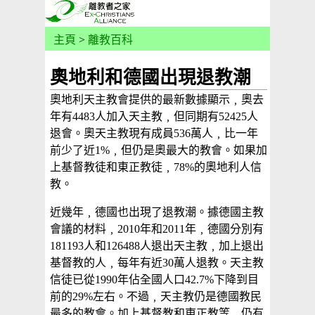
主頁
>
離教百科
奧地利和德國出現退教潮
奧地利天主教會提供的最新數據顯示﹐奧去
年有4483人加入天主教﹐但同期有52425人
退會。奧天主教現有成員536萬人﹐比一年
前少了近1%﹐但仍是奧最大的教會。如果加
上基督教徒和東正教徒﹐78%的奧地利人信
教。
近幾年﹐德國也出現了退教潮。據德國主教
會議的材料﹐2010年和2011年﹐德國分別有
181193人和126488人退出天主教﹐加上退出
基督教的人﹐每年有近30萬人退教。天主教
信徒已從1990年佔全國人口42.7%下降到目
前的29%左右。不過﹐天主教仍是德國教民
最多的教會。加上基督教和東正教等﹐仍有