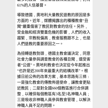
61%的人信基督。
導致德國﹑奧地利大量教民退教的原因是多
方面的。近年﹐媒體揭露出的種種教會“丑
聞”嚴重傷害了教民對教會的信任。另外﹐
受金融和經濟雙重危機的影響﹐人們的收入
趨緊﹐宗教稅偏高﹐教會服務跟不上﹐也是
人們退教的重要原因之一。
為扭轉退教勢頭﹐德國主教會議決定﹐同意
社會力量參與調查教會的各種丑聞﹐還受害
者“公道”。奧地利教會也決定從今年起推出
“也許是近200年來最重大的結構改革”。根
據日前公佈的改革方案﹐基本思路有三條﹕
一是強化教會的傳教佈道使命﹐讓教會更貼
近教民﹔二是對全國660個教區進行合併調
整﹐以確保每個教區有3名至5名神職人員﹔
三是吸收非神職人員參與教會管理﹐以解決
神職人員不足的問題。