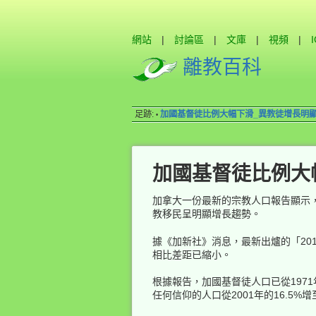
網站
|
討論區
|
文庫
|
視頻
|
離教百科
足跡:
加國基督徒比例大幅下滑_異教徒增長明
•
加國基督徒比例大
加拿大一份最新的宗教人口報告顯示，加
教移民呈明顯增長趨勢。
據《加新社》消息，最新出爐的「20
相比差距已縮小。
根據報告，加國基督徒人口已從1971年
任何信仰的人口從2001年的16.5%增