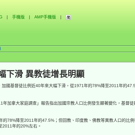
IG
|
手機版
|
AMP手機版
|
顯
幅下滑 異教徒增長明顯
國基督徒比例近40年來大幅下滑，從1971年的78%降至2011年的47
11年加拿大家庭調查」報告指出加國宗教人口比例發生顯著變化，基督
的78%降至2011年的47.5%；但回教、印度教、佛教等異教人口的比例從
至2011年的20%左右。