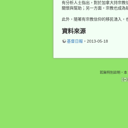
有分析人士指出，對於加拿大持宗教
關懷與幫助；另一方面，宗教也成為
此外，隨著有宗教信仰的移民湧入，
資料來源
基督日報
，2013-05-18
若無特別註明，本 