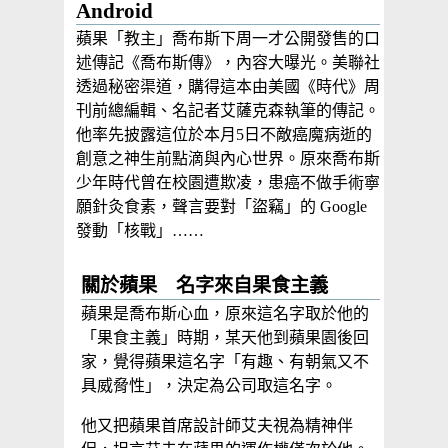
Android
蘋果「教主」喬布斯下周一才公開發售的口
述傳記《喬布斯傳》，內容大曝光。美聯社
透過秘密渠道，購得這本由美國《時代》周
刊前總編輯、名記者艾薩克森執筆的傳記。
他率先披露這位於本月5日不敵癌魔病逝的
創意之神生前點滴與內心世界。原來喬布斯
少年時代曾在校園遭欺凌，患癌不做手術寧
願針灸食素，聲言要對「盜竊」的 Google
發動「核戰」……
關於蘋果 名字來自果食主義
蘋果是喬布斯心血，原來這名字取於他的
「果食主義」時期，某天他到蘋果園後回
家，覺得蘋果這名字「有趣、有朝氣又不
具威脅性」，決定為公司取這名字。
他又把蘋果首席設計師艾夫視為精神伴