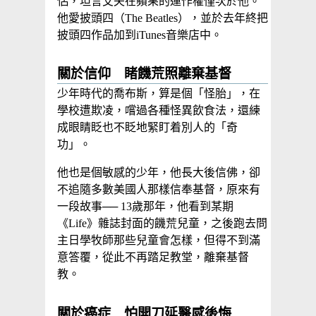
侶，坦言艾夫在蘋果的運作權僅次於他。
他愛披頭四（The Beatles），並於去年終把
披頭四作品加到iTunes音樂店中。
關於信仰 睹饑荒照離棄基督
少年時代的喬布斯，算是個「怪胎」，在
學校遭欺凌，嚐過各種怪異飲食法，還練
成眼睛眨也不眨地緊盯着別人的「奇
功」。
他也是個敏感的少年，他長大後信佛，卻
不追隨多數美國人那樣信奉基督，原來有
一段故事── 13歲那年，他看到某期
《Life》雜誌封面的饑荒兒童，之後跑去問
主日學牧師那些兒童會怎樣，但得不到滿
意答覆，從此不再踏足教堂，離棄基督
教。
關於癌症 怕開刀延醫感後悔