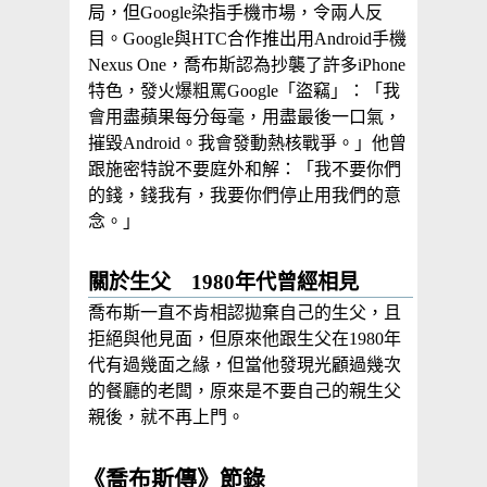
局，但Google染指手機市場，令兩人反
目。Google與HTC合作推出用Android手機
Nexus One，喬布斯認為抄襲了許多iPhone
特色，發火爆粗罵Google「盜竊」：「我
會用盡蘋果每分每毫，用盡最後一口氣，
摧毀Android。我會發動熱核戰爭。」他曾
跟施密特說不要庭外和解：「我不要你們
的錢，錢我有，我要你們停止用我們的意
念。」
關於生父 1980年代曾經相見
喬布斯一直不肯相認拋棄自己的生父，且
拒絕與他見面，但原來他跟生父在1980年
代有過幾面之緣，但當他發現光顧過幾次
的餐廳的老闆，原來是不要自己的親生父
親後，就不再上門。
《喬布斯傳》節錄