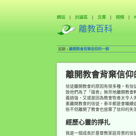
網站
|
討論區
|
文庫
|
視頻
|
離教百科
足跡:
離開教會背棄信仰的一群
•
離開教會背棄信仰
信徒離開教會的原因有很多種。有信
致他們為了「搵食」無奈地離開教會
義過強，又或是因為教會牧者太令人
素離開教會的信徒，泰半都是會繼續
些不但離開了教會也放棄了信仰的失
經歷心靈的掙扎
我是一個成長於基督教家庭背景的信