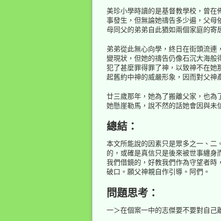
美珍小學時讀的是基督教學校，曾在
事發生，但無論她禱告多少遍，父母
母同父的弟弟自此猶如兩個家庭的寄
弟弟從此無心向學，終日在街頭流連
變現狀，但她的禱告仍像石沉大海般
犯了甚麼罪得罪了神，以致神不在她
起舊約中神的威嚴形象，因而對父神
廿三歲那年，她為了搬離父家，也為
她懸崖勒馬，說不然的話她會因與未
總結：
本文所能說的因素只是眾多之一、二
的，或確是真信只是後來被世事纏身
我們借鏡的，好教我們作為守望者時
破口。願父神親自作引導。阿們。
問題思考：
一＞在個案一中的志傑要不要對自己