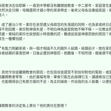
佈道會決志信耶穌，一直到中學都沒有離開過教會。中二那年，家庭發生
依然決定分開，母親還把才讀小學的弟弟帶走。後來父母各自重組家庭，
居人。
，成了邊沿少年。美珍在承受遭父母疏忽的失落感的同時，也為弟弟終日
得不到回應。美珍對神很失望，不明白神為甚麼對她不瞅不睬。一位教友
那邊。單純的美珍也就想起小時曾撒的謊，難道這就是神懲罰她的原因？
產生一種懼怕感。
了有能力照顧弟弟，與一個才相識不久的圈外人結婚。結婚前夕，她在家
信者結婚的事激怒神，日後必遭到神懲罰。她聽後，不知所措，婚後便不
。其他令信徒離開教會的原因，也包括信徒感受不到信仰對他的幫助，或
而離開教會等等…。由於篇幅有限，筆者只能在此拋磚引玉，讓讀者自己
，也能曉得自己有那方面的不足，為主的緣故，作自我的全人裝備，以便
離開教會的決定負上責任？他的責任在那裡？