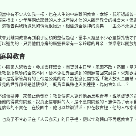
現當中有不少人如我一樣，也在人生的中站離開教會。幸好，我所認識曾
報告指出，少年時期信耶穌的人比成年後才信的人離開教會的機會大。但
。這報告與我所遇見的情況很接近。相信這全是神的恩典：「主必不永遠丟
教會到離開教會再到浪子回頭的整個過程，當事人經歷不少心靈掙扎後才
可以避免的，只要他們身旁的屬靈長輩有一朵聆聽的耳朵，並樂意以開放
庭與教會
自小隨家人返教會，參加崇拜聚會、團契與主日學，風雨不改。然而，當
及教會所教導的全然不同，便不免把外面遇到的問題帶回來討論。求知欲
經不是說掌管萬有的上帝是公義的嗎？為甚麼民間卻說「殺人放火金腰帶
看見的世界卻都是甚悽慘的，既貧富異殊也天災連連，為何會如此…？
不該懷疑神」來禁止他發問；教會傳道人更評他為反叛青年，說基督徒的
疑他的得救有問題。說真正信耶穌的人，是不應問問題的。志傑為了表示
這信仰的不實在。在校園中，他可以雄辯滔滔，但在教會裡，他的人卻愈
，也為了不甘心活在「人云亦云」的日子裡，便以忙為藉口不再返教會了