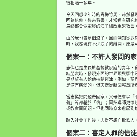
後相隔十多年。
今天回想少年時的青梅竹馬，赫然發
回歸信仰。後來看書，才知道有研究
最終都會像聖經的浪子悔改重返教會
由於我也曾是個浪子，因而深知從返
時，我發現有不少浪子的離開，原是
個案一：不許人發問的家
志傑也是生長於基督教家庭的青年，
結朋友時，發現外面的世界觀與家中
是期望有人給他指點迷津。例如，聖
是滿有慈愛的，但志傑從新聞報章所
當志傑把問題帶回家，父母便會以「
義」等都基於「信」；團契導師更懷
或教會問問題。但也同時愈來愈感到
踏入社會工作後，志傑不想自欺欺人
個案二：喜定人罪的信徒