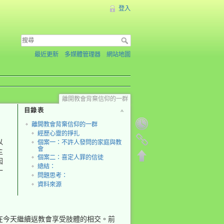
登入
最近更新
多媒體管理器
網站地圖
離開教會背棄信仰的一群
目錄表
離開教會背棄信仰的一群
經歷心靈的掙扎
以
個案一：不許人發問的家庭與教
會
主
個案二：喜定人罪的信徒
因
總結：
一
問題思考：
資料來源
在今天繼續返教會享受肢體的相交。前