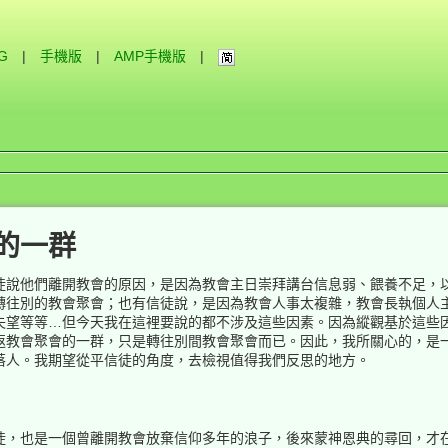
IG
|
手機版
|
AMP手機版
|
的一群
徒說他們離開教會的原因，是因為教會主日崇拜講台信息弱、餵養不足，
轉往別的教會聚會；也有信徒說，是因為教會人事太複雜，教會長執個人
失望等等…但今天我在這裡要說的都不涉及這些因素。因為縱觀基於這些
返教會聚會的一群，只是轉往別間教會聚會而已。因此，我所關心的，是
落人。我期望從平信徒的角度，去檢視值得我們反思的地方。
徒，也是一個曾離開教會放棄信仰多年的浪子，後來蒙神恩典的尋回，才