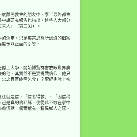
一度離開教會的朋友中，泰半最終都會
書中說研究報告也指出，這些人大部分
棄人」（哀三31）。
回到頁頂
作的決定。只是每當思想所認識的個案
態度予以正面的引導。
志傑上大學，開始博覽群書放眼世界廣
強的他，其實並不是要挑戰信仰，他只
，忠忠直直終需乞食」？聖經也說上帝
反向連結
責任就是信，「信者得救」、「因信稱
舊版
自己是真的信耶穌，便從此不敢在家中
來愈沉默，偶爾還有一種異鄉人之感。
。