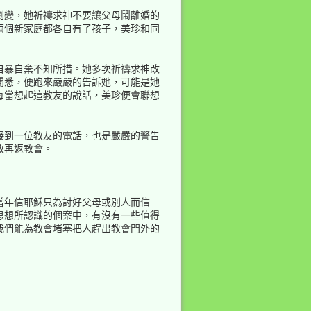
劇變，她祈禱求神不要讓父母鬧離婚的
兩個新家庭都各自有了孩子，美珍和同
自暴自棄不知所措。她多次祈禱求神改
聞悉，便跑來嚴嚴的告訴她，可能是她
每當想起這教友的說話，美珍便會聯想
接到一位教友的電話，也是嚴嚴的警告
敢再返教會。
當年信耶穌只為討好父母或別人而信
思想所認識的個案中，有沒有一些值得
我們能為教會堵塞把人趕出教會門外的