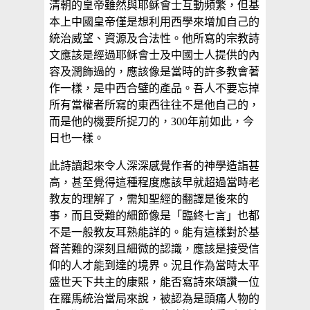
清朝的皇帝雖然與耶稣會士互動頻繁，但基
本上中國皇帝僅是想利用西學來增加自己的
統治威望、資源及合法性。他所寫的宗教詩
文應該是經過耶稣會士及中國士人提供的內
容及潤飾過的，應該像是當時的許多教會著
作一樣，是中西合璧的產品。吾人不要忘掉
所有當權者所寫的東西往往不是他自己的，
而是他的機要所捉刀的，300年前如此，今
日也一樣。
此詩讀起來令人深深感覺作者的神學造詣甚
高，甚至覺得這種程度應該早就超過當時老
教友的理解了，需知聖經的翻譯是後來的
事，而且受難的細節像是「臨終七言」也都
不是一般教友耳熟能詳的。能有這樣對於基
督苦難的深刻且細微的認識，應該是接受信
仰的人才能到達的境界。況且作為當時太平
盛世天下共主的康熙，能否寫詩來頌讚一位
在羅馬統治當局來說，被認為是頭痛人物的