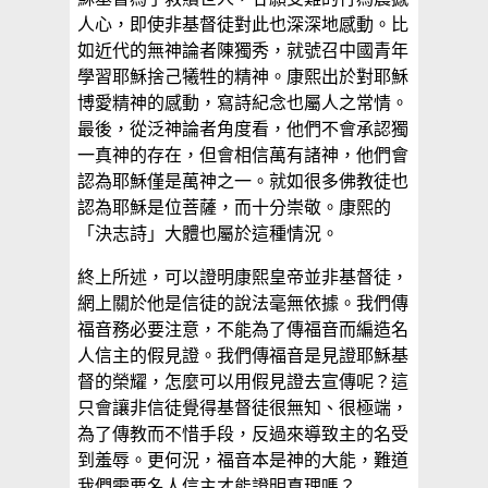
人心，即使非基督徒對此也深深地感動。比
如近代的無神論者陳獨秀，就號召中國青年
學習耶穌捨己犧牲的精神。康熙出於對耶穌
博愛精神的感動，寫詩紀念也屬人之常情。
最後，從泛神論者角度看，他們不會承認獨
一真神的存在，但會相信萬有諸神，他們會
認為耶穌僅是萬神之一。就如很多佛教徒也
認為耶穌是位菩薩，而十分崇敬。康熙的
「決志詩」大體也屬於這種情況。
終上所述，可以證明康熙皇帝並非基督徒，
網上關於他是信徒的說法毫無依據。我們傳
福音務必要注意，不能為了傳福音而編造名
人信主的假見證。我們傳福音是見證耶穌基
督的榮耀，怎麼可以用假見證去宣傳呢？這
只會讓非信徒覺得基督徒很無知、很極端，
為了傳教而不惜手段，反過來導致主的名受
到羞辱。更何況，福音本是神的大能，難道
我們需要名人信主才能證明真理嗎？