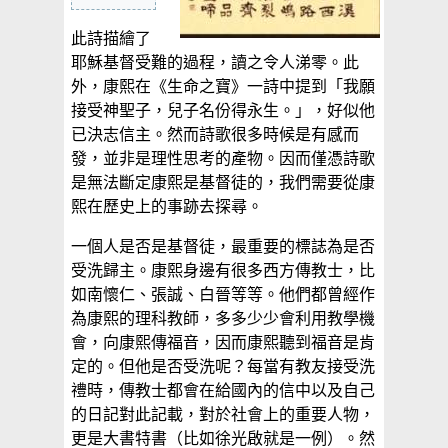
此詩描繪了
耶穌基督受難的過程，讀之令人涕零。此
外，康熙在《生命之寶》一詩中提到「我願
接受神聖子，兒子名份得永生。」，好似他
已決志信主。然而詩歌很多時候是有感而
發，並非是理性思考的產物。因而僅憑詩歌
是無法斷定康熙是基督徒的，我們需要從康
熙在歷史上的事跡去探尋。
一個人是否是基督徒，最重要的標誌為是否
受洗歸主。康熙身邊有很多西方傳教士，比
如南懷仁、張誠、白晉等等。他們都曾經作
為康熙的理科教師，多多少少會利用教學機
會，向康熙傳福音，因而康熙聽到福音是肯
定的。但他是否受洗呢？每當有教友接受洗
禮時，傳教士都會在給國內的信中以及自己
的日記對此記載，對於社會上的重要人物，
更是大書特書（比如徐光啟就是一例）。然