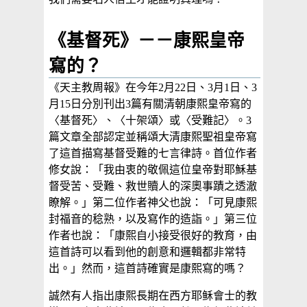
《基督死》－－康熙皇帝
寫的？
《天主教周報》在今年2月22日、3月1日、3
月15日分別刊出3篇有關清朝康熙皇帝寫的
〈基督死〉、〈十架頌〉或〈受難記〉。3
篇文章全部認定並稱頌大清康熙聖祖皇帝寫
了這首描寫基督受難的七言律詩。首位作者
修女說：「我由衷的敬佩這位皇帝對耶穌基
督受苦、受難、救世贖人的深奧事蹟之透澈
瞭解。」第二位作者神父也說：「可見康熙
封福音的稔熟，以及寫作的造詣。」第三位
作者也說：「康熙自小接受很好的教育，由
這首詩可以看到他的創意和邏輯都非常特
出。」然而，這首詩確實是康熙寫的嗎？
誠然有人指出康熙長期在西方耶稣會士的教