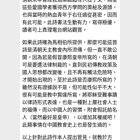
這些愛國學者獲得西方學問的奧秘及源頭，
也與當時的熱血青年于右任過從甚密，因而
有此可能。此詩書法生動有力，寫得極優，
讀者可上真理電台網站觀賞。
如果此詩確為馬相伯所提供，那麼可能這首
詩是清朝天主教會內所流傳，但一直不敢公
開。因為若是假冒康熙皇帝所寫的，在清朝
可是要遭法律制裁的。直到民初傳教政策及
國人思想都改變後，且不再有觸法危險時，
才開始出現的。至於此詩是否康熙所寫的？
雖然沒有證據說不是，但可能性似乎不大，
很有可能是教中賢達所寫，將耶稣受難事蹟
以律詩形式表達，也是一種對上層社會人士
的福傳，而以中國人的習慣，附會假託給名
人（當然最好是皇帝），以增加其權威吧！
此類事情在中國教會史上也是發生過的。
以上針對此詩作本人提出管見，就教於方