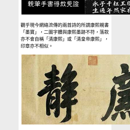
觀乎現今網絡流傳的兩首詩的所謂康熙親書
「墨寶」，二圖字體與康熙墨跡不符，落款
亦不會自稱「清康熙」或「清皇帝康熙」，
印章亦不相似。