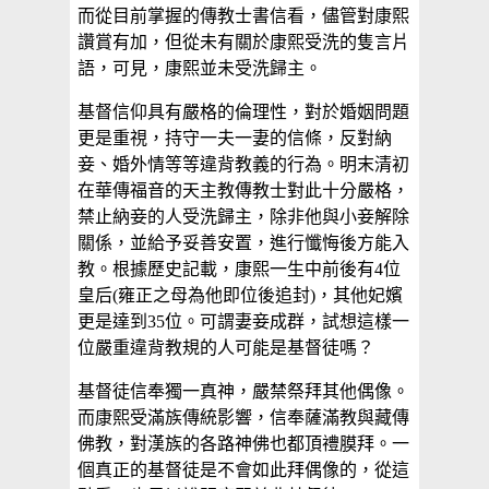
而從目前掌握的傳教士書信看，儘管對康熙
讚賞有加，但從未有關於康熙受洗的隻言片
語，可見，康熙並未受洗歸主。
基督信仰具有嚴格的倫理性，對於婚姻問題
更是重視，持守一夫一妻的信條，反對納
妾、婚外情等等違背教義的行為。明末清初
在華傳福音的天主教傳教士對此十分嚴格，
禁止納妾的人受洗歸主，除非他與小妾解除
關係，並給予妥善安置，進行懺悔後方能入
教。根據歷史記載，康熙一生中前後有4位
皇后(雍正之母為他即位後追封)，其他妃嬪
更是達到35位。可謂妻妾成群，試想這樣一
位嚴重違背教規的人可能是基督徒嗎？
基督徒信奉獨一真神，嚴禁祭拜其他偶像。
而康熙受滿族傳統影響，信奉薩滿教與藏傳
佛教，對漢族的各路神佛也都頂禮膜拜。一
個真正的基督徒是不會如此拜偶像的，從這