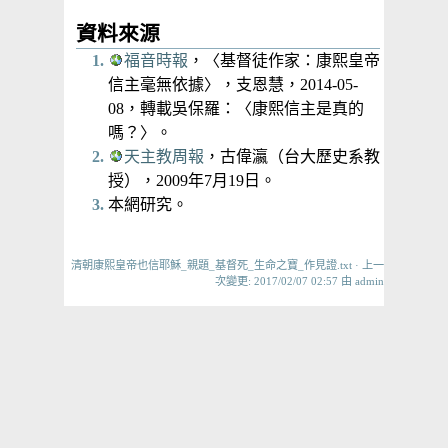
資料來源
福音時報
，〈基督徒作家：康熙皇帝
信主毫無依據〉，支恩慧，2014-05-
08，轉載吳保羅：〈康熙信主是真的
嗎？〉。
天主教周報
，古偉瀛（台大歷史系教
授），2009年7月19日。
本網研究。
清朝康熙皇帝也信耶穌_親題_基督死_生命之寶_作見證.txt
· 上一
次變更: 2017/02/07 02:57 由
admin