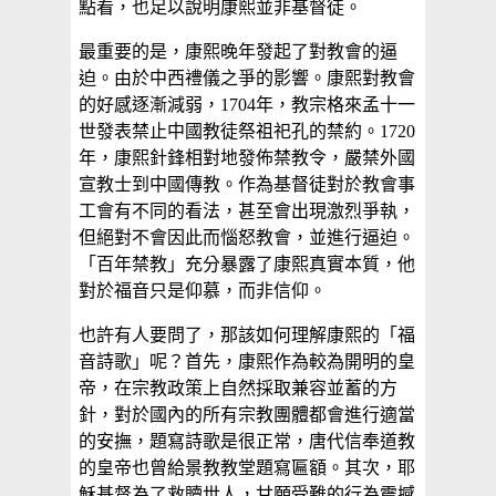
點看，也足以說明康熙並非基督徒。
最重要的是，康熙晚年發起了對教會的逼
迫。由於中西禮儀之爭的影響。康熙對教會
的好感逐漸減弱，1704年，教宗格來孟十一
世發表禁止中國教徒祭祖祀孔的禁約。1720
年，康熙針鋒相對地發佈禁教令，嚴禁外國
宣教士到中國傳教。作為基督徒對於教會事
工會有不同的看法，甚至會出現激烈爭執，
但絕對不會因此而惱怒教會，並進行逼迫。
「百年禁教」充分暴露了康熙真實本質，他
對於福音只是仰慕，而非信仰。
也許有人要問了，那該如何理解康熙的「福
音詩歌」呢？首先，康熙作為較為開明的皇
帝，在宗教政策上自然採取兼容並蓄的方
針，對於國內的所有宗教團體都會進行適當
的安撫，題寫詩歌是很正常，唐代信奉道教
的皇帝也曾給景教教堂題寫匾額。其次，耶
穌基督為了救贖世人，甘願受難的行為震撼