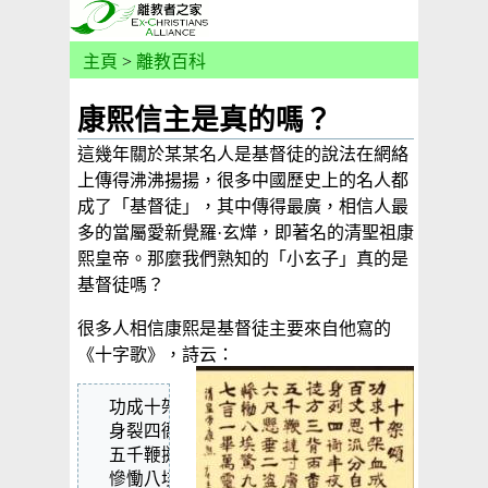
主頁
>
離教百科
康熙信主是真的嗎？
這幾年關於某某名人是基督徒的說法在網絡
上傳得沸沸揚揚，很多中國歷史上的名人都
成了「基督徒」，其中傳得最廣，相信人最
多的當屬愛新覺羅·玄燁，即著名的清聖祖康
熙皇帝。那麼我們熟知的「小玄子」真的是
基督徒嗎？
很多人相信康熙是基督徒主要來自他寫的
《十字歌》，詩云：
  功成十架血成溪，百丈恩流分自西。

  身裂四衙半夜路，徒方三背兩番雞。

  五千鞭撻寸膚裂，六尺懸垂二盜齊。

  慘慟八垓警九品，七言一畢萬靈啼。