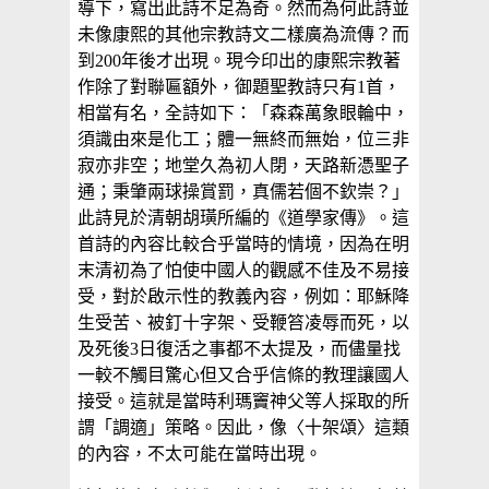
導下，寫出此詩不足為奇。然而為何此詩並
未像康熙的其他宗教詩文二樣廣為流傳？而
到200年後才出現。現今印出的康熙宗教著
作除了對聯匾額外，御題聖教詩只有1首，
相當有名，全詩如下：「森森萬象眼輪中，
須識由來是化工；體一無終而無始，位三非
寂亦非空；地堂久為初人閉，天路新憑聖子
通；秉肇兩球操賞罰，真儒若個不欽崇？」
此詩見於清朝胡璜所編的《道學家傳》。這
首詩的內容比較合乎當時的情境，因為在明
末清初為了怕使中國人的觀感不佳及不易接
受，對於啟示性的教義內容，例如：耶穌降
生受苦、被釘十字架、受鞭笞凌辱而死，以
及死後3日復活之事都不太提及，而儘量找
一較不觸目驚心但又合乎信條的教理讓國人
接受。這就是當時利瑪竇神父等人採取的所
謂「調適」策略。因此，像〈十架頌〉這類
的內容，不太可能在當時出現。