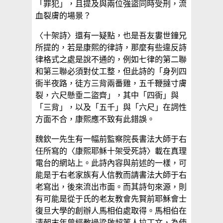
「罪犯」，且提及與兩位強盜同時受刑，流
血裂膚的場景？
〈十架詩〉還有一疑點，也是吾友婁世鐘兄
所提的，若是康熙的律詩，那麼有些違反詩
律格式之處是說不通的，例如七律的第二聯
和第三聯必須對仗工整，但此詩的「身列四
衙半夜路，徒方三背兩番雞，五千鞭撻寸膚
裂，六尺懸垂二盜齊」，其中「四衙」與
「三背」，以及「五千」與「六尺」在詞性
方面不合，康熙應不致有此錯誤。
魏欽一先生有一幅前監察院長書法大師于右
任所寫的〈康熙耶稣十架受死詩〉載在真理
電台的網站上。此詩內容與前述的一樣，可
能是于右老家族有人信教而請書法大師于右
老寫出，後來流出市面。而其詩句來源，則
有可能是從于氏的老友教會先賢前耶穌會士
復旦大學的創辦人馬相伯處取得。馬相伯在
清朝末年曾經教過梁啟超等人拉丁文，為使