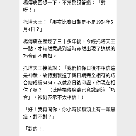
楊傳廣回想一下，不禁驚訝答道：「對
呀！」
托塔天王：「那次比賽日期是不是1954年5
月4日？」
楊傳廣在歷經了三十多年後，今經托塔天王
一點，才赫然意識到當時竟然出現了這樣的
巧合而不自知。
托塔天王接著說：「我們怕你日後不相信這
是神蹟，故特別製造了與日期完全相符的巧
合總成績5454，以做為日後印證，你現在相
信了嗎？」（此時楊傳廣雖已意識到這「巧
合」，卻仍表示不太相信！）
「好！我再問你，你小時候額頭上有一顆黑
痣，對不對？」
「對的！」