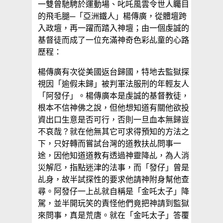
一雙曾馳騁於運動場、叱吒風雲令世人矚目
的飛毛腿─「亞洲鐵人」楊傳廣，從體壇跨
入政壇，再一躍而踏入神壇；由一個虔誠的
基督徒而成了一位充滿神奇色彩乩童的心路
歷程：
楊傳廣有次從美國返台歸國，特地去監獄探
視因「逾假未歸」被判軍法服刑的年輕友人
「阿發仔」。楊傳廣本是虔誠的基督教徒，
根本不信神佛之說，但他想知道有關他欲投
資出口生意是否可行，否則一旦血本無歸豈
不哀哉？就在他無其它可求得預知的方法之
下，只好轉而嘗試台灣的道教扶乩問事一
途，因他知道道教有透過神靈降乩，為人消
災解厄，指點迷津的法事，而「發仔」曾是
乩身，故半試探性的要求他請神附身幫他查
尋。阿發仔一上乩就自稱是「金吒太子」降
駕，並半開玩笑的責怪他們竟把神請到監獄
來問事，真是荒唐。就在「金吒太子」答覆