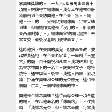
拿奧運獎牌的人，一九六○年羅馬奧運會十
項鐵人銀牌得主楊傳廣。我有幸在他罹患肝
癌前飛到台東訪問他。在台東，無人不識
他。坐上的士，只是說找楊傳廣，定會火速
到達，但司機卻罵他是「沒用的人，肚裏的
東西都割掉了。」楊傳廣曾被國民黨推上去
當立委，最後沒甚麼用便被棄置了。
這時他捨下在美國的妻兒，脫離基督教，披
起鮮黃道袍，在台東老家蓋了一座叫「玉璽
宮」的廟，自任廟祝和乩童。我親眼看他
為來求神問卜的一名廿三歲失戀女子，唸符
燒符，通靈驅鬼。後來，我進入內廳，發現
牆上掛滿在奧運和亞運的光榮照光，這也是
個廟，供奉了一個叫楊傳廣的神。
問他是否懷念奧運？這位兩奪亞運十項全能
的鐵人，在以他命名的「傳廣路」上不住搖
頭：「我懷念光榮，但不懷念辛酸，每當我