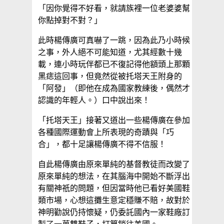
「因你覺得不好看，就請族裡一位老婆婆幫
你點掉對不對？」
此時楊傳廣可真嚇了一跳，因為此乃小時候
之事，外人絕不可能知道，尤其經數十幾
載，連小時玩伴都已不復記得他額頭上那顆
黑痣這回事，但竟然從被托塔天王附身的
「阿發」（即他在成為國家教練後，偶然才
認識的年輕人。）口中說出來！
「托塔天王」接著又道出一些楊傳廣在參加
各種國際運動會上所表現的奇蹟與「巧
合」，都十足讓楊傳廣不得不信服！
自此楊傳廣由原來單純的基督教徒而改變了
原來單純的想法，在其腦海中開始不斷浮出
有關神祇的問題，但因當時他已看好美國鞋
類市場，心想這攤生意定穩賺不賠，故對於
神明勸說仍持懷疑，仍委託國內一家鞋廠訂