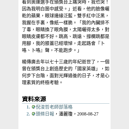
看到奧運選手在頒獎台上痛哭時，我也哭！
因為我明白箇中感受。」近看，他的臉像曬
乾的蘋果，眼球邊緣泛藍，雙手紅中泛黑，
我握在手裏，像紙一樣脆。「我的內臟排不
了毒，眼睛換了眼角膜，太陽曬得太多，對
眼睛皮膚都不好。跳高、跳遠、撐欄跳都是
用腳，我的膝蓋已經壞悼，走起路會『卜
咯、卜咯』聲，不能跑步。」
楊傳廣去年以七十三歲的年紀逝世了，一個
曾在頒獎台上創造歷史的「國家英雄」，如
何步下台階，面對光輝過後的日子，才是心
理素質的終極考驗。
資料來源
倪浚哲老師部落格
頭條日報
，潘麗瓊，2008-08-27