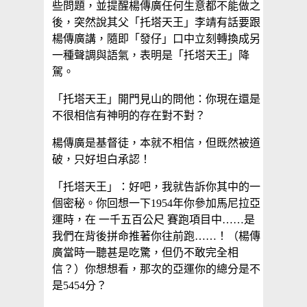
些問題，並提醒楊傳廣任何生意都不能做之
後，突然說其父「托塔天王」李靖有話要跟
楊傳廣講，隨即「發仔」口中立刻轉換成另
一種聲調與語氣，表明是「托塔天王」降
駕。
「托塔天王」開門見山的問他：你現在還是
不很相信有神明的存在對不對？
楊傳廣是基督徒，本就不相信，但既然被道
破，只好坦白承認！
「托塔天王」：好吧，我就告訴你其中的一
個密秘。你回想一下1954年你參加馬尼拉亞
運時，在 一千五百公尺 賽跑項目中……是
我們在背後拼命推著你往前跑……！（楊傳
廣當時一聽甚是吃驚，但仍不敢完全相
信？）你想想看，那次的亞運你的總分是不
是5454分？