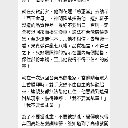
製了一萬雙鞋子，打算銷往美國。
就在交貨前夕，他到花蓮「慈惠堂」去請示
「西王金母」，神明降乩指點他：這批鞋子
製造的品質極差，最好不要出口，否則一定
會被退回來而損失慘重，設法在台灣廉價銷
售，至少還能保本……他不相信，去鞋廠一
看，果真做得亂七八糟，品質極差，不得已
之下，只好遵照神的指示在國內廉價拋售，
保住部份本錢，至此他變得不得不信神的威
靈！
就在一次返回台東馬蘭老家，當他隨著眾人
上香膜拜時，雙手突然不由自主的抖動起
來，連親友都無法幫他止住，他意識到這是
附乩現象，嚇得連呼：「我不要當乩童！」
「我不要當乩童！」
為了不要當乩童、不要被抓乩，楊傳廣只得
奔回高雄左營訓練營，誰知道到了高雄就開