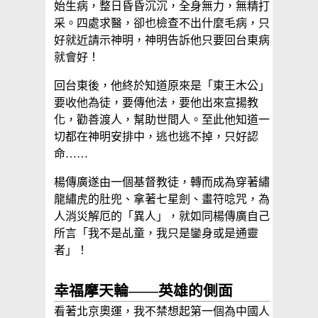
始生病，整日昏昏沉沉，全身無力，無精打
采。四處求醫，卻也檢查不出什麼毛病，只
好就近請示神明，神明告訴他只要回台東病
就會好！
回台東後，他終於知道原來是「東王木公」
要收他為徒，要傳他法，要他出來宣揚教
化，勸善渡人，幫助世間人。至此他知道一
切都在神明安排中，逃也逃不掉，只好認
命……
楊傳廣遂由一個基督教徒，轉而成為穿著繡
龍繡虎的肚兜、拿著七星劍、畫符唸咒，為
人消災解厄的「異人」，就如同楊傳廣自己
所言「我不是乩童，我只是鑾身或是通靈
者」！
幸福摩天輪——英雄的側面
看著北京奧運，我不禁想起第一個為中國人