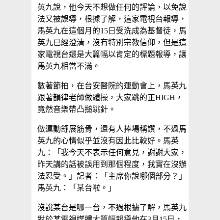
英九說，他今天不想做任何的評論，以免說
法又被誤導，根據了解，這家電視台報導，
馬英九在這個月的15日受洗成為基督徒，馬
英九已經澄清，沒有特別宗教信仰，但是這
家電視台還是大篇幅以肯定的標題報導，讓
馬英九相當不滿。
數著節拍，在台安醫院的運動會上，馬英九
跟著韻律老師做體操，大家跳的正HIGH，
竟然音樂帶凸搥跳針。
做運動舒展筋骨，還有人捧場稱讚，不過馬
英九的心情似乎並沒有因此比較好。馬英
九：「我今天不表示任何意見，謝謝大家，
昨天講的話被誤用到那個程度，我實在沒辦
法忍受。」記者：「主席你說哪個部分？」
馬英九：「某台啦。」
沒說某台是哪一台，不過根據了解，馬英九
對於某電視媒體大篇幅報導他在3月15日，