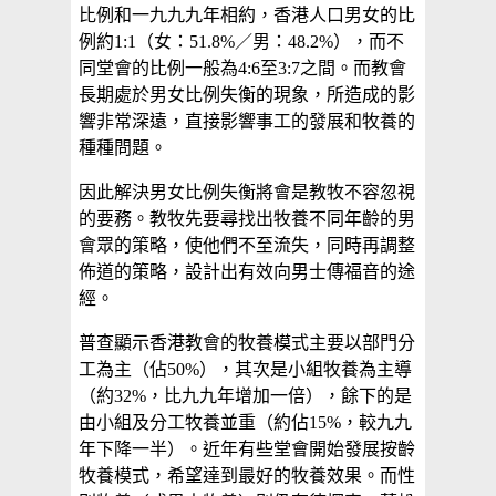
比例和一九九九年相約，香港人口男女的比
例約1:1（女：51.8%／男：48.2%），而不
同堂會的比例一般為4:6至3:7之間。而教會
長期處於男女比例失衡的現象，所造成的影
響非常深遠，直接影響事工的發展和牧養的
種種問題。
因此解決男女比例失衡將會是教牧不容忽視
的要務。教牧先要尋找出牧養不同年齡的男
會眾的策略，使他們不至流失，同時再調整
佈道的策略，設計出有效向男士傳福音的途
經。
普查顯示香港教會的牧養模式主要以部門分
工為主（佔50%），其次是小組牧養為主導
（約32%，比九九年增加一倍），餘下的是
由小組及分工牧養並重（約佔15%，較九九
年下降一半）。近年有些堂會開始發展按齡
牧養模式，希望達到最好的牧養效果。而性