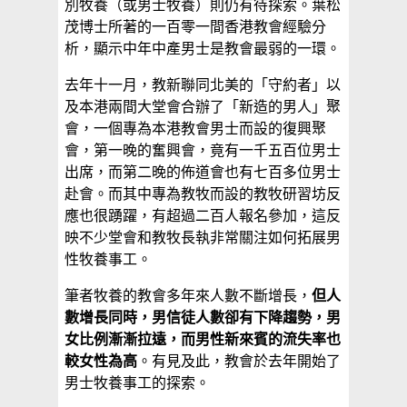
別牧養（或男士牧養）則仍有待探索。葉松
茂博士所著的一百零一間香港教會經驗分
析，顯示中年中產男士是教會最弱的一環。
去年十一月，教新聯同北美的「守約者」以
及本港兩間大堂會合辦了「新造的男人」聚
會，一個專為本港教會男士而設的復興聚
會，第一晚的奮興會，竟有一千五百位男士
出席，而第二晚的佈道會也有七百多位男士
赴會。而其中專為教牧而設的教牧研習坊反
應也很踴躍，有超過二百人報名參加，這反
映不少堂會和教牧長執非常關注如何拓展男
性牧養事工。
筆者牧養的教會多年來人數不斷增長，
但人
數增長同時，男信徒人數卻有下降趨勢，男
女比例漸漸拉遠，而男性新來賓的流失率也
較女性為高
。有見及此，教會於去年開始了
男士牧養事工的探索。