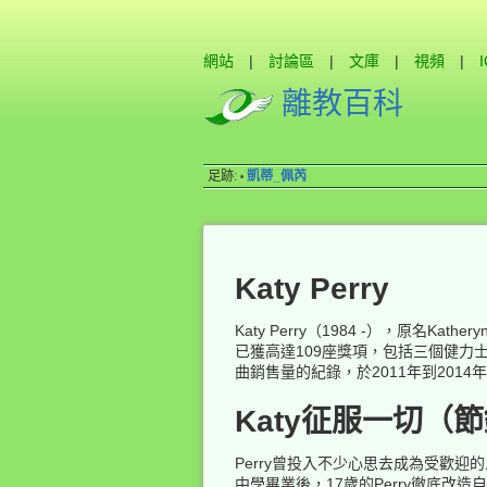
網站
|
討論區
|
文庫
|
視頻
|
離教百科
足跡:
凱蒂_佩芮
•
Katy Perry
Katy Perry（1984 -），原名Kathe
已獲高達109座獎項，包括三個健力
曲銷售量的紀錄，於2011年到20
Katy征服一切（
Perry曾投入不少心思去成為受歡迎的
中學畢業後，17歲的Perry徹底改造