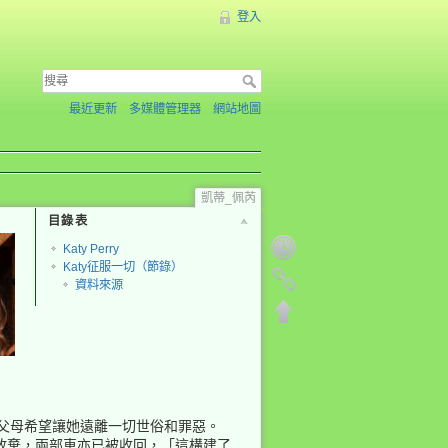
登入
最近更新
多媒體管理器
網站地圖
凱蒂_佩芮
目錄表
Katy Perry
Katy征服一切（節錄）
資料來源
歌手，父母希望讓她遠離一切世俗和罪惡。
片公司放棄，兩部車亦已被收回，「這構建了