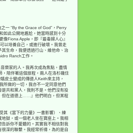
 the Grace of God”，Perry
擊和如此公開地尷尬，她當時感到十分
回到頁頂
iona Apple，即『最毒婦人心』
條路：你可以培養自己，或進行破壞。我曾走
予其生命，我便透過行山、維他命、治
ro Ranch工作。
n是想當一名音樂家的人。我再次成為焦點，盡情
導師，陪伴著這個旅程，兩人在洛杉磯住
反向連結
嬉皮士變成的傳道人Keith來主持，
意我所做的一切，我亦不一定同意他們
母是共和黨人，我則不是。他們沒有投
舊版
，但在道德上……』他們明白，但某程
t” 就是受其《當下的力量》一書影響）、練
或地獄，或一個老人坐在寶座上。我相
想告訴你不愛聽的。其實我不相信對我
有很深的聯繫。我經常祈禱，為的是自