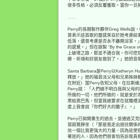
很多性格，必須反覆獲取。當你一旦
……
Perry的長期製作夥伴Greg Wells說，
曾表示這首歌的靈感來自於她考慮結束
低落，還曾考慮是否永不離開浴室。」最
的感覺。」但在錄製 “By the G
上破壞之路，那並不適合我。你可挖
療、祈禱和好朋友做到了。」她把音樂團隊帶
Santa Barbara是Perry以Ka
釋放。」她的福音派父母和兄弟姊妹都
在附近）當Perry告知父母，在拉斯
Perry說：「人們總不明白我與父
所做的一切，他們所做的，就是安於
票給奧巴馬，但當我被要求在就職禮
度上我會說『你們好大的膽子』。」
Perry已拋開重生的過去，並通過艾克哈特
習超覺靜坐（「那是我走出過往關係
信一個比我更強大的力量，因為這使
著迷的人，因為他們很害怕告訴我真