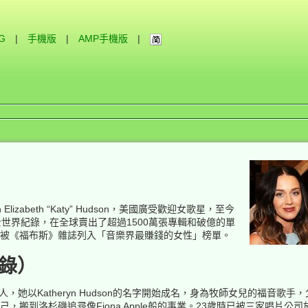
IG
|
手機版
|
AMP手機版
|
ryn Elizabeth “Katy” Hudson，美國廣受歡迎女歌星，至今
士世界紀錄，在全球賣出了超過1500萬張專輯和破億的單
14年被《福布斯》雜誌列入「音樂界最賺錢的女性」榜單。
節錄）
人，她以Katheryn Hudson的名字開始成名，身為牧師女兒的福音
自己，搬到洛杉磯追尋像Fiona Apple般的事業。23歲時已被三家唱