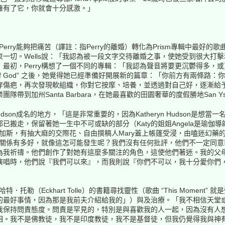
擁有了它，你就會十分感激。」
Perry能夠把痛苦（譯註：指Perry的離婚）轉化為Prism專輯中最好的歌曲之一 “By
一切。Wells說：「我認為被一段文字交待離婚之事，使她受到很大打
初，Perry構想了一個不同的專輯：「我認為聲音將要更沉鬱得多，或更像F
race of God” 之後，她覺得她已經準備好開展新的篇章：「你前方有兩
穿傷疤，再次發現軟組織，你對它按摩、培養，並透過對自己好，逐漸給
到加州Santa Barbara，在她最喜歡的田園奢華的度假勝地San Ysid
theryn Hudson成名的地方，「這是非常重要的，因為Katheryn Hudso
已搬走，保留著她一生中不可或缺的部分（Katy的姐姐Angela是瑜伽
維加斯，有抽大麻的交際花、自由撰稿人Mary蓋上帳篷受浸，由嗑迷幻藥的
母的關係有多好，就像這怎可能發生呢？我們沒有任何批評，他們不一定同
為我祈禱。他們創作了對她有這麼多關注的角色，這使他們著迷。我的父
演唱時，他們說『我們可以來』，而我則說『你們不可以，我十分愛你們
．托勒（Eckhart Tolle）的書籍尋找靈性（歌曲 “This Momen
的最好事情，因為那是我前夫介紹給我的」）與及治療。「我不相信天堂
我保持問責態度。問責是罕見的，特別是與喜歡我的人一起，因為沒有人
相。我不是佛教徒，我不是印度教徒，我不是基督徒，但我仍覺得我與神