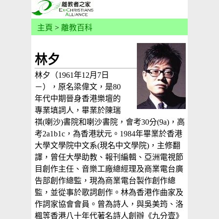
主頁
>
離教百科
林夕
林夕（1961年12月7日
－），原名梁偉文，是80
年代中期晉身香港樂壇的
專業填詞人，畢業於陳瑞
祺(喇沙)書院和喇沙書院，會考30分(9a)，高
考2a1b1c，為香港狀元。1984年畢業於香港
大學文學院中文系(現名中文學院)，主修翻
譯，曾任大學助教、報刊編輯、亞洲電視節
目創作主任、音樂工廠總經理及商業電台廣
告部創作總監，現為商業電台製作創作總
監，並從事於歌詞創作。林為香港作曲家及
作詞家協會會員。曾為詩人，與吳美筠、洛
楓等香港八十年代著名詩人創辦《九分壹》