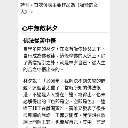
詩刊。首次發表主要作品為《吸煙的女
人》。
心中無敵林夕
佛法從苦中悟
自學多聞的林夕，在沒有皈依師父之下，
自行成為佛教徒。這條學佛的大道上，除
了黃霑指引之外，就是林夕自己，從人生
的苦之中悟出來的。
林夕說：「1998年，我解決不到失戀的問
題，這個苦太重了！當時所知的佛法很
淺，不過是人人掛在口邊，寫得出，也未
必解得出的『色即是空，空即是色』。適
逢王菲正在離開竇唯，竇唯又發表了很多
很難聽的說話，王菲要開牒，我便想在歌
詞上開解王菲，也開解自己，其中一首是