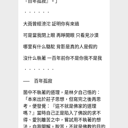
『百年孤寂』。」
．．．．．．
大雨曾經滂沱 証明你有來過
可是當我閉上眼 再睜開眼 只看見沙漠
哪里有什么駱駝 背影是真的人是假的
沒什么執著 一百年前你不是你我不是我
．．．．．．．
── 百年孤寂
箇中不執著的道理，是林夕自己悟的：
「本來出於莊子思想，但寫完之後再思
考，便發覺：『這不就是佛家的道理
嗎？』當時自己正是陷入了佛說的求不
得、愛別離苦之中，嘗試用不執著的想
法，自我開解。脫苦，不就是佛教的目的