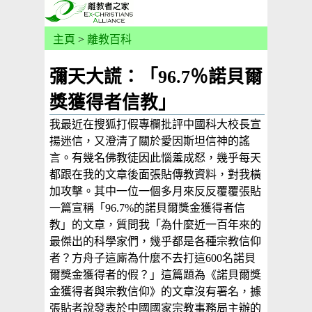
主頁
>
離教百科
彌天大謊：「96.7％諾貝爾
獎獲得者信教」
我最近在搜狐打假專欄批評中國科大校長宣
揚迷信，又澄清了關於愛因斯坦信神的謠
言。有幾名佛教徒因此惱羞成怒，幾乎每天
都跟在我的文章後面張貼傳教資料，對我橫
加攻擊。其中一位一個多月來反反覆覆張貼
一篇宣稱「96.7%的諾貝爾獎金獲得者信
教」的文章，質問我「為什麼近一百年來的
最傑出的科學家們，幾乎都是各種宗教信仰
者？方舟子這廝為什麼不去打這600名諾貝
爾獎金獲得者的假？」這篇題為《諾貝爾獎
金獲得者與宗教信仰》的文章沒有署名，據
張貼者說發表於中國國家宗教事務局主辦的