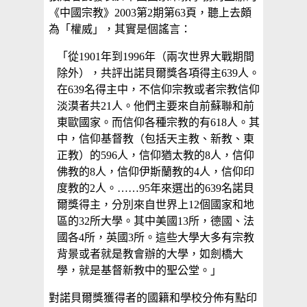
《中國宗教》2003第2期第63頁，聽上去頗
為「權威」，其實是個謠言：
「從1901年到1996年（兩次世界大戰期間
除外），共評出諾貝爾獎各項得主639人。
在639名得主中，不信仰宗教或者宗教信仰
淡漠者共21人。他們主要來自前蘇聯和前
東歐國家。而信仰各種宗教的有618人。其
中，信仰基督教（包括天主教、新教、東
正教）的596人，信仰猶太教的8人，信仰
佛教的8人，信仰伊斯蘭教的4人，信仰印
度教的2人。……95年來選出的639名諾貝
爾獎得主，分別來自世界上12個國家和地
區的32所大學。其中美國13所，德國、法
國各4所，英國3所。這些大學大多有宗教
背景或者就是教會辦的大學，如劍橋大
學，就是基督新教中的聖公堂。」
對諾貝爾獎獲得者的國籍和學校分佈有點印