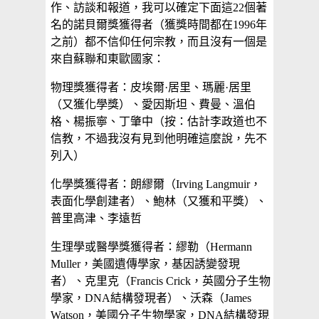
作、訪談和報道，我可以確定下面這22個著
名的諾貝爾獎獲得者（獲獎時間都在1996年
之前）都不信仰任何宗教，而且沒有一個是
來自蘇聯和東歐國家：
物理獎獲得者：皮埃爾·居里、瑪麗·居里
（又獲化學獎）、愛因斯坦、費曼、溫伯
格、楊振寧、丁肇中（按：估計李政道也不
信教，不過我沒有見到他明確這麼說，先不
列入）
化學獎獲得者：朗繆爾（Irving Langmuir，
表面化學創建者）、鮑林（又獲和平獎）、
普里高津、李遠哲
生理學或醫學獎獲得者：繆勒（Hermann
Muller，美國遺傳學家，基因誘變發現
者）、克里克（Francis Crick，英國分子生物
學家，DNA結構發現者）、沃森（James
Watson，美國分子生物學家，DNA結構發現