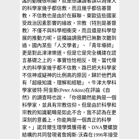
謠的動機很明顯，就是想讓讀者誤以為偉大
的科學家幾乎都信教，而且幾乎都信基督
教，不信教也是由於在蘇聯、東歐這些國家
受政治因素影響的緣故，宗教（特別是基督
教）不僅不與科學相衝突，而且還是科學發
展的推動力呢。這種論調我們已無數次聽到
過。國內某些「人文學者」、「青年導師」
更是對此津津樂道。但是它是完全構建在謊
言基礎之上的。事實恰恰相反，現、當代偉
大的科學家幾乎都不信教。路巴把大科學家
不信神或疑神的比例高的原因，歸於他們具
有「超級知識、理解和經驗」。牛津大學科
學家彼特·阿金斯(Peter Atkins)在評論《自
然》的調查時也說，「你很顯然能夠是一個
科學家，並具有宗教信仰。但是由於科學和
宗教的知識範疇是如此不合，我不認為在更
深刻的意義上，你能夠是一個真正的科學
家。」諾貝爾生理學獎獲得者、DNA雙螺旋
結構的共同發現者詹姆斯·沃森在1996年接受