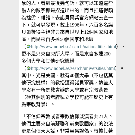
象的人，看到最後幾句話，就可以知道這些
嚇人的數字都是捏造出來的，而且捏造得頗
為拙劣、離譜。去諾貝爾獎官方網站去查一
下，就可以發現，截止1996年，六百多名諾
貝爾獎得主絕非只來自世界上12個國家和地
區，而是來自多達50個國家和地區
（
http://www.nobel.se/search/nationalities.html
），
更不是只來自32所大學，而是來自多達200
多個大學和其他研究機構
（
http://www.nobel.se/search/universities.html
）。
其中，光是美國，就有40個大學（不包括其
他研究機構）的教授獲得諾貝爾獎，這些大
學沒有一所是教會辦的大學或有宗教背景
（極其個別的老牌私立學校可能在歷史上有
點宗教背景）。
「不信仰宗教或者宗教信仰淡漠者共21人。
他們主要來自前蘇聯和前東歐國家」的說法
更是個彌天大謊，非常容易證偽。根據其著