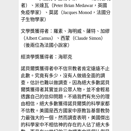
者）、米達瓦（Peter Brian Medawar，英國
免疫學家）、莫諾（Jacques Monod，法國分
子生物學家）
文學獎獲得者：羅素、海明威、薩特、加繆
（Albert Camus）、西蒙（Claude Simon）
（後兩位為法國小說家）
經濟學獎獲得者：海耶克
諾貝爾獎獲得者中不信宗教者肯定遠遠不止
此數。究竟有多少，沒有人做過全面的調
查，估計也難以做調查，因為絕大多數諾貝
爾獎獲得者其實並非公眾人物，並不會輕易
透露自己的信仰問題。不過我們有充分的理
由相信，絕大多數獲得諾貝爾獎的科學家都
不信教。美國是西方國家中原教旨基督教勢
力最強大的一個，然而調查表明，美國傑出
的科學家中不相信神的存在的人佔了絕大多