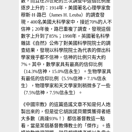
數，而且在20世紀的三次調查中這個比例是
逐步上升的：1914年，美國著名心理學家詹
穆斯·H·路巴（James H. Leuba）的調查發
現，400名美國大科學家中，接近70%的人不
信神；20年後，路巴重複了調查，發現這個
數字上升到了85%；1998年，英國著名科學
雜誌《自然》公佈了對美國科學院院士的調
查結果，發現以科學院院士為代表的傑出科
學家幾乎都不信神，信神的比例只有大約
7%。其中，數學家具有最高的信仰比例
（14.3%信神，15.0%信永生）。生物學家具
有最低的信仰比例（5.5%信神，7.1%信永
生），物理學家和天文學家則稍微多了一些
（7.5%信神，7.5%信永生）。
《中國宗教》的這篇造謠文章不知是何人炮
製出來的，但是從它胡說諾貝爾獎獲得者絕
大多數（高達93%！）都信基督教這一點
看，當是某個基督教傳教士的「傑作」。造