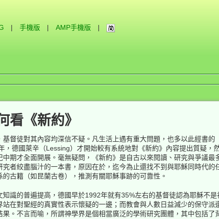
IG
|
手機版
|
AMP手機版
|
何看《新約》
，基督徒對其內容均深信不疑。凡生活上遇有重大問題，也多以此經書的
年，德國萊辛（Lessing）才開始較有系統地對《新約》內容提出質疑，
紀中期才全面開展。毫無疑問，《新約》是自古以來閱讀、研究與爭議最
研究者絞盡腦汁的一本書，原因在於，迄今為止還找不到與耶穌同時代的
係的古籍（如昆蘭古卷），推測有關耶穌事跡的可靠性。
知識的普遍提高，德國早於1992年就有35%左右的基督徒認為耶穌不
界站在對聖經的真實性表示懷疑的一邊；而教會與人數日益減少的保守派
結果。不言而喻，所謂神學界是個相當廣泛的學術研究團體，其中包括了