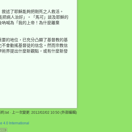
」敘述了耶穌能夠把剛死之人救活。
能把病人治好」。「馬可」談及耶穌的
後吶喊為「我的上帝！為什麼離棄
重要的地位，已充分凸顯了基督教的基
也不會動搖基督徒的信念。然而宗教信
學術界提出什麼新觀點，或有什麼新發
.txt
· 上一次變更: 2012/02/02 10:50 (外部編輯)
 4.0 International