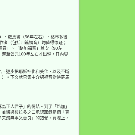
回到頁頂
）、羅馬書（56年左右）、格林多後
際作者（包括四篇福音）均值得懷疑；
福音」、「路加福音」其次（90左
遲至公元100年左右才出現，其內容
名，逐步把耶穌神化和美化，以及不斷
》）。下文就只集中介紹福音對待羅馬
反向連結
舊版
穌為正人君子」的情結。到了「路加」
，並通過彼拉多之口承認耶穌是個「真
多夫婦無辜又善良」的錯覺。實際上，