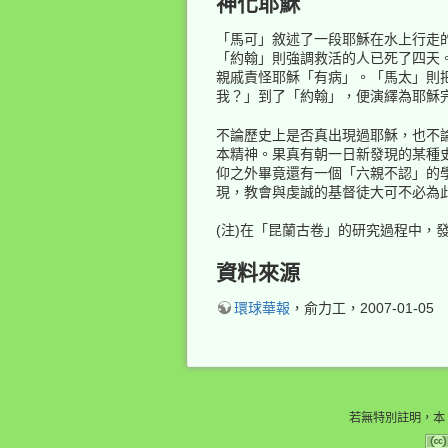
神化耶穌
「馬可」敘述了一段耶穌在水上行走
「約翰」則強調救活的人已死了四天
親戚責怪耶穌「有病」。「馬太」則
我？」到了「約翰」，便演繹為耶穌
不論歷史上是否真出現過耶穌，也不
本精神。果真有朝一日新發現的某種
仰之外畢竟還有一個「六親不認」的
現，教會與虔誠的基督徒大可不必為
(注)在「昆蘭古卷」的研究過程中，
資料來源
環球華報
，俞力工，2007-01-05
若無特別註明，本 