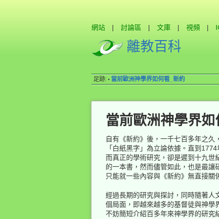
網站
|
討論區
|
文庫
|
視頻
|
離教百科
足跡:
當前歐洲神學界如何看_新約
•
當前歐洲神學界如
自有《新約》後，一千七百多年之久
「白紙黑字」為立論依據。直到1774
而真正的學術研究，卻是遲到十九世
的一本書，然而儘管如此，也是最讓
只能就一些內容與《新約》無直接關
經過長期的研究與探討，同時隨著人文
個局面，即越來越多的基督徒與神學
不妨簡短介紹百多年來神學界的研究