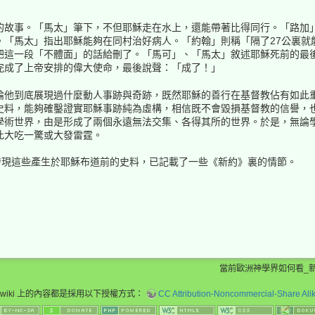
的故事。「馬太」筆下，不但耶穌走在水上，還能帶著比得同行。「路加
。「馬太」指出耶穌能夠在同村治好病人。「約翰」則稱「隔了27公裏就
把這一段「不體面」的話給刪了。「馬可」、「馬太」敘述耶穌死前的最
完成了上帝安排的偉大使命，最後說聲：「成了！」
論他到底展現過什麼動人事跡與奇跡，既然耶穌的善行在基督教佔有如此
史料，能夠確鑿證實耶穌事跡純為虛構，相信既不會毀損基督教的信譽，
學術世界，由是形成了兩個永遠無法交集、各得其所的世界。於是，無論
此大吃一驚或大發雷霆。
發現這些產生於耶穌布道前的史料，已記載了一些《新約》裏的情節。
當前歐洲神學界如何看_新約
wiki 上的內容都是採用以下授權方式：
CC Attribution-Noncommercial-Share Alike