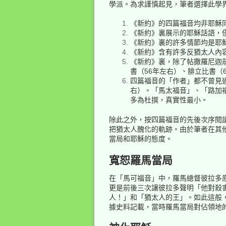
學派。為求謹慎起見，筆者選擇此學
《新約》的四篇福音均非耶穌
《新約》裏展示的耶穌話語，
《新約》裏的許多情節均是耶
《新約》含有許多反猶太人內
《新約》裏，除了帖撒羅尼迦前
書（56年左右）、腓立比書（
四篇福音的「作者」都不曾見
右）。「馬太福音」、「路加
多為杜撰，真實性最小。
除此之外，按四篇福音的先後次序閱
把猶太人醜化的軌跡。由於筆者在其
當局和耶穌的態度。
寬恕羅馬當局
在「馬可福音」中，羅馬總督彼拉多
更是前後三次讓彼拉多聲明「他對殺
人！」和「猶太人的王」。如此這般
據史料記載，當時羅馬當局對佔領地