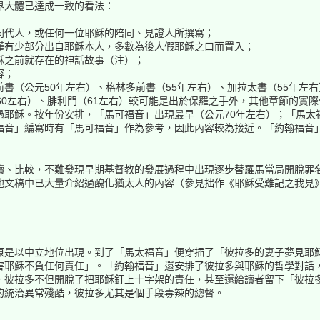
界大體已達成一致的看法：
同代人，或任何一位耶穌的陪同、見證人所撰寫；
僅有少部分出自耶穌本人，多數為後人假耶穌之口而置入；
穌之前就存在的神話故事（注）；
容；
書（公元50年左右）、格林多前書（55年左右）、加拉太書（55年左右
60左右）、腓利門（61左右）較可能是出於保羅之手外，其他章節的實
過耶穌。按年份安排，「馬可福音」出現最早（公元70年左右）；「馬太
福音」編寫時有「馬可福音」作為參考，因此內容較為接近。「約翰福音」
讀、比較，不難發現早期基督教的發展過程中出現逐步替羅馬當局開脫罪
他文稿中已大量介紹過醜化猶太人的內容（參見拙作《耶穌受難記之我見
原是以中立地位出現。到了「馬太福音」便穿插了「彼拉多的妻子夢見耶
害耶穌不負任何責任」。「約翰福音」還安排了彼拉多與耶穌的哲學對話
，彼拉多不但開脫了把耶穌釘上十字架的責任，甚至還給讀者留下「彼拉
的統治異常殘酷，彼拉多尤其是個手段毒辣的總督。