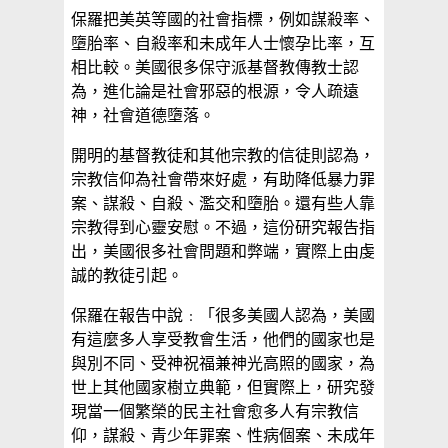
保羅把美英等國的社會指標，例如謀殺率、
墮胎率、自殺率和未成年人士懷孕比率，互
相比較。美國很多保守派基督教傳教士認
為，進化論是社會邪惡的根源，令人疏遠
神，社會道德墮落。
開明的基督教徒和其他宗教的信徒則認為，
宗教信仰為社會帶來好處，有助降低暴力罪
案、謀殺、自殺、濫交和墮胎。還有些人靠
宗教得到心靈安慰。不過，這份研究報告指
出，美國很多社會問題和弊端，實際上由虔
誠的教徒引起。
保羅在報告中說﹕「很多美國人認為，美國
有這麼多人享受教會生活，他們的國家也是
與別不同、受神祝福兼神光高照的國家，為
世上其他國家樹立典範，但實際上，研究發
現當一個繁榮的民主社會愈多人有宗教信
仰，謀殺、青少年罪案、性病個案、未成年