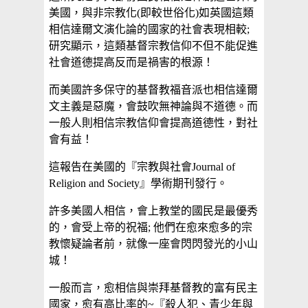
美國，與非宗教化(即較世俗化)如英國這類
相信達爾文演化論的國家的社會表現相較;
研究顯示，這類基督宗教信仰不但不能促進
社會道德提高反而是禍害的根源！
而美國許多保守的基督教福音派也相信達爾
文主義是惡魔，會鼓吹無神論與不道德。而
一般人則相信宗教信仰會提高道德性，對社
會有益！
這報告在美國的『宗教與社會Journal of
Religion and Society』學術期刊發行。
許多美國人相信，會上教堂的國民是最優秀
的，會受上帝的祝福; 他們在愈來愈多的宗
教懷疑論者前，就像一座會閃閃發光的小山
城！
一般而言，愈相信與崇拜基督教的富有民主
國家，愈有高比率的~『殺人犯、青少年與