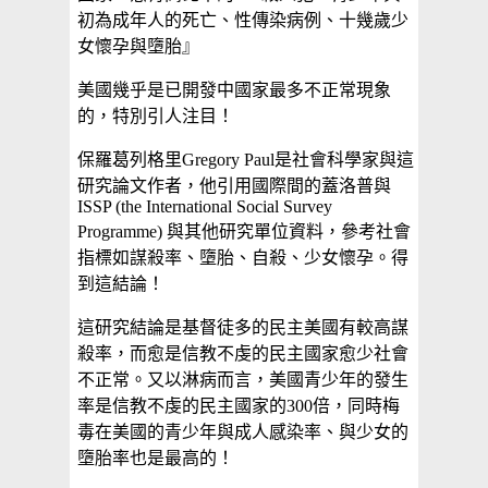
初為成年人的死亡、性傳染病例、十幾歲少
女懷孕與墮胎』
美國幾乎是已開發中國家最多不正常現象
的，特別引人注目！
保羅葛列格里Gregory Paul是社會科學家與這
研究論文作者，他引用國際間的蓋洛普與
ISSP (the International Social Survey
Programme) 與其他研究單位資料，參考社會
指標如謀殺率、墮胎、自殺、少女懷孕。得
到這結論！
這研究結論是基督徒多的民主美國有較高謀
殺率，而愈是信教不虔的民主國家愈少社會
不正常。又以淋病而言，美國青少年的發生
率是信教不虔的民主國家的300倍，同時梅
毒在美國的青少年與成人感染率、與少女的
墮胎率也是最高的！