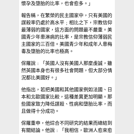
懷孕及墮胎的比率，也會愈多。」
報告稱，在繁榮的民主國家中，只有美國的
謀殺率仍處於高水平﹔相比之下，宗教信仰
最薄弱的國家，這方面的問題最不嚴重。美
國青少年患淋病的比率，是宗教信仰薄弱民
主國家的三百倍。美國青少年和成年人患梅
毒及墮胎的比率也極高。
保羅說﹕「英國人沒有美國人那麼虔誠，雖
然英國本身也有很多社會問題，但大部分情
況都比美國好。」
他指出，若把美國和其他國家例如法國、日
本和北歐國家比較，這種差異更加明顯。那
些國家致力降低謀殺、性病和墮胎比率，而
且做得十分成功。
保羅重申，他綜合不同研究的結果而總結到
有關結論。他說﹕「我相信，歐洲人愈來愈