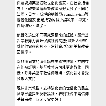
保羅說如英國這較世俗化國家，在社會指標
方面，較美國這基督教國家好太多了。同時
法國、日本、斯堪的納維亞(Scandinavian)等
世俗化國家 更是成功的減少謀殺率、早死、
性病傳染、墮胎。
他說依這些不同研究累積來的証據，顯示基
督宗教勢力實際促成社會病態; 歐洲人也察
覺他們愈來愈被不正常社會現況的基督教美
國排斥。
除非達爾文的演化論在美國被推翻，神的存
在能被証明，基督教才有可能更宗教化，同
樣，除非美國宗教信仰退燒，演化論才會受
多數人支持。
現這非宗教性，支持演化論的世俗化的民主
國家已能提出反駁論証，表明社會不需信仰
基督宗教，狀況反會更好！