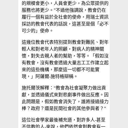
的規模會更小，人員會更少，為公眾提供的
服務也將更少。”不過他強調說，教會仍在
履行一個有益於全社會的使命，用瑞士資訊
採訪的教會代表的話說，這甚至是個「必不
可少的」使命。
這幾位教會代表特別提到教會對難民、對年
輕人和對老年人的照顧，對病人的精神關
懷，對失去親人者的幫助，等等。「假如沒
有教會，沒有教會透過大量志工工作建立起
來的這些機構，那麼這一切都不可能實
現，」阿薩爾-施特格辯稱。
施托爾茨解釋：“教會為社會凝聚力做出貢
獻，並透過儀式來對悲劇事件做出反應。因
此問題是，假如教會消失了，誰將接過接力
棒？政府？還是民間社會的其他參與者？”
這位社會學家最後補充道，對許多人-甚至
不信教的人-來說，他們依然會對教會有一