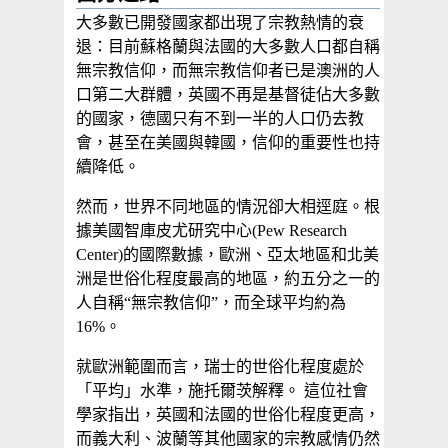
大多數已開發國家都出現了宗教熱情的衰
退：目前蘇格蘭與法國的大多數人口都自稱
無宗教信仰，而無宗教信仰者已是澳洲的人
口第二大群體，英國不再是基督徒佔大多數
的國家，德國只有不到一半的人口仍去教
會，甚至在美國與韓國，信仰的重要性也持
續降低。
然而，世界不同地區的情況卻大相逕庭。根
據美國智庫皮尤研究中心(Pew Research
Center)的國際數據，歐洲、亞太地區和北美
洲是世俗化程度最高的地區，約五分之一的
人自稱“無宗教信仰”，而全球平均約為
16%。
就歐洲範圍而言，瑞士的世俗化程度處於
「平均」水準，施托爾茨解釋。 這位社會
學家指出，英國和法國的世俗化程度更高，
而義大利、波蘭等其他國家的宗教感情仍然