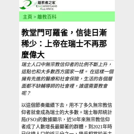
主頁
>
離教百科
教堂門可羅雀，信徒日漸
稀少：上帝在瑞士不再那
麼偉大
瑞士人口中無宗教信仰者的比例不斷上升，
這點也和大多數西方國家一樣。 在這樣一個
擁有先進的醫療和社會保險，生活的各個層
面都不缺輔導師的社會裡，誰還需要教會
呢？
以這個節奏繼續下去，用不了多久無宗教信
仰者就會成為瑞士的大多數。瑞士聯邦統計
局(FSO)的數據顯示，近50年來無宗教信仰
者成了人數增長最顯著的群體，到2021年時
已佔總人口的近三分之一，幾乎相當於天主