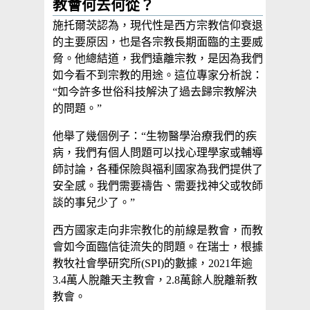
教會何去何從？
施托爾茨認為，現代性是西方宗教信仰衰退
的主要原因，也是各宗教長期面臨的主要威
脅。他總結道，我們遠離宗教，是因為我們
如今看不到宗教的用途。這位專家分析說：
“如今許多世俗科技解決了過去歸宗教解決
的問題。”
他舉了幾個例子：“生物醫學治療我們的疾
病，我們有個人問題可以找心理學家或輔導
師討論，各種保險與福利國家為我們提供了
安全感。我們需要禱告、需要找神父或牧師
談的事兒少了。”
西方國家走向非宗教化的前線是教會，而教
會如今面臨信徒流失的問題。在瑞士，根據
教牧社會學研究所(SPI)的數據，2021年逾
3.4萬人脫離天主教會，2.8萬餘人脫離新教
教會。