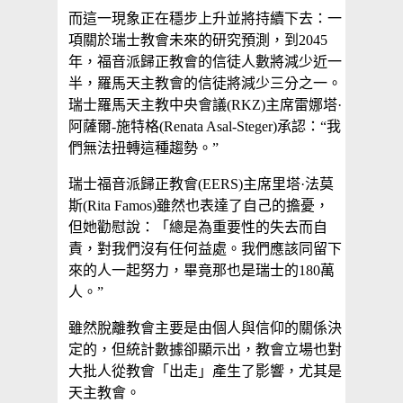
而這一現象正在穩步上升並將持續下去：一
項關於瑞士教會未來的研究預測，到2045
年，福音派歸正教會的信徒人數將減少近一
半，羅馬天主教會的信徒將減少三分之一。
瑞士羅馬天主教中央會議(RKZ)主席雷娜塔·
阿薩爾-施特格(Renata Asal-Steger)承認：“我
們無法扭轉這種趨勢。”
瑞士福音派歸正教會(EERS)主席里塔·法莫
斯(Rita Famos)雖然也表達了自己的擔憂，
但她勸慰說：「總是為重要性的失去而自
責，對我們沒有任何益處。我們應該同留下
來的人一起努力，畢竟那也是瑞士的180萬
人。”
雖然脫離教會主要是由個人與信仰的關係決
定的，但統計數據卻顯示出，教會立場也對
大批人從教會「出走」產生了影響，尤其是
天主教會。