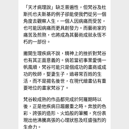
「天才病理說」缺乏普遍性，但梵谷及杜
斯托也夫斯基的例子卻能使我們從另一個
角度去觀察人生，一個人因病痛而受苦，
也可能因病痛而更具創發力。而藝術家的
痛苦及煎熬，也將成為其藝術成就永恆不
朽的一部份。
撇開生理疾病不說，精神上的挫折對梵谷
也有其正面意義的。倘若當初事業愛情一
帆風順，梵谷可能只是個成功的畫商或成
功的牧師，娶妻生子，過尋常百姓的生
活，而不是揚名後世，在現代繪畫佔有重
要地位的畫家梵谷了。
梵谷較成熟的作品都完成於阿羅期時以
後，正是他疾病日趨嚴重之時。奔放的色
彩、誇張的造形、火焰般的筆觸，充份表
現出他沸騰高張的心理狀態及旺盛強烈的
生命力。