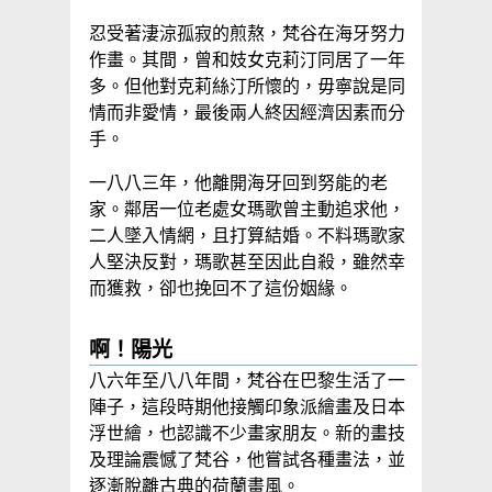
忍受著淒涼孤寂的煎熬，梵谷在海牙努力
作畫。其間，曾和妓女克莉汀同居了一年
多。但他對克莉絲汀所懷的，毋寧說是同
情而非愛情，最後兩人終因經濟因素而分
手。
一八八三年，他離開海牙回到努能的老
家。鄰居一位老處女瑪歌曾主動追求他，
二人墜入情網，且打算結婚。不料瑪歌家
人堅決反對，瑪歌甚至因此自殺，雖然幸
而獲救，卻也挽回不了這份姻緣。
啊！陽光
八六年至八八年間，梵谷在巴黎生活了一
陣子，這段時期他接觸印象派繪畫及日本
浮世繪，也認識不少畫家朋友。新的畫技
及理論震憾了梵谷，他嘗試各種畫法，並
逐漸脫離古典的荷蘭畫風。