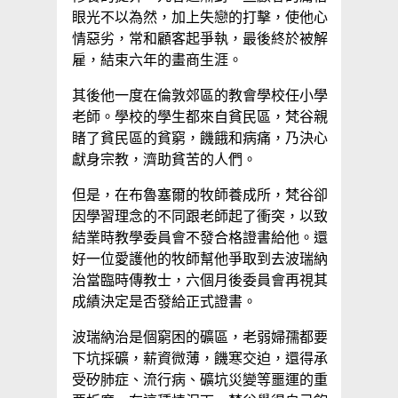
眼光不以為然，加上失戀的打擊，使他心
情惡劣，常和顧客起爭執，最後終於被解
雇，結束六年的畫商生涯。
其後他一度在倫敦郊區的教會學校任小學
老師。學校的學生都來自貧民區，梵谷親
睹了貧民區的貧窮，饑餓和病痛，乃決心
獻身宗教，濟助貧苦的人們。
但是，在布魯塞爾的牧師養成所，梵谷卻
因學習理念的不同跟老師起了衝突，以致
結業時教學委員會不發合格證書給他。還
好一位愛護他的牧師幫他爭取到去波瑞納
治當臨時傳教士，六個月後委員會再視其
成績決定是否發給正式證書。
波瑞納治是個窮困的礦區，老弱婦孺都要
下坑採礦，薪資微薄，饑寒交迫，還得承
受矽肺症、流行病、礦坑災變等噩運的重