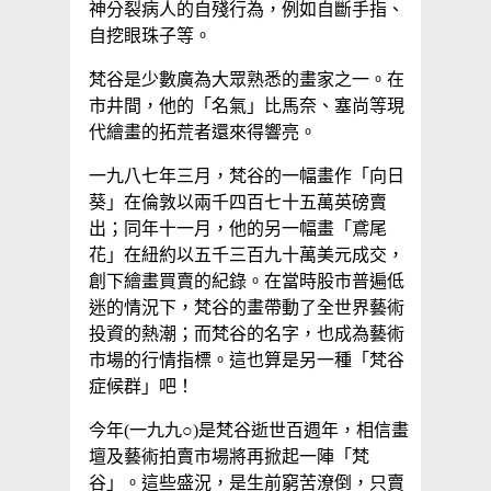
神分裂病人的自殘行為，例如自斷手指、
自挖眼珠子等。
梵谷是少數廣為大眾熟悉的畫家之一。在
市井間，他的「名氣」比馬奈、塞尚等現
代繪畫的拓荒者還來得響亮。
一九八七年三月，梵谷的一幅畫作「向日
葵」在倫敦以兩千四百七十五萬英磅賣
出；同年十一月，他的另一幅畫「鳶尾
花」在紐約以五千三百九十萬美元成交，
創下繪畫買賣的紀錄。在當時股市普遍低
迷的情況下，梵谷的畫帶動了全世界藝術
投資的熱潮；而梵谷的名字，也成為藝術
市場的行情指標。這也算是另一種「梵谷
症候群」吧！
今年(一九九○)是梵谷逝世百週年，相信畫
壇及藝術拍賣市場將再掀起一陣「梵
谷」。這些盛況，是生前窮苦潦倒，只賣