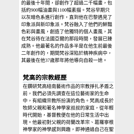
的最後十年間，卻創作了超過二千幅畫，包
括約900幅油畫與1100幅素描。梵谷早期只
以灰暗色系進行創作，直到他在巴黎遇見了
印象派與新印象派。梵谷融入了他們的鮮豔
色彩與畫風，創造了他獨特的個人畫風，其
在梵谷待在法國亞爾的那段時間，發展已臻
成熟。他最著名的作品多半是在他生前最後
二年創作的，期間梵谷深陷於精神疾病中，
其最後在他37歲那年將他導向自殺一途。
梵高的宗教經歷
在鑽研梵高紐南藝術作品的宗教掙扎矛盾之
前，我們必須先調查在這位藝術家的生命
中，有組織宗教所扮演的角色。梵高成長於
牧師父親和著名神學家叔叔的家庭，從年輕
時代開始，基督教便在他的日常生活中出
現。他最初對父親的荷蘭改革宗、葛羅寧根
神學家的神學感到興趣，即神通過自己在聖