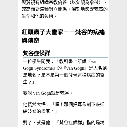
與蔑視有組織宗教偽善（以父親為象徵），
梵高面對這種對立關係，深刻地影響梵高的
生命和他的藝術。
紅頭瘋子大畫家－－梵谷的病痛
與傳奇
梵谷症候群
一位學生問我：「教科書上所說『van
Gogh Syndrome』的『van Gogh』是人名還
是地名﹖是不是第一個發現這種病症的醫
生﹖」
我說 van Gogh就是梵谷。
他恍然大悟：「喔！那個把耳朵割下來送
給妓女的畫家。」
對了，就是他。「梵谷症候群」指的是精