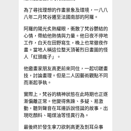
為了尋找理想的作畫景象及環境，一八八
八年二月梵谷遷至法國南部的阿羅。
阿羅的陽光炙熱耀眼，衝散了梵谷鬱結的
心情，帶給他熱情與力量。他日夜不停地
工作，白天在田野寫生，晚上也常徹夜作
畫。當地人稱這位整天頂著烈日畫圖的怪
人「紅頭瘋子」。
他邀畫家朋友高更前來同住，一起切蹉畫
技，討論畫理。但是二人因藝術觀點不同
而漸起爭執。
實際上，梵谷的精神狀態在此時期也正逐
漸偏離正常。他變得焦躁、多疑、易激
動，聽到聲音在耳邊訴說怪誕的故事，出
現吃顏料、喝煤油等怪異行為。
最後終於發生拿刀欲刺高更及割耳朵事