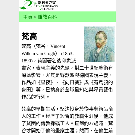
主頁
>
離教百科
梵高
梵高（梵谷，Vincent
Willem van Gogh） (1853-
1890)，荷蘭著名後印象派
畫家，表現主義的先驅，對二十世紀藝術有
深遠影響，尤其是野獸派與德國表現主義。
作品如《星夜》、《向日葵》與《有烏鴉的
麥田》等，已擠身於全球最知名與昂貴藝術
作品的行列。
梵高的早期生活，堅決投身於從事藝術品商
人的工作。經歷了短暫的教職生涯後，他成
了貧困的傳教採礦工人。直到約27歲時，梵
谷才開始了他的畫家生涯；然而，在他生前