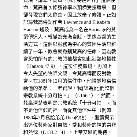
實現「謙卑、簡單、[和] 蔑視世界」這個使
命，梵高首次修讀神學以預備受按職事，但
卻發現它們太偽善，因此放棄了修讀。正如
記錄梵高傳記作者 Lawrence and Elisabeth
Hanson 述及，梵高成為一名在Borinage的貧
窮傳道人，轉變為充滿自貶、更像基督的生
活方式。這個以服務為中心的貧困生活只維
續了一年，教會就撤銷梵高的任命，因為教
會恐怕所有的宗教領袖都會如此狂熱地犧牲
（Hanson 47-9）。這次任務撤銷，再加上
令人失望的牧師父親，令梵高轉而反對教
會。在1881年12月的信件中，他憤怒地寫信
給他的弟弟：「老實說，我[認為]他們整個
宗教系統十分可怕。」（L166.1）。然而，
梵高清楚表明是宗教系統「十分可怕」，而
不是他信仰的神，而從其他信件中（例如
1880年7月寫給弟弟Theo的信），繼續揭示
出這位藝術家對自然、愛和藝術的神的崇拜
和熱忱（L133.2 - 4）。上帝安慰的期待，