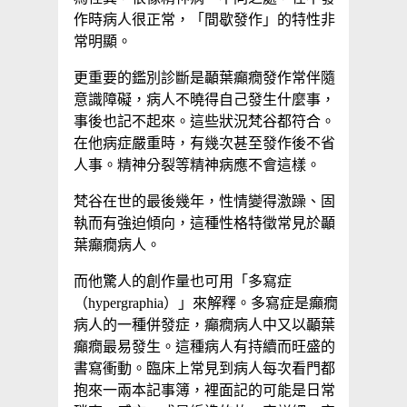
作時病人很正常，「間歇發作」的特性非
常明顯。
更重要的鑑別診斷是顳葉癲癇發作常伴隨
意識障礙，病人不曉得自己發生什麼事，
事後也記不起來。這些狀況梵谷都符合。
在他病症嚴重時，有幾次甚至發作後不省
人事。精神分裂等精神病應不會這樣。
梵谷在世的最後幾年，性情變得激躁、固
執而有強迫傾向，這種性格特徵常見於顳
葉癲癇病人。
而他驚人的創作量也可用「多寫症
（hypergraphia）」來解釋。多寫症是癲癇
病人的一種併發症，癲癇病人中又以顳葉
癲癇最易發生。這種病人有持續而旺盛的
書寫衝動。臨床上常見到病人每次看門都
抱來一兩本記事簿，裡面記的可能是日常