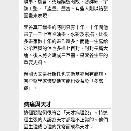
瑣事、感言、或是編造的故，容詳細，字
跡工整，「產量」豐富。有些人則以繪製
圖畫來表現。
梵谷真正繪畫的時間只有十年，十年間他
畫了一千七百幅油畫、水彩及素描，比很
多畫家數十年的畫作還多。而他一生寫給
弟弟西奧的信也多達七百封，封封長篇大
論。後人將之輯成三巨冊，是梵谷生平的
重要史料。
俄國大文豪杜斯托也夫斯基亦患有癲癇，
有些醫學家懷疑他可能也受益於「多寫
症」。
病痛與天才
這個觀點倒很符合「天才病理說」。持這
種主張的人認為天才都是不正常的。他們
因生理或心理的異常而成為天才。