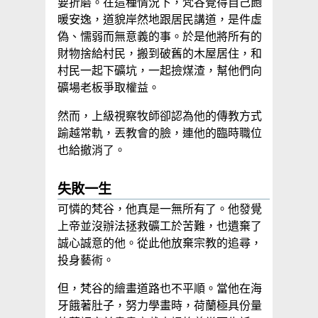
要折磨。在這種情況下，梵谷覺得自己飽
暖安逸，道貌岸然地跟居民講道，是件虛
偽、懦弱而無意義的事。於是他將所有的
財物捨給村民，搬到破舊的木屋居住，和
村民一起下礦坑，一起撿煤渣，幫他們向
礦場老板爭取權益。
然而，上級視察牧師卻認為他的傳教方式
踰越常軌，丟教會的臉，連他的臨時職位
也給撤消了。
失敗一生
可憐的梵谷，他真是一無所有了。他發覺
上帝並沒辦法拯救礦工於苦難，也遺棄了
誠心誠意的他。從此他放棄宗教的追尋，
投身藝術。
但，梵谷的繪畫道路也不平順。當他在海
牙餓著肚子，努力學畫時，荷蘭極具份量