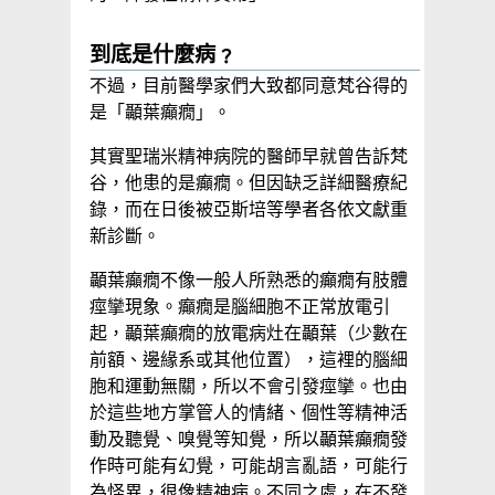
到底是什麼病﹖
不過，目前醫學家們大致都同意梵谷得的
是「顳葉癲癇」。
其實聖瑞米精神病院的醫師早就曾告訴梵
谷，他患的是癲癇。但因缺乏詳細醫療紀
錄，而在日後被亞斯培等學者各依文獻重
新診斷。
顳葉癲癇不像一般人所熟悉的癲癇有肢體
痙攣現象。癲癇是腦細胞不正常放電引
起，顳葉癲癇的放電病灶在顳葉（少數在
前額、邊緣系或其他位置），這裡的腦細
胞和運動無關，所以不會引發痙攣。也由
於這些地方掌管人的情緒、個性等精神活
動及聽覺、嗅覺等知覺，所以顳葉癲癇發
作時可能有幻覺，可能胡言亂語，可能行
為怪異，很像精神病。不同之處，在不發