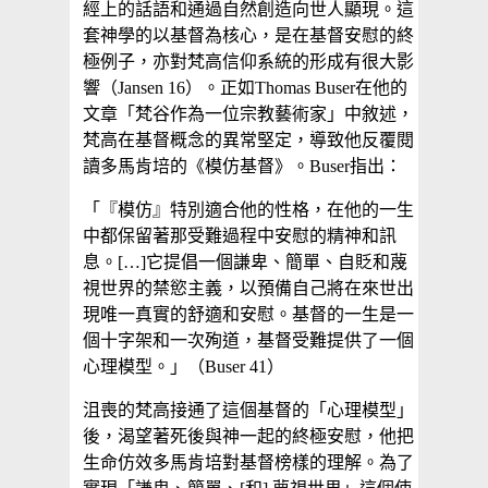
經上的話語和通過自然創造向世人顯現。這
套神學的以基督為核心，是在基督安慰的終
極例子，亦對梵高信仰系統的形成有很大影
響（Jansen 16）。正如Thomas Buser在他的
文章「梵谷作為一位宗教藝術家」中敘述，
梵高在基督概念的異常堅定，導致他反覆閱
讀多馬肯培的《模仿基督》。Buser指出：
「『模仿』特別適合他的性格，在他的一生
中都保留著那受難過程中安慰的精神和訊
息。[…]它提倡一個謙卑、簡單、自貶和蔑
視世界的禁慾主義，以預備自己將在來世出
現唯一真實的舒適和安慰。基督的一生是一
個十字架和一次殉道，基督受難提供了一個
心理模型。」（Buser 41）
沮喪的梵高接通了這個基督的「心理模型」
後，渴望著死後與神一起的終極安慰，他把
生命仿效多馬肯培對基督榜樣的理解。為了