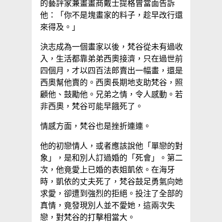
的藝評家兼畫畫商戴士提格曾當面告訴
他：「你不是塊畫家的料子，趁早改行還
來得及。」
決志成為一個畫家以後，梵谷從未有過收
入，生活都靠弟弟西奧接濟，只在過世前
四個月，才以四百法郎賣出一幅畫，還是
西奧幫他賣的。西奧長期地支助梵谷，照
顧他、鼓勵他。兄弟之情，令人感動。若
非西奧，梵谷可能早餓死了。
情感方面，梵谷也是挫折連連。
他的初戀情人，或者應該說他「單戀的對
象」，是和別人訂過婚的「死會」。第二
次，他竟愛上已婚的表姐凱依。在海牙
時，凱依的丈夫死了，梵谷鼓足勇氣向她
求愛，卻遭到強烈的拒絕。投注了全部的
真情，竟發現別人並不愛她，這兩次失
戀，對梵谷的打擊相當大。