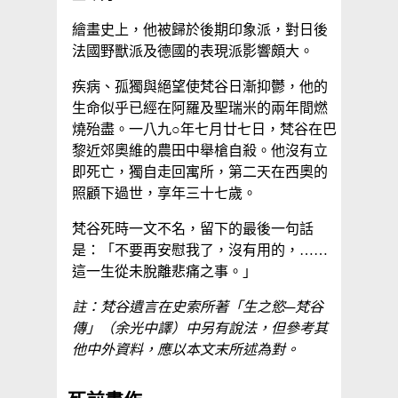
繪畫史上，他被歸於後期印象派，對日後
法國野獸派及德國的表現派影響頗大。
疾病、孤獨與絕望使梵谷日漸抑鬱，他的
生命似乎已經在阿羅及聖瑞米的兩年間燃
燒殆盡。一八九○年七月廿七日，梵谷在巴
黎近郊奧維的農田中舉槍自殺。他沒有立
即死亡，獨自走回寓所，第二天在西奧的
照顧下過世，享年三十七歲。
梵谷死時一文不名，留下的最後一句話
是：「不要再安慰我了，沒有用的，……
這一生從未脫離悲痛之事。」
註：梵谷遺言在史索所著「生之慾─梵谷
傳」（余光中譯）中另有說法，但參考其
他中外資料，應以本文末所述為對。