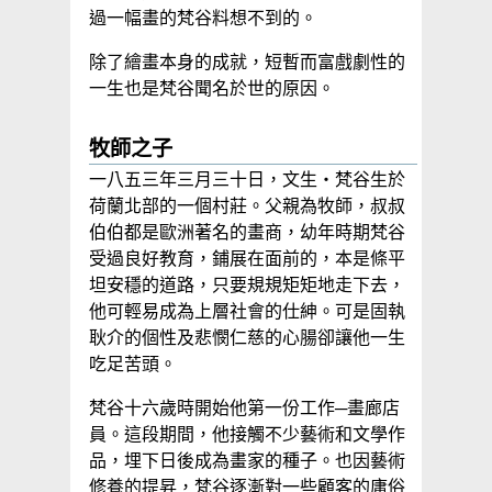
過一幅畫的梵谷料想不到的。
除了繪畫本身的成就，短暫而富戲劇性的
一生也是梵谷聞名於世的原因。
牧師之子
一八五三年三月三十日，文生‧梵谷生於
荷蘭北部的一個村莊。父親為牧師，叔叔
伯伯都是歐洲著名的畫商，幼年時期梵谷
受過良好教育，鋪展在面前的，本是條平
坦安穩的道路，只要規規矩矩地走下去，
他可輕易成為上層社會的仕紳。可是固執
耿介的個性及悲憫仁慈的心腸卻讓他一生
吃足苦頭。
梵谷十六歲時開始他第一份工作─畫廊店
員。這段期間，他接觸不少藝術和文學作
品，埋下日後成為畫家的種子。也因藝術
修養的提昇，梵谷逐漸對一些顧客的庸俗