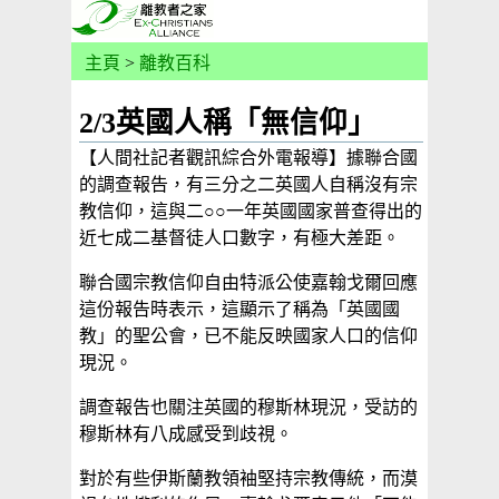
主頁
>
離教百科
2/3英國人稱「無信仰」
【人間社記者觀訊綜合外電報導】據聯合國
的調查報告，有三分之二英國人自稱沒有宗
教信仰，這與二○○一年英國國家普查得出的
近七成二基督徒人口數字，有極大差距。
聯合國宗教信仰自由特派公使嘉翰戈爾回應
這份報告時表示，這顯示了稱為「英國國
教」的聖公會，已不能反映國家人口的信仰
現況。
調查報告也關注英國的穆斯林現況，受訪的
穆斯林有八成感受到歧視。
對於有些伊斯蘭教領袖堅持宗教傳統，而漠