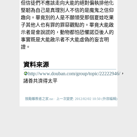
但信徒們不應該走向大能的絕對偏執排他化
堅韌為自己是真理別人不信的是魔鬼之信仰
趣向。畢竟別的人是不願領受那個夏娃吃果
子其他人也有罪的罪惡觀點的。畢竟大能啟
示者是會說謊的，動物都怕恐懼諾亞後人的
事實既是大能啟示者不大能虛偽的妄言明
證。
資料來源
http://www.douban.com/group/topic/22222946/
，
諸善共濟得太平
鼓勵離教者之家.txt
· 上一次變更: 2012/02/02 10:50 (外部編輯)