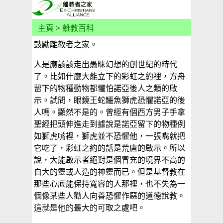
主頁
>
離教百科
鼓勵離教者之家。
人是應該該走出愚昧幻想的創世紀的時代
了。比如什麼大能立下的彩虹之約裡，方舟
留下的物種動物都懼怕諾亞後人之類的啟
示。試問，眼鏡王蛇鱷魚獅虎恐懼諾亞的後
人嗎。顯然不是的。曾經有個西方男子手拿
聖經把頭伸進走到據說是諾亞留下的物種例
如獅虎嘴裡，獅虎並不恐懼他，一張嘴就把
它吃了，彩虹之約的話是荒唐的啟示。所以
說，大能啟示者絕對是個冒充的境界不高的
自大的靈或人造的神靈而已。但是基督教在
那些心底能保持寬容的人那裡，也不失為一
個像某些人勸人向善恐懼作惡的道德說教。
這就是他的最大的可取之處吧。