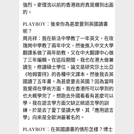
強烈。麥理浩以前的香港政府真是爛到出面
的。
PLAYBOY：後來你為甚麼要到英國讀書
呢？
周兆祥：我在新法中學教了一年英文，在玫
瑰崗中學教了兩年中文，然後進入中文大學
翻譯系做了兩年助教，又在中大翻譯中心做
了三年編輯。在這段期間，我也在港大做兼
讀生，修讀碩士學位，論文是研究莎土比亞
《哈姆雷持》的各種中文譯本。然後我去英
國讀了五年書。為甚麼要去英國？因為當時
我覺得在學術方面，我在香港所可以學到的
也大概學完了，想跑去外國看看有甚麼可以
學。我在語言學方面欠缺正統語言學的訓
練，於是去了愛丁堡讀大學，其「應用語言
學」向來是全歐洲最著名的。
PLAYBOY：在英國讀書的情形怎樣？博士