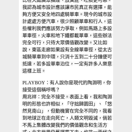
比在大庭廣眾抽煙、放臭屁、吐痰更可惡。
我認為城市設計應該讓市民真正有選擇，能
夠方便又安全地四處騎單車。現今的城市設
計處處方便汽車，很少照顧單車和行人，這
些權利我們應該努力爭取，例如馬路上多設
單車徑，火車和地下鐵都載單車，這些辦法
完全可行，只待大眾價值觀改變。又比如
說，東區走廊如果設有全線單車徑，從太古
城騎單車到中環，只消十五到二十分鐘便可
抵達，若多設單車泊位，一定有許多人樂意
這樣上班。
PLAYBOY：有人說你是現代的陶淵明，你
接受這個稱呼嗎？
周兆祥：完全不接受。表面上看，我和陶淵
明的形態也許相似，「守拙歸園田」、「悠
然見南山」，但動機實在完全不同的，我看
到地球正在走向死亡，人類文明毀滅，倘若
不馬上集體改變我們的價值觀念和生活方