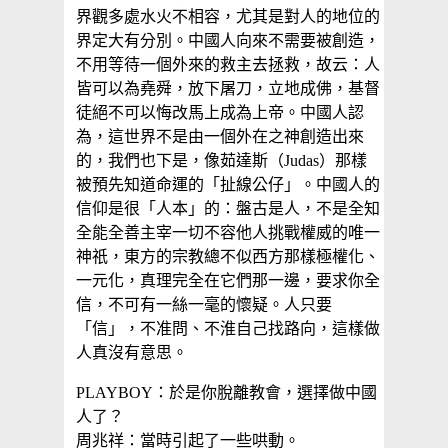
界觀多處水火不相容，尤其是對人的地位的
界定大有分別。中國人向來不需要被創造，
不用等待一個外來的救主去拯救，故云：人
皆可以為堯舜，放下屠刀，立地成佛，基督
徒絕不可以悔改馬上成為上帝。中國人認
為，這世界不是由一個外在之神創造出來
的，我們也下是，像茹達斯（Judas）那樣
被預先知道命運的「扯線公仔」。中國人的
信仰是很「人本」的：盤古是人，不是全知
全能全善主宰一切不容他人挑戰權威的唯一
神祇，東方的宗教總不似西方那樣極權化、
一元化，真理完全在它們那一邊，要求你全
信，不可有一絲一毫的懷疑。人只要
「信」，不准問、不淮自己找路向，這樣做
人真沒有意思。
PLAYBOY：於是你脫離教會，選擇做中國
人了？
周兆祥：當時引起了一些哄動。