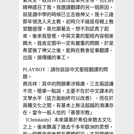
紫先生、教育界代表司徒華先生等，他們的
精神感召了我。我選讀翻譯的另一個原因，
就是讀中學的時候已立志做神父。我十三歲
那年領洗入天主教，初時只不過是母親上教
堂聽道理，我也跟著去，想不到認真了起
來，後來我發覺，中英文書的聖經內容相差
頗大，我肯定箇中一定有嚴重的問題，於是
希望做了神父之後，能夠在教會從事翻譯、
出版，搞傳播的事工。
PLAYBOY：請你談談中文聖經翻譯的問
題。
周兆祥：其中的問題牽涉極廣，三言兩語講
不完。簡單一點說，主要不在於中文譯本的
文學水平（這方面始終可以改善），而在於
兩種文化之間，有基本上無法超越的鴻溝存
在，當今一般人信的「基督宗教」
（Christianity）本來建基於希伯來猶太文化
之上，後來醮滿了過去千多年歐洲的思想，