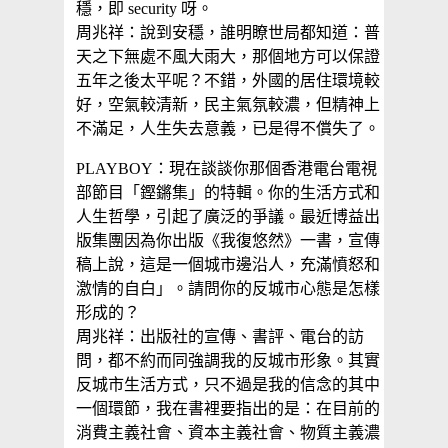
穩，即 security 呀。
周兆祥：說到安穩，誰明瞭世局都知道：普
天之下無處不風大雨大，那個地方可以保證
五年之後太平呢？不錯，外國的居住環境較
好，空氣較清新，民主氣氛較濃，但精神上
不滿足，人生失去意義，已是得不償失了。
PLAYBOY：現在談談你那個香港電台電視
部節目「鏗鏘集」的特輯。你的生活方式和
人生哲學，引起了廣泛的爭議。最近博益出
版集團因為你出版《我復悠然》一書，宣傳
稿上說，這是一個城市邊沿人，充滿憤怒和
激情的自白」。請問你的反城市心態是怎樣
形成的？
周兆祥：出版社的宣傳、書評、電台的訪
問，都不約而同強調我的反城市形象。其實
反城市生活方式，只不過是我的信念的其中
一個環節，我在書裡要指出的是：在目前的
消費主義社會、資本主義社會、物質主義濃