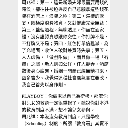
周兆祥：第一，這是新婚夫婦最需要用錢的
時侯，卻往往被迫違反自己意願拿這些錢花
費在酒席上，浪費之極；第二，這樣的飲
宴，既極度浪費物資，又對健康完全無益：
第三，整個過程，無聊透頂，你坐在酒家
裡，沒有誰認真想跟你交往，你打牌不是，
不打牌又不是；第四，紅色打單信亂派，為
了充場面，收信人破財兼費時失事；第五，
人人虛偽，「做戲咁做」，而且做一場「冇
癮」之戲，新人則如公仔，任人擺弄，酒席
散後身心疲累，婚姻一開始已經無精打采，
凶多吉少。我覺得這種社會風氣實在要改，
我自己首先以身作則。
PLAYBOY：你處處以自己為榜樣，那麼你
對兒女的教育一定很重視了，聽說你對本港
的教育制度不滿，想不讓兒女參與。
周兆祥：本港沒有教育制度，只是學校
（Schooling）制度。所謂「教育署」其實不