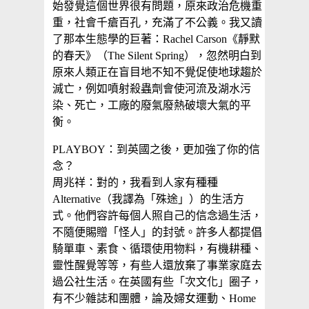
始發覺這個世界很有問題，原來政治危機重
重，社會千瘡百孔，充滿了不公義。我又讀
了那本生態學的巨著：Rachel Carson《靜默
的春天》（The Silent Spring），忽然明白到
原來人類正在盲目地不知不覺促使地球趨於
滅亡，例如噴射殺蟲劑會使河流及湖水污
染、死亡，工廠的廢氣廢熱破壞大氣的平
衡。
PLAYBOY：到英國之後，更加強了你的信
念？
周兆祥：對的，我看到人家有種種
Alternative（我譯為「殊途」）的生活方
式。他們容許每個人照自己的信念過生活，
不隨便賜贈「怪人」的封號。許多人都提倡
騎單車、素食、循環使用物料，有機耕種、
靈性醒覺等等，有些人還放棄了事業家庭去
過公社生活。在英國有些「次文化」圈子，
有不少雜誌和團體，論及婦女運動、Home