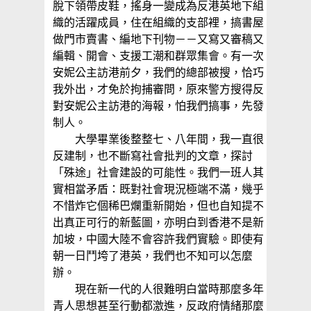
脫下領帶皮鞋，搖身一變成為反港英地下組
織的活躍成員，住在組織的支部裡，搞書屋
做門市賣書、編地下刊物－－又寫又審稿又
編輯、開會、支援工潮和群眾集會。有一次
安妮公主訪港前夕，我們的總部被搜，恰巧
我外出，才免於拘捕審問，原來警方搜得反
對安妮公主訪港的海報，怕我們搞事，先發
制人。
大學畢業後整整七、八年間，我一直很
反建制，也不斷寫社會批判的文章，探討
「殊途」社會建設的可能性。我們一班人其
實相當矛盾：既對社會現況極端不滿，幾乎
不惜炸它個稀巴爛重新開始，但也自知提不
出真正可行的新藍圖，亦明白到香港不是新
加坡，中國大陸不會容許我們實驗。即使有
朝一日鬥垮了港英，我們也不知可以怎麼
辦。
現在新一代的人很難明白當時那麼多年
青人思想甚至行動都激進，反政府情緒那麼