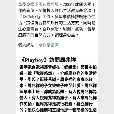
量
及
綠田園有機農場
。2005年離開大學工
作的崗位，全情投入綠色生活教育基金項目
「
Club O
」工作，多年來積極推廣綠色生
活，提倡符合自然規律的生活方式，同時關
注心靈需要，喜以冥想、瑜伽、氣功、音樂
療癒等的自然方式，調理身心靈。
個人網站：
祥講長有
《Playboy》訪問周兆祥
香港電台電視部曾經在「鏗鏘集」節目中拍
過一輯「我復悠然」，介紹周兆祥的生活哲
學，引起了街談巷議。周兆祥的家庭吃紅
米，周兆祥的子女被蚊子咬至紅腫，周兆祥
踩單車上班，都成為話題。有人視周兆祥為
怪人，有人視周兆祥為瘋子，有人拿周兆祥
作笑柄。但周兆祥是我行我素，獨立獨行
的；他決心推廣和宣揚他那一套簡樸的生活