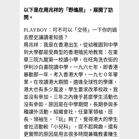
以下是在周兆祥的「野鴿居」，展開了訪
問。
PLAYBOY：可不可以「交待」一下你的過
去歷史讓讀者知道？
周兆祥：我是在香港出生，從幼稚園到中學
到大學都是受典型的香港殖民地教育：在東
華三院九龍第一校讀小學，在旺角洗衣街的
伊利沙白書院讀中學，一九六七年，即香港
暴動那一年，考入香港大學，一九七０年畢
業。在攻讀港大期間，適逢全球性的學運，
港大也有多少風波，學生要求改革校政。我
並沒有參加，三年之內幾乎甚麼學生活動也
沒有參如，原因是在中學期間，長期參與多
種課外活動，組織會社，任童軍領袖、班
長、領袖生，「玩」夠了，覺得港大的學生
會社活動較「小兒科」，提不起興趣。還有
更實際的原因是用去很多時間兼職教書賺生