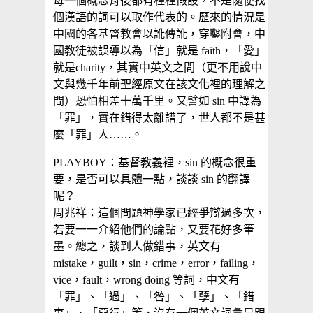
每一個概念背後都有種種假設，不是隨便找
個漢語的詞可以取作代表的。歷來的情況是
中國的各基督教會以訛傳訛，穿鑿附會，中
國教徒被誤導以為「信」就是 faith，「愛」
就是charity，其實中英文之間（更不用說中
文與幾千年前聖經原文在該文化裡的理解之
間）恐怕相差十萬千里。又譬如 sin 中譯為
「罪」，實在錯得太離譜了，世人都不是甚
麼「罪」人……。
PLAYBOY：基督教義裡，sin 的概念很重
要，是否可以具體一點，談談 sin 的翻譯
呢？
周兆祥：這個問題神學家已經爭辯過多次，
若要一一介紹他們的論點，又要花好多筆
墨。總之，談到人做錯事，英文有
mistake，guilt，sin，crime，error，failing，
vice，fault，wrong doing 等詞，中文有
「罪」、「過」、「咎」、「孽」、「錯