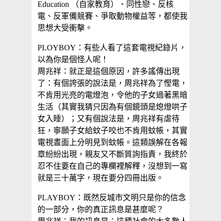
Education （自家教育）、同性戀、反核
電、反軍備競賽、爭取動物權益等，都使我
思想大受衝擊。
PLOYBOY：有些人看了這套電視紀錄片，
以為你是個怪人呢！
周兆祥：就正是這個原因，許多謠傳出現
了：有個誇張的說法是，周兆祥為了慳電，
不肯用光亮的電燈泡，令他的子女過著黑暗
生活（其實我猜只因為有個鏡頭是熄燈哄子
女入睡）；又有個說法是，周兆祥有虐待
狂，寧願子女給蚊子咬也不肯用蚊帳，其實
電視晝面上分明見到蚊帳。這類誤解在各報
章紛紛出現，親友又不斷質詢指責，我終於
忍不住要在自己的專欄裡解釋，沒想到一寫
就是三十萬字，現在要分四冊出版。
PLAYBOY：既然反城市文明只是你的信念
的一部分，你的真正訊息是甚麼呢？