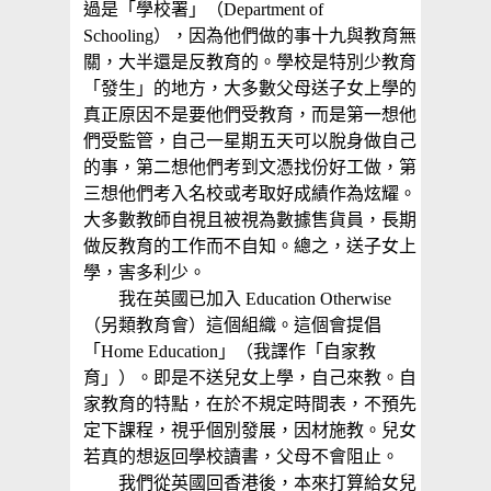
過是「學校署」（Department of
Schooling），因為他們做的事十九與教育無
關，大半還是反教育的。學校是特別少教育
「發生」的地方，大多數父母送子女上學的
真正原因不是要他們受教育，而是第一想他
們受監管，自己一星期五天可以脫身做自己
的事，第二想他們考到文憑找份好工做，第
三想他們考入名校或考取好成績作為炫耀。
大多數教師自視且被視為數據售貨員，長期
做反教育的工作而不自知。總之，送子女上
學，害多利少。
我在英國已加入 Education Otherwise
（另類教育會）這個組織。這個會提倡
「Home Education」（我譯作「自家教
育」）。即是不送兒女上學，自己來教。自
家教育的特點，在於不規定時間表，不預先
定下課程，視乎個別發展，因材施教。兒女
若真的想返回學校讀書，父母不會阻止。
我們從英國回香港後，本來打算給女兒