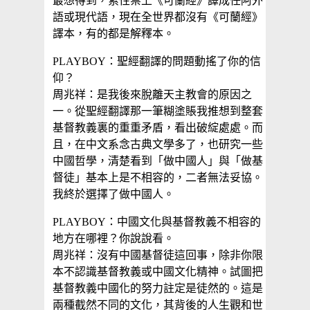
最想得到，索性禁上《可蘭經》譯成任阿外
語或現代語，現在全世界都沒有《可蘭經》
譯本，有的都是解釋本。
PLAYBOY：聖經翻譯的問題動搖了你的信
仰？
周兆祥：是我後來脫離天主教會的原因之
一。從聖經翻譯那一筆糊塗賬我推想到整套
基督教義裏的重重矛盾，看出破綻處處。而
且，在中文系念古典文學多了，也研究一些
中國哲學，清楚看到「做中國人」與「做基
督徒」基本上是不相容的，二者無法妥協。
我終於選擇了做中國人。
PLAYBOY：中國文化與基督教義不相容的
地方在哪裡？你說說看。
周兆祥：沒有中國基督徒這回事，除非你限
本不認識基督教義或中國文化精神。試圖把
基督教義中國化的努力註定是徒然的。這是
兩種截然不同的文化，其背後的人生觀和世