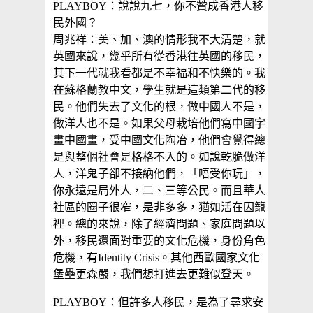
PLAYBOY：說說九七，你不贊成香港人移
民外國？
周兆祥：美、加、澳的情形我不大清楚，就
英國來說，幾乎所有從香港往英國的移民，
其下一代就我看都是不幸福和不快樂的。我
在蘇格蘭教中文，學生就是這類第二代的移
民。他們失去了文化的根，做中國人不是，
做洋人也不是。如果父母栽培他們寫中國字
畫中國畫，受中國文化陶冶，他們會覺得總
是與整個社會是格格不入的。如說乾脆做洋
人，洋鬼子卻不接納他們，「唔受你玩」，
你永遠是局外人，二、三等公民。而且華人
社區的圈子很窄，是非多多，猶如活在囚籠
裡。總的來說，除了經濟問題、家庭問題以
外，移民還面對重要的文化危機，身份角色
危機，有Identity Crisis。其他西歐國家文化
堡壘更森嚴，我們想打進去更難似登天。
PLAYBOY：但許多人移民，是為了尋求安