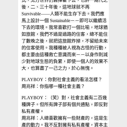
式，北方世界仍舊揮霍下去，也許一兩代之
後，二、三十年後，這地球就不再
Survivable——人類不能生存下去。我們應
馬上設計一個 Sustainable－－即可以繼續活
下去的環境。我常喜歡打一個比喻，地球猶
如旅館，我們不過是過路的住客，總不能住
了數晚之後，就把這旅館炸掉，不留給未來
的住客使用。我種種被人視為古怪的行動，
都主要由這種救亡意識而來－－以身作則減
少對地球生態的負累，即使一個人的效果不
大，也算盡了一己之力，於心無愧。
PLAYBOY：你對社會主義的看法怎樣？
周兆祥：你指哪一種社會主義？
PLAYBOY：（笑）對，社會主義有二百幾
種牌子。但所有牌子部有個共通點，即反對
私有產權。
周兆祥：人總喜歡擁有一些財產的，這是生
產的動力。我不反對擁有私有產權，資本主