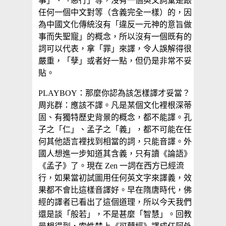
事」、「惡行」等，沒有一個英文詞彙是跟
任何一個中文對等（含義完全一樣）的，因
為中國文化傳統沒有「違反一元神的意旨做
事而失聖寵」的概念，所以沒有一個既有的
詞可以代表，拿「罪」來譯，令人誤解得很
嚴重，「孽」或者好一點，但仍是非常不妥
貼。
PLAYBOY：那麼你認為該怎樣譯才妥當？
周兆群：應該不譯。凡是某個文化裡根深蒂
固、有獨特歷史背景的概念，都不能譯。孔
子之「仁」、孟子之「義」，都不可能在任
何其他語言裡找到相當的詞，只能音譯。外
國人想進一步知道其含義，只有讀《論語》
《孟子》了。現在 Zen 一詞在西方已經流
行，如果當初試圖用任何英文字來譯義，效
果都不會比這樣音譯好。早在隋唐時代，佛
經的譯者已看出了這個道理，所以今天我們
還是談「般若」，不是甚麼「智慧」。回教