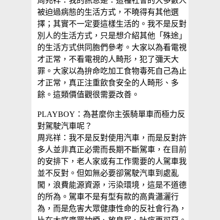
周兆祥：我的訊息是：這種社會的大多數人
被迫過病態的生活方式，不曉得有其他選
擇；其實不一定要這樣生活的。我不是反對
別人的生活方式，只是想介紹其他「殊途」
的生活方式供同胞們參考。大家以為看電視
才正常，不看電視的人畸形，犯了彌天大
罪。大家以為拚命吃加工食物毒死自己為止
才正常，真正注重飲食安全的人畸形、多
餘。這類價值觀很需要改善。
PLAYBOY：為甚麼你主張騎單車而極力反
對駕駛汽車呢？
周兆祥：我不是反對使用汽車，而是反對許
多人並非真正必需而長期不斷駕車，在目前
的安排下，老人家或有工作需要的人駕車我
並不反對。但如無必要卻駕駛汽車到處亂
闖，浪費能源資源，污染環境，這是不道德
的所為。駕車不是有型有款的高貴瀟灑行
為，而是危害大眾健康性命的反社會行為，