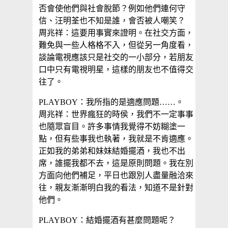
否會使他們與社會脫節？例如他們連何守
信、汪明荃也不知是誰，會否被人嘲笑？
周兆祥：這要用事實來證明。在社交方面，
難免與一些人格格不入，但從另一角度看，
談論電視應該只是社交的一小部分，若朋友
口中只有電視明星，這樣的朋友也不值得交
往了。
PLAYBOY：我所指的是適應問題……。
周兆祥：世界瘋狂的時侯，我們不一定事事
也隨眾盲目。許多事情我覺得不妨糊塗一
點，但有些事我也執著，我就是不肯適應。
正如我的弟弟和妹妹結婚擺酒，我也不出
席，誰擺我都不去，這是原則問題。我在別
方面向他們補足，平日也跟別人盡量融洽來
往，親友漸漸明白我的看法，知道不是針對
他們。
PLAYBOY：結婚擺酒有甚麼問題呢？