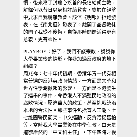
憤，後來寫了封痛心疾首的長信給胡主教，
解釋何以昔日以身相許給教會，終於在絕望
中要求自我脫離教會。該信《明報》拒絕發
表，在《南北極》發表了。離開了基督教徒
的圈子我從不後悔，自從那時開始活得更有
意義，更有靈性。
PLAYBOY：好了，我們不談宗教，說說你
大學畢業後的情形，你參加過反政府的地下
組織？
周兆祥：七十年代初期，香港年青一代有相
當普遍的反港英政府情緒。一方面是文革和
世界性學潮掀起的影響，一方面是本港發生
了連串的事件，令香港人不滿殖民地政府的
腐敗情況、壓迫華人的政策、甚至挑戰統治
本地的合法性。那些事件包括盲人工潮、七
七維園警民衝突、中文運動、反貪污捉葛柏
等。當時我大學畢業後在中學任教，白天是
道貌岸然的「中文科主任」，下午四時之後