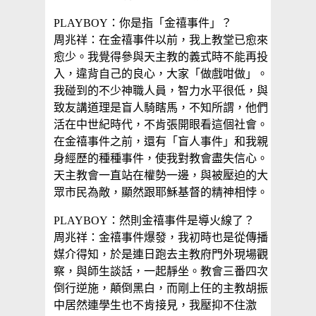
PLAYBOY：你是指「金禧事件」？
周兆祥：在金禧事件以前，我上教堂已愈來
愈少。我覺得參與天主教的義式時不能再投
入，違背自己的良心，大家「做戲咁做」。
我碰到的不少神職人員，智力水平很低，與
致友講道理是盲人騎瞎馬，不知所謂，他們
活在中世紀時代，不肯張開眼看這個社會。
在金禧事件之前，還有「盲人事件」和我親
身經歷的種種事件，使我對教會盡失信心。
天主教會一直站在權勢一邊，與被壓迫的大
眾市民為敵，顯然跟耶穌基督的精神相悖。
PLAYBOY：然則金禧事件是導火線了？
周兆祥：金禧事件爆發，我初時也是從傳播
媒介得知，於是連日跑去主教府門外現場觀
察，與師生談話，一起靜坐。教會三番四次
倒行逆施，顛倒黑白，而剛上任的主教胡振
中居然連學生也不肯接見，我壓抑不住激