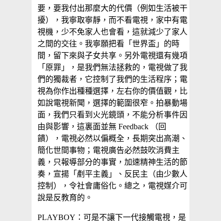
要，要我付出那麼大的代價（例如生活被干
擾），我寧取寧靜，而不看電視，家中有電
視機，少不免家人也會看，這就減少了家人
之間的交往。我寧願把看「世界盃」的時
間，留下來與子女共享。另外電視還有幾項
「原罪」，是我們無法拯救的，電視做了我
們的獨裁者，它控制了我們的生活程序；電
視為你作出種種選擇，左右你的價值觀，比
如說電視新聞，選擇的範圍很窄。拍暴動場
面，我們只看到火光鏡頭，不能分析事件因
由與影響，這裏面並無 Feedback （回
饋），電視必然以偏概全，長期突出高潮、
簡化世間事物；電視廣告必然鼓吹消費主
義，只報導部分的事實，加速精神生活的節
奏，宣揚「剷平主義」、反民主（由少數人
控制），令社會庸俗化。總之，電視媒介可
說是反教育的。
PLAYBOY：可是不讓下一代接觸電視，是