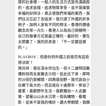
厚的社會裡，一般人的生活方式是充滿病態
的。追求金錢、追求物質享受，並不是達致
幸福的好辨法。真正使我們幸福的東西，我
們往注忘記了去追求。我引證了外國的許多
例子，說明人家有不同的想法。香港的價值
觀念非常一元化，香港人以為自己很精明，
自己的做事方式是最正確的、最好的，實在
太閉塞了。我的訊息是：「不一定要這樣
的。」
PLAYBOY：但是你到外國之前是否有這些
想法呢？
周兆祥：我在深水埗出生，但十二歲時因舊
褸拆除而全家搬去沙田。從此住下來，那時
的沙田仍是鄉間，四周是田野。我可說自小
在鄉下長大的。而且我在十歲那年，參加了
童軍，喜歡野外生活，喜歡獨自一人去露
營，望著山山水水沉思。逛街購物、看電
影，從來不是我的嗜好。讀大學期間，我開