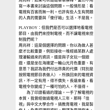
周兆祥：如果可以簡簡單單解釋，當然不用
寫一本書來討論這個問題。一般情形是：看
電視有百害而無一利。也許有些人生有問題
的人真的需要與「傻仔箱」生活，不是我。
PLAYBOY：但我們是否可以選擇地看電視
節目，由我們來控制電視，而不讓電視來控
制我們呢？
周兆祥：這是個選擇的問題，你以為做人甚
麼才比較重要，例如接收一堆經過某群人處
理灌輸過來的資訊，還是與子女玩一個遊
戲，還是坐在海邊望一輪山光月色重要、有
意思？我認為我們付出昂貴的代價（特別是
按照電視節目表做人），所換回來的電視資
訊，不一定有用，得不償失。長遠來看，看
電視令你變成了一種可怕的人，不值得。
為了印證看過的理論，一手了解電視的
本質，我曾經做過電視人三年，那時「佳
視」與中文大學合作，搞教育電視，我是製