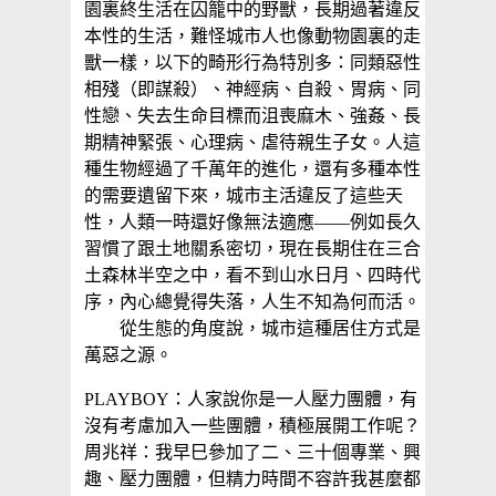
園裏終生活在囚籠中的野獸，長期過著違反
本性的生活，難怪城市人也像動物園裏的走
獸一樣，以下的畸形行為特別多：同類惡性
相殘（即謀殺）、神經病、自殺、胃病、同
性戀、失去生命目標而沮喪麻木、強姦、長
期精神緊張、心理病、虐待親生子女。人這
種生物經過了千萬年的進化，還有多種本性
的需要遺留下來，城市主活違反了這些天
性，人類一時還好像無法適應——例如長久
習慣了跟土地關系密切，現在長期住在三合
土森林半空之中，看不到山水日月、四時代
序，內心總覺得失落，人生不知為何而活。
從生態的角度說，城市這種居住方式是
萬惡之源。
PLAYBOY：人家說你是一人壓力團體，有
沒有考慮加入一些團體，積極展開工作呢？
周兆祥：我早巳參加了二、三十個專業、興
趣、壓力團體，但精力時間不容許我甚麼都