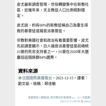
皮尤最新調查發現，世俗轉變集中在新教社
區，近幾年來，天主教徒人口比例相對穩
定。
皮尤說，約有60%的新教徒稱自己為重生得
救的基督徒或福音派基督徒。
宗教對美國社會和政治有着重要影響，皮尤
先前調查顯示，白人福音派基督徒是前總統
川普的死忠支持者之一，川普在2020年大選
囊括這個族群84%選票。
資料來源
法國國際廣播電台
，2021-12-15，譯者：
劉文瑜，核稿：蔡佳敏
美基督徒人數銳減_無宗教信仰者激增.txt
· 上一次變更:
2021/12/15 08:40 由
admin