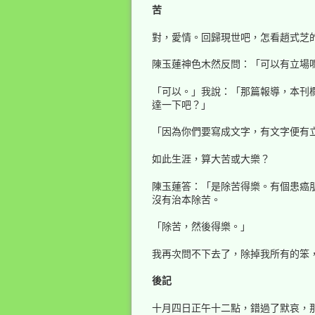
苦
對，愛情。回歸現世吧，怎看趙式芝
陳玉蓮神色木然反問：「可以有立場
「可以。」我說：「那篇報導，本刊
達一下吧？」
「因為你們要寫成文字，有文字便有
如此生涯，算大苦或大樂？
陳玉蓮答：「是除苦得樂。有個患癌
沒有治本除苦。
「除苦，然後得樂。」
我再次問不下去了，除掉我所有的笨
後記
十月四日正午十二點，錯過了默哀，