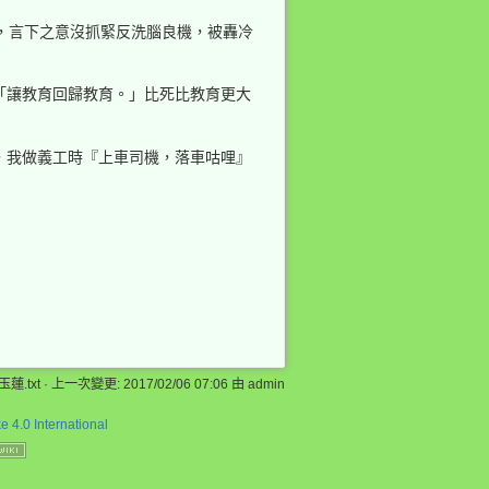
怡，言下之意沒抓緊反洗腦良機，被轟冷
「讓教育回歸教育。」比死比教育更大
，我做義工時『上車司機，落車咕哩』
玉蓮.txt
· 上一次變更: 2017/02/06 07:06 由
admin
 4.0 International