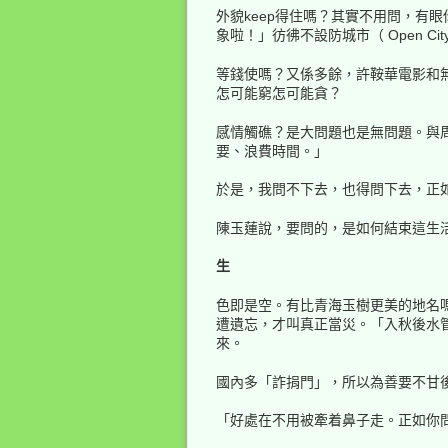
外貌keep得住嗎？其實不用問，有
象啦！」彷彿不設防城市（ Open C
等錢使嗎？又係多餘，許鞍華電影和
怎可能窮怎可能貪？
感情觸礁？是大問題也是無問題。與
要、浪費時間。」
於是，我問不下去，也得問下去，正
陳玉蓮說，要問的，是如何結束這生
生
色即是空。有比青海玉樹更美的地名
遭遺忘，才叫真正當災。「入秋後水
來。
國內多「詐捐門」，所以為善要不甘
「好處在不用被牽着鼻子走。正如你