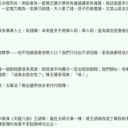
位亦框死咗，例如會有一套模式展示學校有幾遠課室有幾舊，我話我童年
，一定親力親為，如果只給錢，大人拿了錢，孩子仍無書讀，尤其山區女
很多專業人士，有錢囉。本來甚至不用俾人知，俾人知，是為增加受惠者
教學——怕不怕被誤會拐帶人口？我們只付出不求回報，家長係都唔信任，
養一個劉翔要很多資源，把資源平均攤分一定出唔到劉翔；我們類似，培
插問：「成員全部女性？」陳玉蓮答得爽：「係！」
派、古墓派？教出優秀俠女來代代相傳。
年飾演《天龍八部》王語嫣，最近大師大筆一揮，將王語嫣改成丁春秋和
煉家傳的長春不老駐顏神功云云。