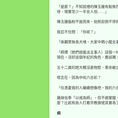
「是麼？」不知就裡的陳玉蓮有點悵
呀，現實至少一半女人怕……」
陳玉蓮脂粉不施而來，拍照前倒不停
我忍不住問：「你呢？」
「係觀眾無長大啫，大家中晒小龍女
「師傅（她們逍遙派主事人）話我一
現在，活好這個年紀的角色，應該嘅
五十二歲的她大概沒甚物慾，乘坐敝
唔志在，因為中咗六合彩？
「任憑愛我的人繼續想像吧。我的六
蓮妹信奉「以戒為師」，但不避葷腥
麼？比起有些人打着宗教旗號其實為
病