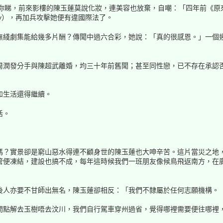
眼你睇，前來影樓的陳玉蓮莫說化妝，連美容也放棄，自嘲：「四年前《
ity），再加兵攻擊她便有違國際法了。
無綫劇集能給幾多片酬？傳聞中過六合彩，她說：「真的很感恩。」一個
周潤發分手與陳超武離婚，均三十年前舊聞；甚至同性戀，已不存在承認
如生活還得繼續。
活。
嗎？實景卻是窮山惡水得連不顧身世的陳玉蓮也大呻辛苦。這片當災之地
管便凍結，建設也搞不成，每年這時候我們一班朋友像候鳥飛返南方，在
後人亦要不甘師出無名，陳玉蓮卻相反：「我們不隸屬於任何志願機構。
問點解去玉樹唔去汶川，我們自行駕車穿州過省，覺得哪裡需要便往哪裡