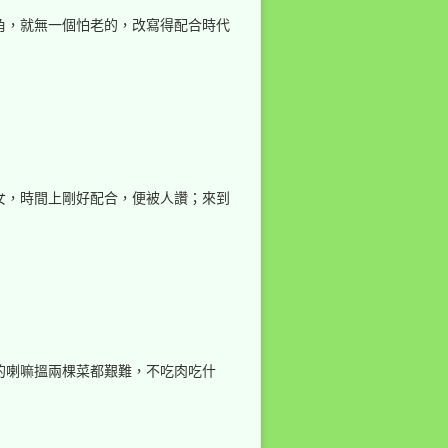
角，就無一個怕老的，改寫得配合時代
女，時間上剛好配合，便被人讚；來到
的喇嘛搵兩棵菜都艱難，不吃肉吃什