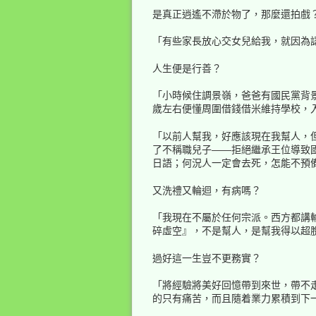
是真正逍遙不滯於物了，那麼還拍戲
「有些家長放心交女兒給我，就因為
人生便是行善？
「小時候住調景嶺，爸爸有國民黨背
歲左右便懂周圍借錢借米維持學校，
「以前人幫我，好應該現在我幫人，
了不稱職兒子——拒絕繼承王位導致
日語；何況人一定會去死，怎能不預
又洗禮又輪迴，有病嗎？
「我現在不屬於任何宗派。西方都講
碎虛空』，不是幫人，是幫我得以超
過好這一生豈不更務實？
「將經驗將美好回憶帶到來世，帶不
的只有痛苦，而且隨着業力累積到下