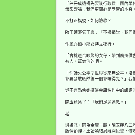
「註冊成機構先要嘥行政費，國內單
無影響喎；我們更關心是學習的本身
不打正旗號，如何籌款？
陳玉蓮豪氣干雲：「不接捐贈，我們
作風亦如小龍女特立獨行。
「會挑選合眼緣的女仔，帶到廣州供書
有人，幫肯信的吧。
「你話欠公平？世界從來無公平。培
都要發散晒然後一個都唔得先？」我
豈不有點像她擅演金庸名作中的峨嵋
陳玉蓮笑了：「我們是逍遙派。」
老
逍遙派，同為金庸一脈。陳玉蓮八二
版情節裡，王語嫣結局離開段譽，修