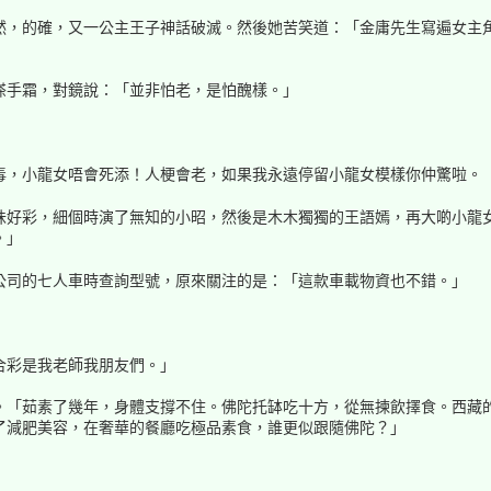
然，的確，又一公主王子神話破滅。然後她苦笑道：「金庸先生寫遍女主
搽手霜，對鏡說：「並非怕老，是怕醜樣。」
毒，小龍女唔會死添！人梗會老，如果我永遠停留小龍女模樣你仲驚啦。
味好彩，細個時演了無知的小昭，然後是木木獨獨的王語嫣，再大啲小龍
。」
公司的七人車時查詢型號，原來關注的是：「這款車載物資也不錯。」
合彩是我老師我朋友們。」
。「茹素了幾年，身體支撐不住。佛陀托缽吃十方，從無揀飲擇食。西藏
了減肥美容，在奢華的餐廳吃極品素食，誰更似跟隨佛陀？」