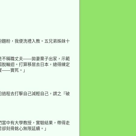
粉麵粉，我便洗禮入教。五兄弟姊妹十
是不稱職丈夫——拋妻棄子出家，示範
超脫輪迴。打算移居去日本，總得練定
實——實死。」
的過程去打擊自己減輕自己，謂之『破
們當中有大學教授，實驗結果，帶得走
苦卻刻骨銘心無限延續。」