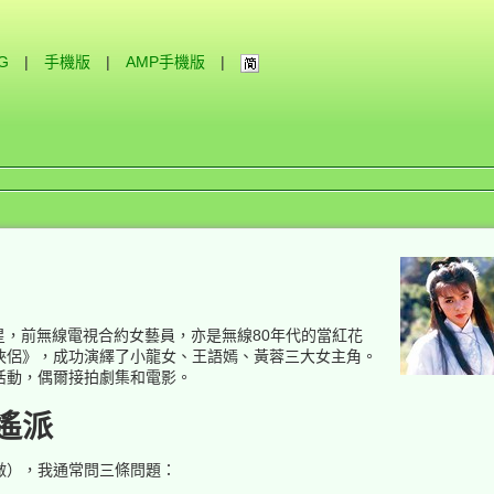
IG
|
手機版
|
AMP手機版
|
明星，前無線電視合約女藝員，亦是無線80年代的當紅花
俠侶》，成功演繹了小龍女、王語嫣、黃蓉三大女主角。
活動，偶爾接拍劇集和電影。
遙派
做），我通常問三條問題：