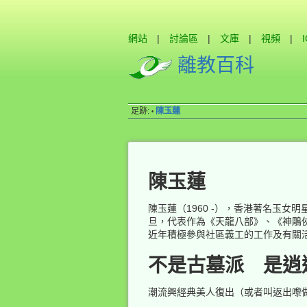
網站
|
討論區
|
文庫
|
視頻
|
離教百科
足跡:
陳玉蓮
•
陳玉蓮
陳玉蓮（1960 -），香港著名玉女
旦，代表作為《天龍八部》、《神鵰
近年積極參與社區義工的工作及有關
不是古墓派 是逍
潮流興經典美人復出（或者叫返出嚟