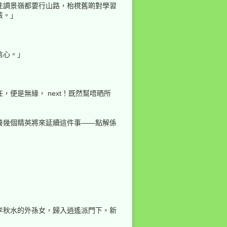
住調景嶺都要行山路，枱櫈舊啲對學習
孩。」
信心。」
便是無緣， next！既然幫唔晒所
養幾個精英將來延續這件事——點解係
李秋水的外孫女，歸入逍遙派門下。新