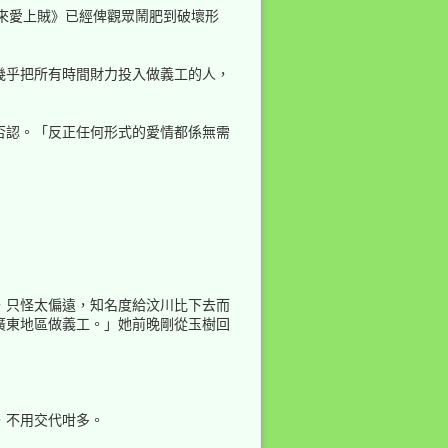
原來愛上賊》已經俾觀眾鬧肥到破壞形
幾乎把所有時間財力投入做義工的人，
回到頁頂
否認。「反正任何形式的愛情都係無需
反向連結
，只怪太偏遠，知名度給汶川比下去而
舊版
廣東地區做義工。」她前晚剛從玉樹回
，不用交代咁多。