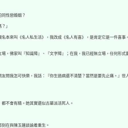
的同性戀婚姻？
嗎？」
欄名本來叫《名人私生活》，我改成《名人有喜》，是肯定它是一件喜事
立場，佛家叫『知識障』、『文字障』；在我，我已經無立場，任何形式
朋友問我怎可快樂，我話：『你生過病還不清楚？當然是要先止痛。』世人
，都不會有精。她其實還似古墓派活死人。
那刻在與陳玉蓮談論着重生。