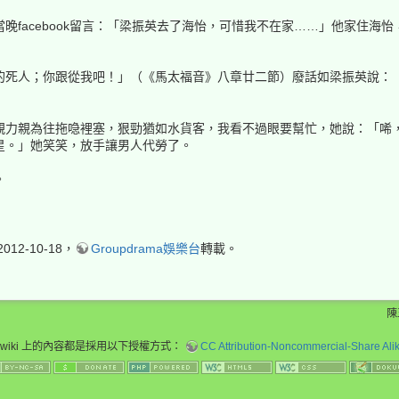
晚facebook留言：「梁振英去了海怡，可惜我不在家……」他家住海
的死人；你跟從我吧！」（《馬太福音》八章廿二節）廢話如梁振英說：
親力親為往拖喼裡塞，狠勁猶如水貨客，我看不過眼要幫忙，她說：「唏
星。」她笑笑，放手讓男人代勞了。
。
2-10-18，
Groupdrama娛樂台
轉載。
陳
wiki 上的內容都是採用以下授權方式：
CC Attribution-Noncommercial-Share Alike