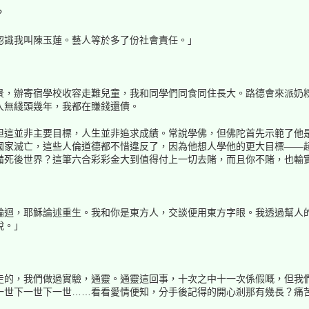
？
認識我叫陳玉蓮。藝人等於多了份社會責任。」
景，辦寄宿學校收容走難兒童，我和同學們同食同住長大。路德會來派奶
入無綫頭幾年，我都在賺錢還債。
但這並非主要目標，人生並非追求成績。常說學佛，但佛陀首先示範了他
國家滅亡，這些人倫道德都不惜違反了，因為他想人學他的更大目標——
備死後世界？這筆六合彩彩金大到值得付上一切去賭，而且你不賭，也輸
輪迴，耶穌論述重生。我和你是東方人，交談便用東方字眼。我透過幫人
脫。」
走的，我們做過實驗，通靈。通靈這回事，十次之中十一次係假嘅，但我
一世下一世下一世……看看愛情便知，分手後記得的開心剎那有幾長？痛