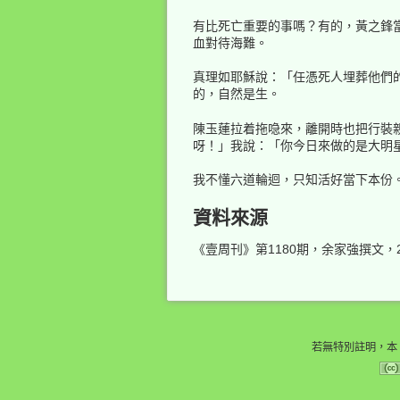
有比死亡重要的事嗎？有的，黃之鋒當
血對待海難。
真理如耶穌說：「任憑死人埋葬他們
的，自然是生。
陳玉蓮拉着拖喼來，離開時也把行裝
呀！」我說：「你今日來做的是大明
我不懂六道輪迴，只知活好當下本份
資料來源
《壹周刊》第1180期，余家強撰文，201
若無特別註明，本 