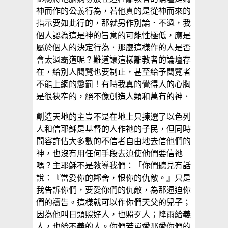
神而作的公義行為，若他真的是從神而來的
指示要如此行的，那就另作別論．不過，我
個人認為這是神的旨意的可能性極低，應是
屬於個人的決定行為．那麼這樣作的人是否
會太過霸道呢？難道讓這樣離教者的論壇存
在，給別人閱覽也要制止，甚至給予閱覽者
不能上網的懲罰！有時我真的覺得人的心胸
是很狹窄的，絕不像創造人類和萬有的神．
創造天地的主豈不是在地上只揀選了以色列
人和信耶穌是基督的人作祂的子民，但同時
間容許佔大多數的不信者自由地去信他們的
神，也沒有用任何手段去迫使他們要信祂
嗎？主耶穌不是教導我們：「你們聽見有話
說：『當愛你的鄰舍，恨你的仇敵。』只是
我告訴你們，要愛你們的仇敵，為那逼迫你
們的禱告。這樣就可以作你們天父的兒子；
因為他叫日頭照好人，也照歹人；降雨給義
人，也給不義的人。你們若單愛那愛你們的