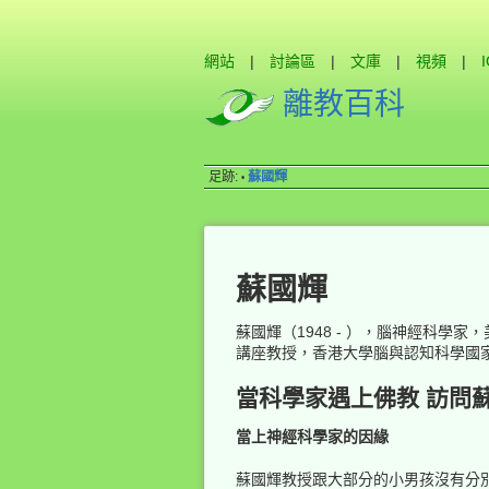
網站
|
討論區
|
文庫
|
視頻
|
離教百科
足跡:
蘇國輝
•
蘇國輝
蘇國輝（1948 - ），腦神經科學
講座教授，香港大學腦與認知科學國
當科學家遇上佛教 訪問
當上神經科學家的因緣
蘇國輝教授跟大部分的小男孩沒有分