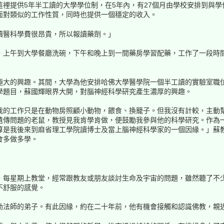
裡提供5年半工讀的大學學位制，在5年內，有27個月由學校安排到與
面對類似的工作性質，同時也提供一個穩定的收入。
讀醫科學費很昂貴，所以報讀藥劑。」
，上午到大學餐廳洗碗，下午和晚上到一間藥房學習配藥，工作了一段時
極大的興趣。其間，大學為他安排哈佛大學醫學院一個半工讀的實驗室職
學題目，蘇國輝眼界大開，對腦神經科學研究產生濃厚的興趣。
我的工作只是在動物房照顧小動物，餵食、換籠子。但我沒有計較，主動
遺傳問題的老鼠，教授見我肯學肯做，便鼓勵我參與他的科學研究。作為
算是我後來到麻省理工學院讀博士及當上腦神經科學家的一個因緣。」蘇
會多做多學。
，每星期上教堂，經常跟教友或朋友談討生命及宇宙的問題，雖然聽了不
不舒服的感覺。
勳法師的弟子。有此因緣，約在二十年前，他有機會接觸和認識佛教，親