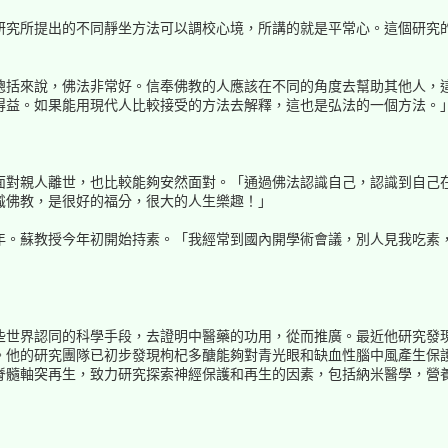
研究所提出的不同靜坐方法可以調校心境，所講的就是平常心。這個研究
總括來說，佛法非常好。信奉佛教的人應該在不同的角度去幫助其他人，
得益。如果能用現代人比較接受的方法去解釋，這也是弘法的一個方法。
面對親人離世，也比較能夠安然面對。「通過佛法認識自己，認識到自己
識佛教，是很好的福分，很大的人生樂趣！」
年。蘇教授今年初開始持素。「我經常到國內開學術會議，別人見我吃素
些世界認同的科學手段，去證明中醫藥的功用，從而推廣。最近他研究發
。他的研究團隊已初步發現枸杞多醣能夠對青光眼和缺血性腦中風產生保
脊髓軸突再生，致力研究探索神經保護和再生的因素，包括納米醫學，營