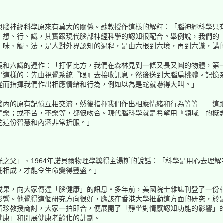
與腦神經科學原來有莫大的關係。蘇教授作這樣的解釋：「腦神經科學只
、想、行、識，其實跟現代腦部神經科學的認知很配合。舉例說，我們的
、味、觸、法，是人對外界認知的過程，是由六根到六境，再到六識，講
境和六識的運作：「打個比方，我們在森林見到一條又長又圓的物體，第
是這樣的：先由視覺系統『眼』去接收訊息，然後送到大腦扁桃體。記憶
從而指揮我們作出相應情緒和行為，例如以為是蛇就嚇得大叫。」
腦內的原有記憶互相交流，然後指揮我們作出相應情緒和行為等等……這
是樂；或不苦，不樂等，都很吻合。現代腦科學就是希望用『領域』的概
陀這份智慧和內涵非常折服。」
之父」、1964年諾貝爾物理學獎得主湯斯的說話：「科學是用心去理
輔相成，才能令生命變得豐盛。」
成果，向大家傳達「腦健康」的訊息。多年前，美國院士雜誌刊登了一份
影響。他覺得這個研究方向很好，應該在香港大學推動這方面的研究，於
湄珍教授商討，大家一拍即合，便展開了「靜坐對情感認知功能的影響」
健康」和開展健康老齡化的計劃。