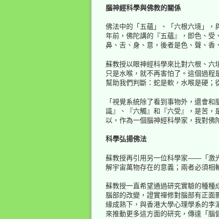
腦神經科學與佛教的關係
佛法中的「五蘊」、「六根六境」，
年前，佛陀講的『五蘊』，即色、受
鼻、舌、身、意，後者是色、聲、香
蘇教授以眼神經科學來比對六根、六
只是水喉，就不再害怕了。這個過程
幫助我們判斷：蛇是軟，水喉是硬；
「視覺系統除了看到事物外，還會和
識』、『六觸』和『六受』，是苦，
以，作為一個腦神經科學家，我對佛
科學弘揚佛法
蘇教授再引用另一位科學家——「激光
解宇宙萬物存在的意義；兩者必須相
蘇教授一直希望通過研究實驗的種種
腦部的改變，證實禪修對腦部有正面
緣成熟下，與香港大學心理學系的李
來推動更多這方面的研究，傳達「腦