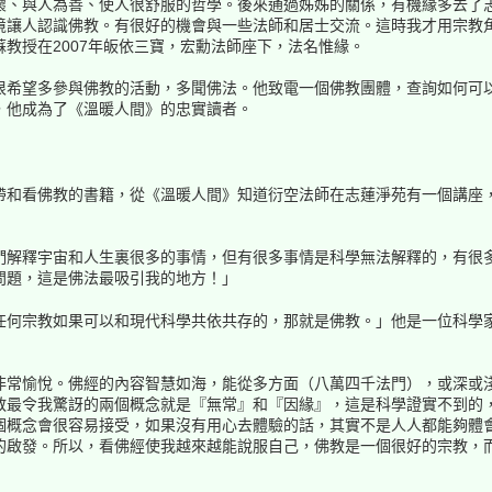
懷、與人為善、使人很舒服的哲學。後來通過姊姊的關係，有機緣多去了
境讓人認識佛教。有很好的機會與一些法師和居士交流。這時我才用宗教
教授在2007年皈依三寶，宏勳法師座下，法名惟緣。
很希望多參與佛教的活動，多聞佛法。他致電一個佛教團體，查詢如何可
，他成為了《溫暖人間》的忠實讀者。
帶和看佛教的書籍，從《溫暖人間》知道衍空法師在志蓮淨苑有一個講座
們解釋宇宙和人生裏很多的事情，但有很多事情是科學無法解釋的，有很
問題，這是佛法最吸引我的地方！」
任何宗教如果可以和現代科學共依共存的，那就是佛教。」他是一位科學
非常愉悅。佛經的內容智慧如海，能從多方面（八萬四千法門），或深或
教最令我驚訝的兩個概念就是『無常』和『因緣』，這是科學證實不到的
個概念會很容易接受，如果沒有用心去體驗的話，其實不是人人都能夠體
的啟發。所以，看佛經使我越來越能說服自己，佛教是一個很好的宗教，