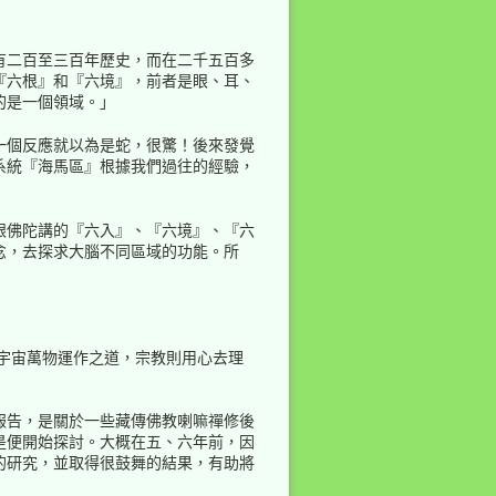
有二百至三百年歷史，而在二千五百多
『六根』和『六境』，前者是眼、耳、
的是一個領域。」
一個反應就以為是蛇，很驚！後來發覺
系統『海馬區』根據我們過往的經驗，
跟佛陀講的『六入』、『六境』、『六
念，去探求大腦不同區域的功能。所
解宇宙萬物運作之道，宗教則用心去理
報告，是關於一些藏傳佛教喇嘛禪修後
是便開始探討。大概在五、六年前，因
的研究，並取得很鼓舞的結果，有助將