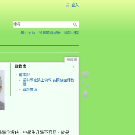
登入
最近更新
多媒體管理器
網站地圖
蘇國輝
目錄表
蘇國輝
當科學家遇上佛教 訪問蘇國輝教
授
資料來源
學學位短缺，中學生升學不容易。於是