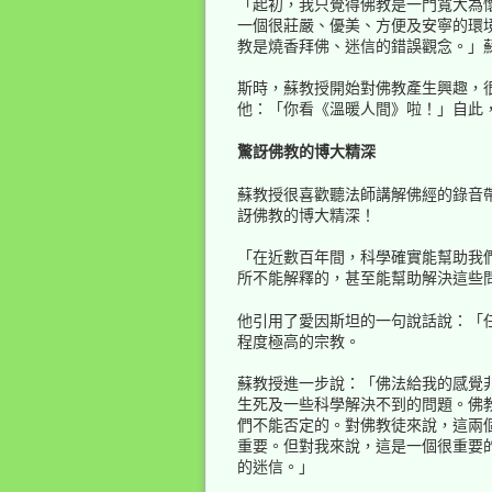
「起初，我只覺得佛教是一門寬大為
一個很莊嚴、優美、方便及安寧的環
教是燒香拜佛、迷信的錯誤觀念。」蘇
斯時，蘇教授開始對佛教產生興趣，
他：「你看《溫暖人間》啦！」自此
驚訝佛教的博大精深
蘇教授很喜歡聽法師講解佛經的錄音
訝佛教的博大精深！
「在近數百年間，科學確實能幫助我
所不能解釋的，甚至能幫助解決這些
他引用了愛因斯坦的一句說話說：「
程度極高的宗教。
蘇教授進一步說：「佛法給我的感覺
生死及一些科學解決不到的問題。佛
們不能否定的。對佛教徒來說，這兩
重要。但對我來說，這是一個很重要
的迷信。」