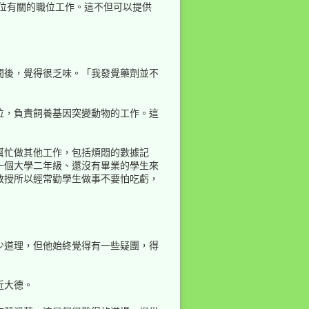
學位有關的職位工作。這不但可以提供
間後，覺得很乏味。「我發覺藥劑並不
回到頁頂
位，負責飼養基因突變動物的工作。這
幫忙做其他工作，包括煩悶的數據記
一個大學二年級、還沒有畢業的學生來
教授所以經常勸學生做事不要怕吃虧，
反向連結
舊版
少道理，但他始終覺得有一些疑團，得
近大德。