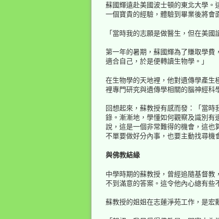
蘇國輝遠赴美國波士頓的東北大學。這
一個寶貴的經驗，體驗到畢業後將會
「當時我的志願是做醫生，但在美國
第一年的暑期，蘇國輝為了賺取學費
適合自己，於是便轉讀生物學。」
在生物學的天地裡，他對遺傳學產生
裡專門研究與遺傳學相關的腦神經科
回想起來，蘇教授有感而發：「當時
錄。漸漸地，學懂如何觀察及識別有
說，這是一個非常難得的機會，這也
不單要做好分內事，也要主動找尋機
與佛教結緣
中學時期的蘇教授，曾經追隨基督教
不到滿意的答案。這令他內心總有些
蘇教授的姐姐在志蓮淨苑工作，是宏