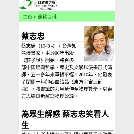
主頁
>
離教百科
蔡志忠
蔡志忠（1948 -），台灣知
名漫畫家，由1986年出版
《莊子說》開始，將百多
部中國經典哲學、歷史及文學以漫畫形式演
譯，五十多年來筆耕不輟。2010年，他發表
了閉關十年的心血結晶《東方宇宙三部
曲》，將畫筆的力量延伸至物理數學，以東
方思維重新解讀物理公論。
為眾生解惑 蔡志忠笑看人
生