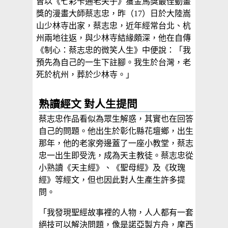
曾以《七彩卡通老夫子》獲金馬獎最佳動畫
獎的漫畫大師蔡志忠，昨（17）日於大陸嵩
山少林寺出家，蔡志忠，近年經常台北、杭
州兩地往返，與少林寺結緣頗深，他在自傳
《制心：蔡志忠的微笑人生》中便說：「我
預先為自己的一生下註腳。我生於台灣，老
死於杭州，葬於少林寺。」
熟讀經文 對人生提問
蔡志忠作品看似為眾生解惑，其實也在回答
自己的問題。他出生於彰化縣花壇鄉，出生
那年，他的老家旁邊蓋了一座小教堂，蔡志
忠一出生即受洗，成為天主教徒。蔡志忠從
小熟讀《天主經》、《聖母經》及《玫瑰
經》等經文，但也因此對人生產生許多提
問。
「我發現聖經故事裡的人物，人人都有一套
絕技可以解決問題，像是諾亞製方舟，摩西