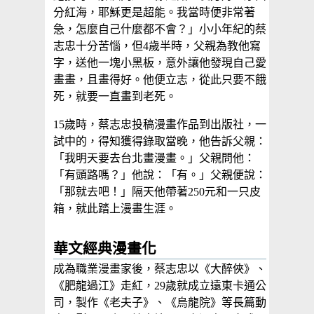
分紅海，耶穌更是超能。我當時便非常著
急，怎麼自己什麼都不會？」小小年紀的蔡
志忠十分苦惱，但4歲半時，父親為教他寫
字，送他一塊小黑板，意外讓他發現自己愛
畫畫，且畫得好。他便立志，從此只要不餓
死，就要一直畫到老死。
15歲時，蔡志忠投稿漫畫作品到出版社，一
試中的，得知獲得錄取當晚，他告訴父親：
「我明天要去台北畫漫畫。」父親問他：
「有頭路嗎？」他說：「有。」父親便說：
「那就去吧！」隔天他帶著250元和一只皮
箱，就此踏上漫畫生涯。
華文經典漫畫化
成為職業漫畫家後，蔡志忠以《大醉俠》、
《肥龍過江》走紅，29歲就成立遠東卡通公
司，製作《老夫子》、《烏龍院》等長篇動